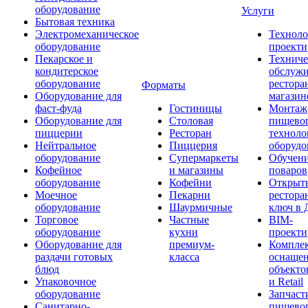
оборудование
Услуги
Бытовая техника
Электромеханическое
Техноло
оборудование
проекти
Пекарское и
Техниче
кондитерское
обслуж
оборудование
рестора
Форматы
Оборудование для
магазин
фаст-фуда
Гостиницы
Монтаж
Оборудование для
Столовая
пищево
пиццерии
Ресторан
техноло
Нейтральное
Пиццерия
оборудо
оборудование
Супермаркеты
Обучени
Кофейное
и магазины
поваров
оборудование
Кофейни
Открыт
Моечное
Пекарни
рестора
оборудование
Шаурмичные
ключ в 
Торговое
Частные
BIM-
оборудование
кухни
проекти
Оборудование для
премиум-
Компле
раздачи готовых
класса
оснаще
блюд
объекто
Упаковочное
и Retail
оборудование
Запчаст
Санитарно-
пищевог