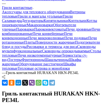
—
Грили контактные
Аксессуары для теплового оборудования
Витрины
тепловые
Грили и мангалы угольные
Грили
Саламандра
Дегидраторы
Кипятильники
Коптильни
Котлы
пищеварочные
Макароноварки
Обогреватели
уличные
Пароварки
Пароконвектоматы
Печи дровяные
Печи
комбинированные
Печи конвейерные
Печи
конвекционные
Печи микроволновые
Печи подовые
Печи
ротационные
Плиты
Поверхности жарочные
Подогреватели
блюд и посуды
Рисоварки и термосы для риса
Сковороды
мультифункциональные
Сковороды опрокидываемые
Столы
тепловые
Печи низкотемпературные
Термостаты су-
вид
Тостеры
Фритюрницы
Шашлычницы
Шкафы
жарочные
Оборудование расстоечное
Шкафы
тепловые
Тепловые острова и моноблоки
—
Гриль контактный HURAKAN HKN-PE34L
Гриль контактный HURAKAN HKN-
PE34L