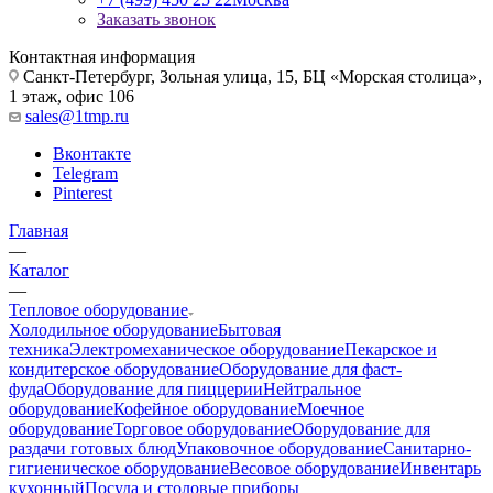
Заказать звонок
Контактная информация
Санкт-Петербург, Зольная улица, 15, БЦ «Морская столица»,
1 этаж, офис 106
sales@1tmp.ru
Вконтакте
Telegram
Pinterest
Главная
—
Каталог
—
Тепловое оборудование
Холодильное оборудование
Бытовая
техника
Электромеханическое оборудование
Пекарское и
кондитерское оборудование
Оборудование для фаст-
фуда
Оборудование для пиццерии
Нейтральное
оборудование
Кофейное оборудование
Моечное
оборудование
Торговое оборудование
Оборудование для
раздачи готовых блюд
Упаковочное оборудование
Санитарно-
гигиеническое оборудование
Весовое оборудование
Инвентарь
кухонный
Посуда и столовые приборы