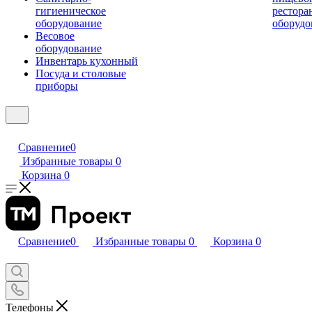
гигиеническое
рестора
оборудование
оборудо
Весовое
оборудование
Инвентарь кухонный
Посуда и столовые
приборы
Сравнение
0
Избранные товары
0
Корзина
0
Сравнение
0
Избранные товары
0
Корзина
0
Телефоны