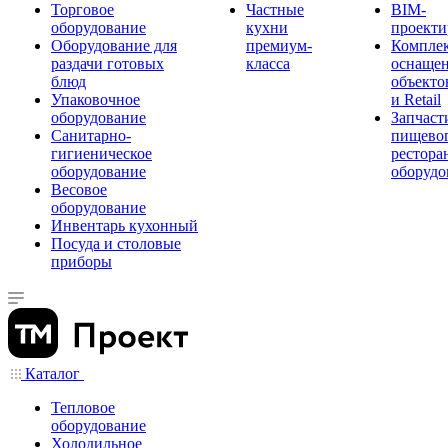
Торговое
Частные
BIM-
оборудование
кухни
проекти
Оборудование для
премиум-
Компле
раздачи готовых
класса
оснаще
блюд
объекто
Упаковочное
и Retail
оборудование
Запчаст
Санитарно-
пищевог
гигиеническое
рестора
оборудование
оборудо
Весовое
оборудование
Инвентарь кухонный
Посуда и столовые
приборы
Каталог
Тепловое
оборудование
Холодильное