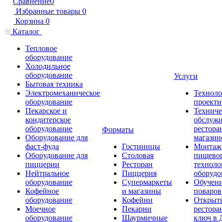
Сравнение
0
Избранные товары
0
Корзина
0
Каталог
Тепловое
оборудование
Холодильное
оборудование
Услуги
Бытовая техника
Электромеханическое
Техноло
оборудование
проекти
Пекарское и
Техниче
кондитерское
обслуж
оборудование
рестора
Форматы
Оборудование для
магазин
фаст-фуда
Гостиницы
Монтаж
Оборудование для
Столовая
пищево
пиццерии
Ресторан
техноло
Нейтральное
Пиццерия
оборудо
оборудование
Супермаркеты
Обучени
Кофейное
и магазины
поваров
оборудование
Кофейни
Открыт
Моечное
Пекарни
рестора
оборудование
Шаурмичные
ключ в 