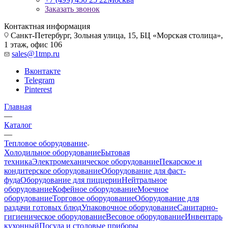
Заказать звонок
Контактная информация
Санкт-Петербург, Зольная улица, 15, БЦ «Морская столица»,
1 этаж, офис 106
sales@1tmp.ru
Вконтакте
Telegram
Pinterest
Главная
—
Каталог
—
Тепловое оборудование
Холодильное оборудование
Бытовая
техника
Электромеханическое оборудование
Пекарское и
кондитерское оборудование
Оборудование для фаст-
фуда
Оборудование для пиццерии
Нейтральное
оборудование
Кофейное оборудование
Моечное
оборудование
Торговое оборудование
Оборудование для
раздачи готовых блюд
Упаковочное оборудование
Санитарно-
гигиеническое оборудование
Весовое оборудование
Инвентарь
кухонный
Посуда и столовые приборы