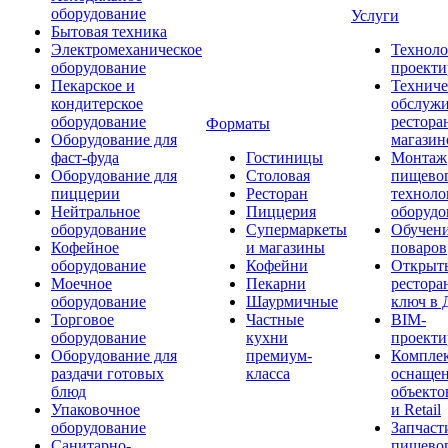
оборудование
Услуги
Бытовая техника
Электромеханическое
Техноло
оборудование
проекти
Пекарское и
Техниче
кондитерское
обслуж
оборудование
рестора
Форматы
Оборудование для
магазин
фаст-фуда
Гостиницы
Монтаж
Оборудование для
Столовая
пищево
пиццерии
Ресторан
техноло
Нейтральное
Пиццерия
оборудо
оборудование
Супермаркеты
Обучени
Кофейное
и магазины
поваров
оборудование
Кофейни
Открыт
Моечное
Пекарни
рестора
оборудование
Шаурмичные
ключ в 
Торговое
Частные
BIM-
оборудование
кухни
проекти
Оборудование для
премиум-
Компле
раздачи готовых
класса
оснаще
блюд
объекто
Упаковочное
и Retail
оборудование
Запчаст
Санитарно-
пищевог