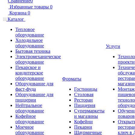
Сравнение
0
Избранные товары
0
Корзина
0
Каталог
Тепловое
оборудование
Холодильное
оборудование
Услуги
Бытовая техника
Электромеханическое
Техноло
оборудование
проекти
Пекарское и
Техниче
кондитерское
обслуж
оборудование
рестора
Форматы
Оборудование для
магазин
фаст-фуда
Гостиницы
Монтаж
Оборудование для
Столовая
пищево
пиццерии
Ресторан
техноло
Нейтральное
Пиццерия
оборудо
оборудование
Супермаркеты
Обучени
Кофейное
и магазины
поваров
оборудование
Кофейни
Открыт
Моечное
Пекарни
рестора
оборудование
Шаурмичные
ключ в 