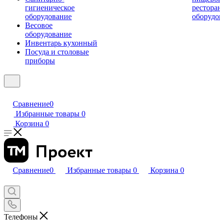
гигиеническое
рестора
оборудование
оборудо
Весовое
оборудование
Инвентарь кухонный
Посуда и столовые
приборы
Сравнение
0
Избранные товары
0
Корзина
0
Сравнение
0
Избранные товары
0
Корзина
0
Телефоны