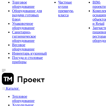
Торговое
Частные
BIM-
оборудование
кухни
проекти
Оборудование для
премиум-
Компле
раздачи готовых
класса
оснаще
блюд
объекто
Упаковочное
и Retail
оборудование
Запчаст
Санитарно-
пищевог
гигиеническое
рестора
оборудование
оборудо
Весовое
оборудование
Инвентарь кухонный
Посуда и столовые
приборы
Каталог
Тепловое
оборудование
Холодильное