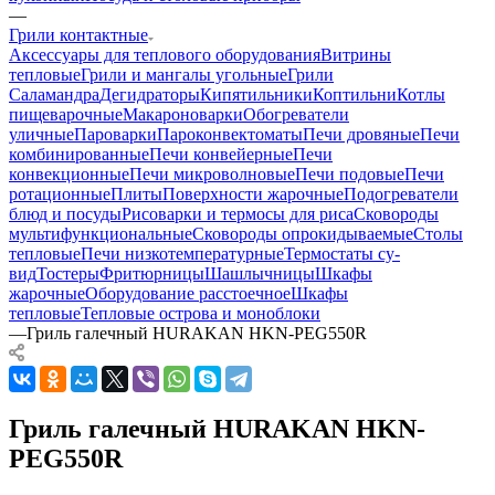
—
Грили контактные
Аксессуары для теплового оборудования
Витрины
тепловые
Грили и мангалы угольные
Грили
Саламандра
Дегидраторы
Кипятильники
Коптильни
Котлы
пищеварочные
Макароноварки
Обогреватели
уличные
Пароварки
Пароконвектоматы
Печи дровяные
Печи
комбинированные
Печи конвейерные
Печи
конвекционные
Печи микроволновые
Печи подовые
Печи
ротационные
Плиты
Поверхности жарочные
Подогреватели
блюд и посуды
Рисоварки и термосы для риса
Сковороды
мультифункциональные
Сковороды опрокидываемые
Столы
тепловые
Печи низкотемпературные
Термостаты су-
вид
Тостеры
Фритюрницы
Шашлычницы
Шкафы
жарочные
Оборудование расстоечное
Шкафы
тепловые
Тепловые острова и моноблоки
—
Гриль галечный HURAKAN HKN-PEG550R
Гриль галечный HURAKAN HKN-
PEG550R