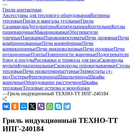
—
Грили контактные
Аксессуары для теплового оборудования
Витрины
тепловые
Грили и мангалы угольные
Грили
Саламандра
Дегидраторы
Кипятильники
Коптильни
Котлы
пищеварочные
Макароноварки
Обогреватели
уличные
Пароварки
Пароконвектоматы
Печи дровяные
Печи
комбинированные
Печи конвейерные
Печи
конвекционные
Печи микроволновые
Печи подовые
Печи
ротационные
Плиты
Поверхности жарочные
Подогреватели
блюд и посуды
Рисоварки и термосы для риса
Сковороды
мультифункциональные
Сковороды опрокидываемые
Столы
тепловые
Печи низкотемпературные
Термостаты су-
вид
Тостеры
Фритюрницы
Шашлычницы
Шкафы
жарочные
Оборудование расстоечное
Шкафы
тепловые
Тепловые острова и моноблоки
—
Гриль индукционный ТЕХНО-ТТ ИПГ-240184
Гриль индукционный ТЕХНО-ТТ
ИПГ-240184