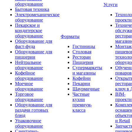
оборудование
Услуги
Бытовая техника
Электромеханическое
Техноло
оборудование
проекти
Пекарское и
Техниче
кондитерское
обслуж
оборудование
рестора
Форматы
Оборудование для
магазин
фаст-фуда
Гостиницы
Монтаж
Оборудование для
Столовая
пищево
пиццерии
Ресторан
техноло
Нейтральное
Пиццерия
оборудо
оборудование
Супермаркеты
Обучени
Кофейное
и магазины
поваров
оборудование
Кофейни
Открыт
Моечное
Пекарни
рестора
оборудование
Шаурмичные
ключ в 
Торговое
Частные
BIM-
оборудование
кухни
проекти
Оборудование для
премиум-
Компле
раздачи готовых
класса
оснаще
блюд
объекто
Упаковочное
и Retail
оборудование
Запчаст
Санитарно-
пищевог