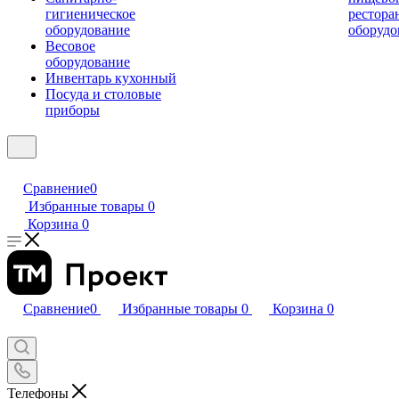
гигиеническое
рестора
оборудование
оборудо
Весовое
оборудование
Инвентарь кухонный
Посуда и столовые
приборы
Сравнение
0
Избранные товары
0
Корзина
0
Сравнение
0
Избранные товары
0
Корзина
0
Телефоны