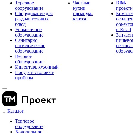
Торговое
Частные
BIM-
оборудование
кухни
проекти
Оборудование для
премиум-
Компле
раздачи готовых
класса
оснаще
блюд
объекто
Упаковочное
и Retail
оборудование
Запчаст
Санитарно-
пищевог
гигиеническое
рестора
оборудование
оборудо
Весовое
оборудование
Инвентарь кухонный
Посуда и столовые
приборы
Каталог
Тепловое
оборудование
Холодильное