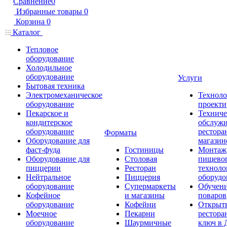
Сравнение
0
Избранные товары
0
Корзина
0
Каталог
Тепловое
оборудование
Холодильное
оборудование
Услуги
Бытовая техника
Электромеханическое
Техноло
оборудование
проекти
Пекарское и
Техниче
кондитерское
обслуж
оборудование
рестора
Форматы
Оборудование для
магазин
фаст-фуда
Гостиницы
Монтаж
Оборудование для
Столовая
пищево
пиццерии
Ресторан
техноло
Нейтральное
Пиццерия
оборудо
оборудование
Супермаркеты
Обучени
Кофейное
и магазины
поваров
оборудование
Кофейни
Открыт
Моечное
Пекарни
рестора
оборудование
Шаурмичные
ключ в 