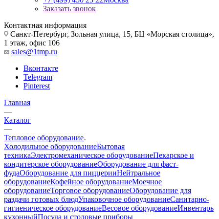
Заказать звонок
Контактная информация
Санкт-Петербург, Зольная улица, 15, БЦ «Морская столица»,
1 этаж, офис 106
sales@1tmp.ru
Вконтакте
Telegram
Pinterest
Главная
—
Каталог
—
Тепловое оборудование
Холодильное оборудование
Бытовая
техника
Электромеханическое оборудование
Пекарское и
кондитерское оборудование
Оборудование для фаст-
фуда
Оборудование для пиццерии
Нейтральное
оборудование
Кофейное оборудование
Моечное
оборудование
Торговое оборудование
Оборудование для
раздачи готовых блюд
Упаковочное оборудование
Санитарно-
гигиеническое оборудование
Весовое оборудование
Инвентарь
кухонный
Посуда и столовые приборы