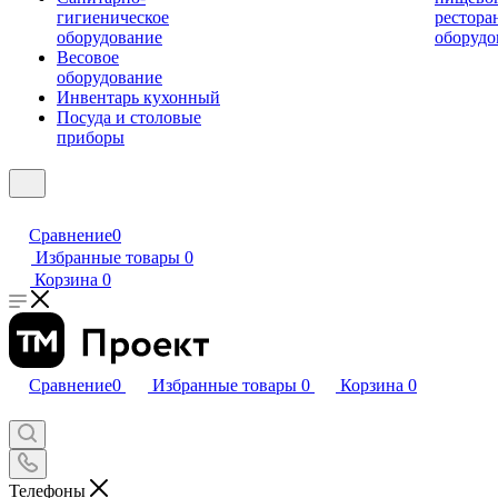
гигиеническое
рестора
оборудование
оборудо
Весовое
оборудование
Инвентарь кухонный
Посуда и столовые
приборы
Сравнение
0
Избранные товары
0
Корзина
0
Сравнение
0
Избранные товары
0
Корзина
0
Телефоны