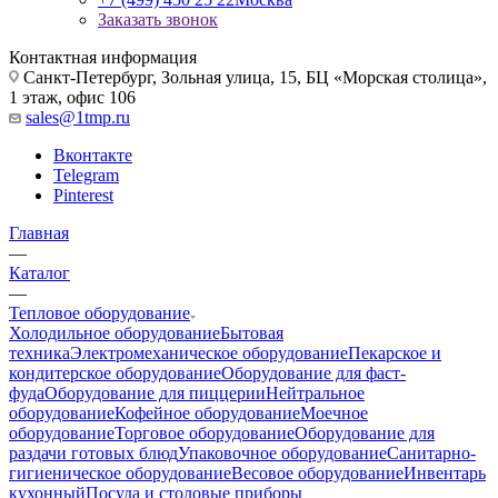
Заказать звонок
Контактная информация
Санкт-Петербург, Зольная улица, 15, БЦ «Морская столица»,
1 этаж, офис 106
sales@1tmp.ru
Вконтакте
Telegram
Pinterest
Главная
—
Каталог
—
Тепловое оборудование
Холодильное оборудование
Бытовая
техника
Электромеханическое оборудование
Пекарское и
кондитерское оборудование
Оборудование для фаст-
фуда
Оборудование для пиццерии
Нейтральное
оборудование
Кофейное оборудование
Моечное
оборудование
Торговое оборудование
Оборудование для
раздачи готовых блюд
Упаковочное оборудование
Санитарно-
гигиеническое оборудование
Весовое оборудование
Инвентарь
кухонный
Посуда и столовые приборы