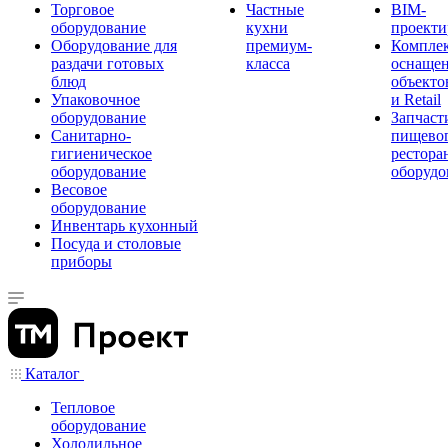
Торговое
Частные
BIM-
оборудование
кухни
проекти
Оборудование для
премиум-
Компле
раздачи готовых
класса
оснаще
блюд
объекто
Упаковочное
и Retail
оборудование
Запчаст
Санитарно-
пищевог
гигиеническое
рестора
оборудование
оборудо
Весовое
оборудование
Инвентарь кухонный
Посуда и столовые
приборы
Каталог
Тепловое
оборудование
Холодильное