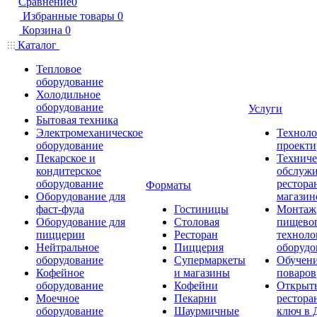
Сравнение
0
Избранные товары
0
Корзина
0
Каталог
Тепловое
оборудование
Холодильное
оборудование
Услуги
Бытовая техника
Электромеханическое
Техноло
оборудование
проекти
Пекарское и
Техниче
кондитерское
обслуж
оборудование
рестора
Форматы
Оборудование для
магазин
фаст-фуда
Гостиницы
Монтаж
Оборудование для
Столовая
пищево
пиццерии
Ресторан
техноло
Нейтральное
Пиццерия
оборудо
оборудование
Супермаркеты
Обучени
Кофейное
и магазины
поваров
оборудование
Кофейни
Открыт
Моечное
Пекарни
рестора
оборудование
Шаурмичные
ключ в 