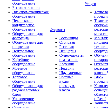
оборудование
Услуги
Бытовая техника
Электромеханическое
Техноло
оборудование
проекти
Пекарское и
Техниче
кондитерское
обслуж
оборудование
рестора
Форматы
Оборудование для
магазин
фаст-фуда
Гостиницы
Монтаж
Оборудование для
Столовая
пищево
пиццерии
Ресторан
техноло
Нейтральное
Пиццерия
оборудо
оборудование
Супермаркеты
Обучени
Кофейное
и магазины
поваров
оборудование
Кофейни
Открыт
Моечное
Пекарни
рестора
оборудование
Шаурмичные
ключ в 
Торговое
Частные
BIM-
оборудование
кухни
проекти
Оборудование для
премиум-
Компле
раздачи готовых
класса
оснаще
блюд
объекто
Упаковочное
и Retail
оборудование
Запчаст
Санитарно-
пищевог