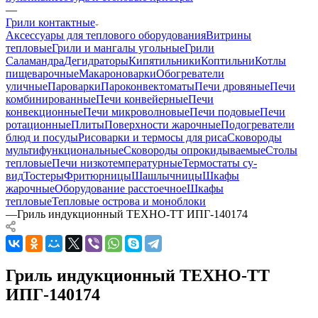
—
Грили контактные
Аксессуары для теплового оборудования
Витрины
тепловые
Грили и мангалы угольные
Грили
Саламандра
Дегидраторы
Кипятильники
Коптильни
Котлы
пищеварочные
Макароноварки
Обогреватели
уличные
Пароварки
Пароконвектоматы
Печи дровяные
Печи
комбинированные
Печи конвейерные
Печи
конвекционные
Печи микроволновые
Печи подовые
Печи
ротационные
Плиты
Поверхности жарочные
Подогреватели
блюд и посуды
Рисоварки и термосы для риса
Сковороды
мультифункциональные
Сковороды опрокидываемые
Столы
тепловые
Печи низкотемпературные
Термостаты су-
вид
Тостеры
Фритюрницы
Шашлычницы
Шкафы
жарочные
Оборудование расстоечное
Шкафы
тепловые
Тепловые острова и моноблоки
—
Гриль индукционный ТЕХНО-ТТ ИПГ-140174
Гриль индукционный ТЕХНО-ТТ
ИПГ-140174