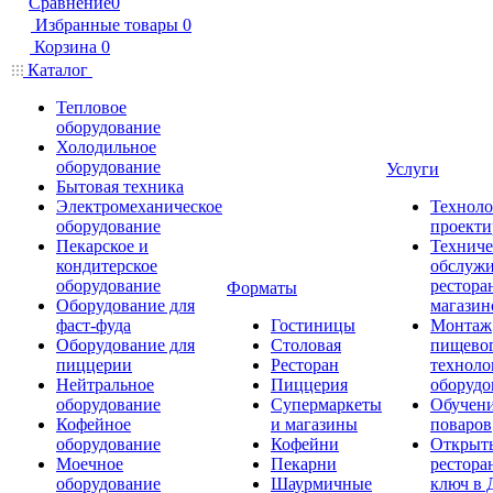
Сравнение
0
Избранные товары
0
Корзина
0
Каталог
Тепловое
оборудование
Холодильное
оборудование
Услуги
Бытовая техника
Электромеханическое
Техноло
оборудование
проекти
Пекарское и
Техниче
кондитерское
обслуж
оборудование
рестора
Форматы
Оборудование для
магазин
фаст-фуда
Гостиницы
Монтаж
Оборудование для
Столовая
пищево
пиццерии
Ресторан
техноло
Нейтральное
Пиццерия
оборудо
оборудование
Супермаркеты
Обучени
Кофейное
и магазины
поваров
оборудование
Кофейни
Открыт
Моечное
Пекарни
рестора
оборудование
Шаурмичные
ключ в 