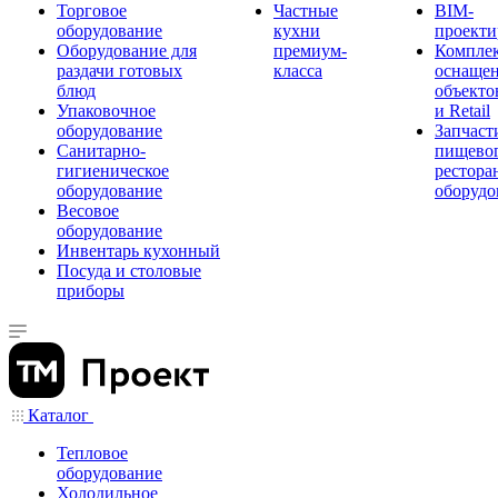
Торговое
Частные
BIM-
оборудование
кухни
проекти
Оборудование для
премиум-
Компле
раздачи готовых
класса
оснаще
блюд
объекто
Упаковочное
и Retail
оборудование
Запчаст
Санитарно-
пищевог
гигиеническое
рестора
оборудование
оборудо
Весовое
оборудование
Инвентарь кухонный
Посуда и столовые
приборы
Каталог
Тепловое
оборудование
Холодильное