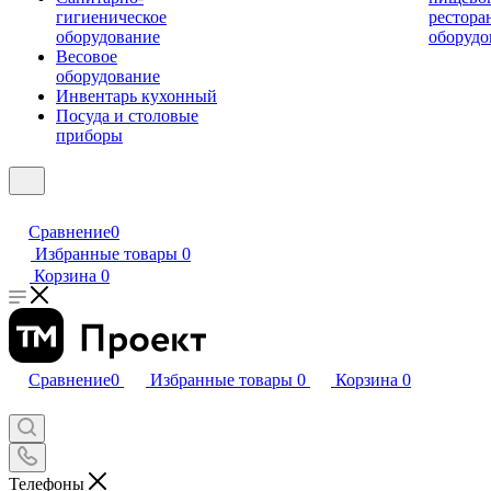
гигиеническое
рестора
оборудование
оборудо
Весовое
оборудование
Инвентарь кухонный
Посуда и столовые
приборы
Сравнение
0
Избранные товары
0
Корзина
0
Сравнение
0
Избранные товары
0
Корзина
0
Телефоны