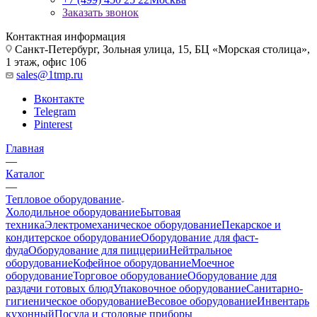
Заказать звонок
Контактная информация
Санкт-Петербург, Зольная улица, 15, БЦ «Морская столица»,
1 этаж, офис 106
sales@1tmp.ru
Вконтакте
Telegram
Pinterest
Главная
—
Каталог
—
Тепловое оборудование
Холодильное оборудование
Бытовая
техника
Электромеханическое оборудование
Пекарское и
кондитерское оборудование
Оборудование для фаст-
фуда
Оборудование для пиццерии
Нейтральное
оборудование
Кофейное оборудование
Моечное
оборудование
Торговое оборудование
Оборудование для
раздачи готовых блюд
Упаковочное оборудование
Санитарно-
гигиеническое оборудование
Весовое оборудование
Инвентарь
кухонный
Посуда и столовые приборы