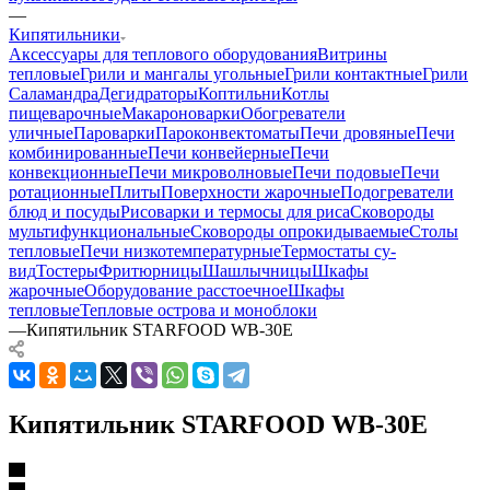
—
Кипятильники
Аксессуары для теплового оборудования
Витрины
тепловые
Грили и мангалы угольные
Грили контактные
Грили
Саламандра
Дегидраторы
Коптильни
Котлы
пищеварочные
Макароноварки
Обогреватели
уличные
Пароварки
Пароконвектоматы
Печи дровяные
Печи
комбинированные
Печи конвейерные
Печи
конвекционные
Печи микроволновые
Печи подовые
Печи
ротационные
Плиты
Поверхности жарочные
Подогреватели
блюд и посуды
Рисоварки и термосы для риса
Сковороды
мультифункциональные
Сковороды опрокидываемые
Столы
тепловые
Печи низкотемпературные
Термостаты су-
вид
Тостеры
Фритюрницы
Шашлычницы
Шкафы
жарочные
Оборудование расстоечное
Шкафы
тепловые
Тепловые острова и моноблоки
—
Кипятильник STARFOOD WB-30Е
Кипятильник STARFOOD WB-30Е