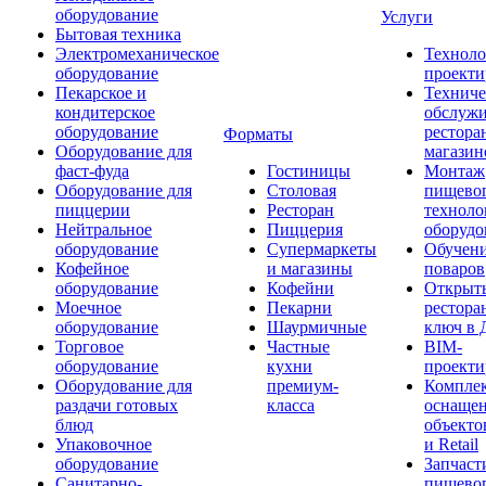
оборудование
Услуги
Бытовая техника
Электромеханическое
Техноло
оборудование
проекти
Пекарское и
Техниче
кондитерское
обслуж
оборудование
рестора
Форматы
Оборудование для
магазин
фаст-фуда
Гостиницы
Монтаж
Оборудование для
Столовая
пищево
пиццерии
Ресторан
техноло
Нейтральное
Пиццерия
оборудо
оборудование
Супермаркеты
Обучени
Кофейное
и магазины
поваров
оборудование
Кофейни
Открыт
Моечное
Пекарни
рестора
оборудование
Шаурмичные
ключ в 
Торговое
Частные
BIM-
оборудование
кухни
проекти
Оборудование для
премиум-
Компле
раздачи готовых
класса
оснаще
блюд
объекто
Упаковочное
и Retail
оборудование
Запчаст
Санитарно-
пищевог