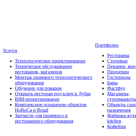
Портфолио
Услуги
Рестораны
Технологическое проектирование
Столовые
Техническое обслуживание
Пекарни, кон
ресторанов, магазинов
Пиццерии
Монтаж пищевого технологического
Гостиницы
оборудования
Бары
Обучение для поваров
Фастфуд
Открыть ресторан под ключ в Дубае
Магазины,
BIM-проектирование
супермаркет
Комплексное оснащение объектов
Объекты соц
HoReCa и Retail
назначения
Запчасти для пищевого и
Фабрики-кухн
ресторанного оборудования
kitchen
Кофейни