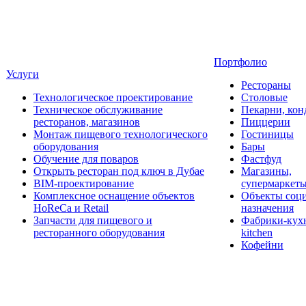
Портфолио
Услуги
Рестораны
Технологическое проектирование
Столовые
Техническое обслуживание
Пекарни, кон
ресторанов, магазинов
Пиццерии
Монтаж пищевого технологического
Гостиницы
оборудования
Бары
Обучение для поваров
Фастфуд
Открыть ресторан под ключ в Дубае
Магазины,
BIM-проектирование
супермаркет
Комплексное оснащение объектов
Объекты соц
HoReCa и Retail
назначения
Запчасти для пищевого и
Фабрики-кухн
ресторанного оборудования
kitchen
Кофейни