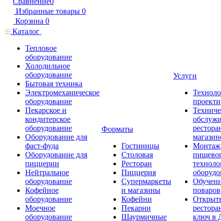
Сравнение
0
Избранные товары
0
Корзина
0
Каталог
Тепловое
оборудование
Холодильное
оборудование
Услуги
Бытовая техника
Электромеханическое
Техноло
оборудование
проекти
Пекарское и
Техниче
кондитерское
обслуж
оборудование
рестора
Форматы
Оборудование для
магазин
фаст-фуда
Гостиницы
Монтаж
Оборудование для
Столовая
пищево
пиццерии
Ресторан
техноло
Нейтральное
Пиццерия
оборудо
оборудование
Супермаркеты
Обучени
Кофейное
и магазины
поваров
оборудование
Кофейни
Открыт
Моечное
Пекарни
рестора
оборудование
Шаурмичные
ключ в 