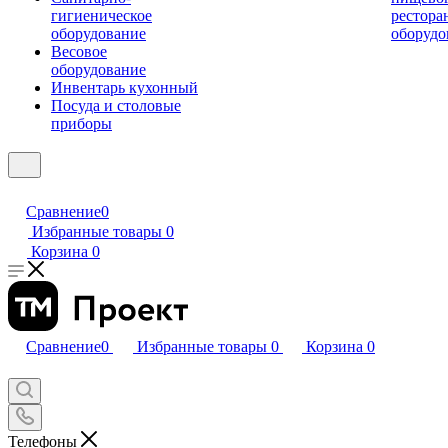
гигиеническое
рестора
оборудование
оборудо
Весовое
оборудование
Инвентарь кухонный
Посуда и столовые
приборы
Сравнение
0
Избранные товары
0
Корзина
0
Сравнение
0
Избранные товары
0
Корзина
0
Телефоны