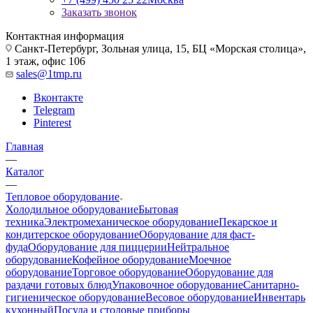
Заказать звонок
Контактная информация
Санкт-Петербург, Зольная улица, 15, БЦ «Морская столица»,
1 этаж, офис 106
sales@1tmp.ru
Вконтакте
Telegram
Pinterest
Главная
—
Каталог
—
Тепловое оборудование
Холодильное оборудование
Бытовая
техника
Электромеханическое оборудование
Пекарское и
кондитерское оборудование
Оборудование для фаст-
фуда
Оборудование для пиццерии
Нейтральное
оборудование
Кофейное оборудование
Моечное
оборудование
Торговое оборудование
Оборудование для
раздачи готовых блюд
Упаковочное оборудование
Санитарно-
гигиеническое оборудование
Весовое оборудование
Инвентарь
кухонный
Посуда и столовые приборы