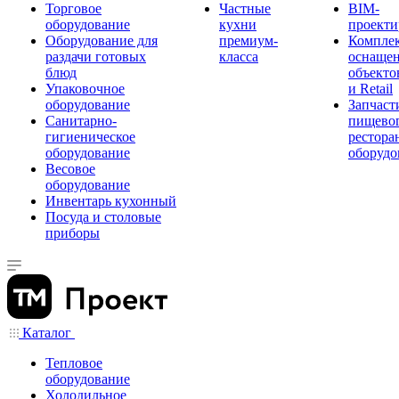
Торговое
Частные
BIM-
оборудование
кухни
проекти
Оборудование для
премиум-
Компле
раздачи готовых
класса
оснаще
блюд
объекто
Упаковочное
и Retail
оборудование
Запчаст
Санитарно-
пищевог
гигиеническое
рестора
оборудование
оборудо
Весовое
оборудование
Инвентарь кухонный
Посуда и столовые
приборы
Каталог
Тепловое
оборудование
Холодильное