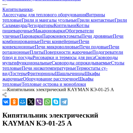
—
Кипятильники
Аксессуары для теплового оборудования
Витрины
тепловые
Грили и мангалы угольные
Грили контактные
Грили
Саламандра
Дегидраторы
Коптильни
Котлы
пищеварочные
Макароноварки
Обогреватели
уличные
Пароварки
Пароконвектоматы
Печи дровяные
Печи
комбинированные
Печи конвейерные
Печи
конвекционные
Печи микроволновые
Печи подовые
Печи
ротационные
Плиты
Поверхности жарочные
Подогреватели
блюд и посуды
Рисоварки и термосы для риса
Сковороды
мультифункциональные
Сковороды опрокидываемые
Столы
тепловые
Печи низкотемпературные
Термостаты су-
вид
Тостеры
Фритюрницы
Шашлычницы
Шкафы
жарочные
Оборудование расстоечное
Шкафы
тепловые
Тепловые острова и моноблоки
—
Кипятильник электрический KAYMAN КЭ-01-25 А
Кипятильник электрический
KAYMAN КЭ-01-25 А