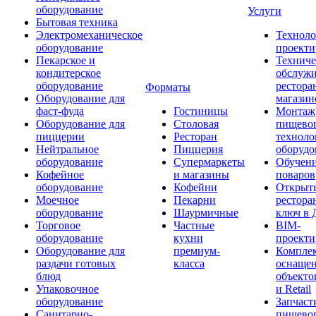
оборудование
Услуги
Бытовая техника
Электромеханическое
Техноло
оборудование
проекти
Пекарское и
Техниче
кондитерское
обслуж
оборудование
рестора
Форматы
Оборудование для
магазин
фаст-фуда
Гостиницы
Монтаж
Оборудование для
Столовая
пищево
пиццерии
Ресторан
техноло
Нейтральное
Пиццерия
оборудо
оборудование
Супермаркеты
Обучени
Кофейное
и магазины
поваров
оборудование
Кофейни
Открыт
Моечное
Пекарни
рестора
оборудование
Шаурмичные
ключ в 
Торговое
Частные
BIM-
оборудование
кухни
проекти
Оборудование для
премиум-
Компле
раздачи готовых
класса
оснаще
блюд
объекто
Упаковочное
и Retail
оборудование
Запчаст
Санитарно-
пищевог