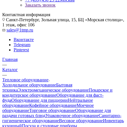
Заказать звонок
Контактная информация
Санкт-Петербург, Зольная улица, 15, БЦ «Морская столица»,
1 этаж, офис 106
sales@1tmp.ru
Вконтакте
Telegram
Pinterest
Главная
—
Каталог
—
Тепловое оборудование
Холодильное оборудование
Бытовая
техника
Электромеханическое оборудование
Пекарское и
кондитерское оборудование
Оборудование для фаст-
фуда
Оборудование для пиццерии
Нейтральное
оборудование
Кофейное оборудование
Моечное
оборудование
Торговое оборудование
Оборудование для
раздачи готовых блюд
Упаковочное оборудование
Санитарно-
гигиеническое оборудование
Весовое оборудование
Инвентарь
кухонный
Посуда и столовые приборы