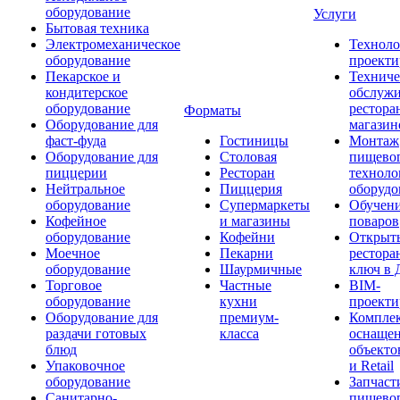
оборудование
Услуги
Бытовая техника
Электромеханическое
Техноло
оборудование
проекти
Пекарское и
Техниче
кондитерское
обслуж
оборудование
рестора
Форматы
Оборудование для
магазин
фаст-фуда
Гостиницы
Монтаж
Оборудование для
Столовая
пищево
пиццерии
Ресторан
техноло
Нейтральное
Пиццерия
оборудо
оборудование
Супермаркеты
Обучени
Кофейное
и магазины
поваров
оборудование
Кофейни
Открыт
Моечное
Пекарни
рестора
оборудование
Шаурмичные
ключ в 
Торговое
Частные
BIM-
оборудование
кухни
проекти
Оборудование для
премиум-
Компле
раздачи готовых
класса
оснаще
блюд
объекто
Упаковочное
и Retail
оборудование
Запчаст
Санитарно-
пищевог