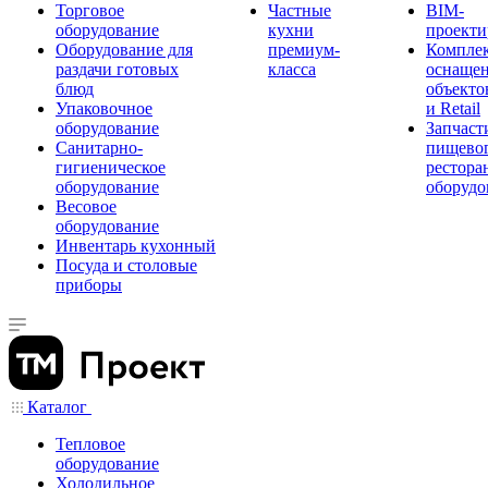
Торговое
Частные
BIM-
оборудование
кухни
проекти
Оборудование для
премиум-
Компле
раздачи готовых
класса
оснаще
блюд
объекто
Упаковочное
и Retail
оборудование
Запчаст
Санитарно-
пищевог
гигиеническое
рестора
оборудование
оборудо
Весовое
оборудование
Инвентарь кухонный
Посуда и столовые
приборы
Каталог
Тепловое
оборудование
Холодильное