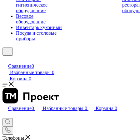
гигиеническое
рестора
оборудование
оборудо
Весовое
оборудование
Инвентарь кухонный
Посуда и столовые
приборы
Сравнение
0
Избранные товары
0
Корзина
0
Сравнение
0
Избранные товары
0
Корзина
0
Телефоны