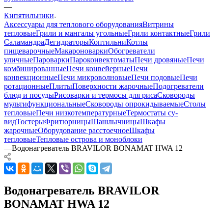
—
Кипятильники
Аксессуары для теплового оборудования
Витрины
тепловые
Грили и мангалы угольные
Грили контактные
Грили
Саламандра
Дегидраторы
Коптильни
Котлы
пищеварочные
Макароноварки
Обогреватели
уличные
Пароварки
Пароконвектоматы
Печи дровяные
Печи
комбинированные
Печи конвейерные
Печи
конвекционные
Печи микроволновые
Печи подовые
Печи
ротационные
Плиты
Поверхности жарочные
Подогреватели
блюд и посуды
Рисоварки и термосы для риса
Сковороды
мультифункциональные
Сковороды опрокидываемые
Столы
тепловые
Печи низкотемпературные
Термостаты су-
вид
Тостеры
Фритюрницы
Шашлычницы
Шкафы
жарочные
Оборудование расстоечное
Шкафы
тепловые
Тепловые острова и моноблоки
—
Водонагреватель BRAVILOR BONAMAT HWA 12
Водонагреватель BRAVILOR
BONAMAT HWA 12