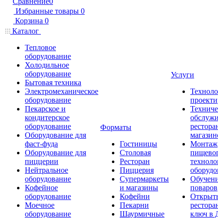
Сравнение
0
Избранные товары
0
Корзина
0
Каталог
Тепловое
оборудование
Холодильное
оборудование
Услуги
Бытовая техника
Электромеханическое
Техноло
оборудование
проекти
Пекарское и
Техниче
кондитерское
обслуж
оборудование
рестора
Форматы
Оборудование для
магазин
фаст-фуда
Гостиницы
Монтаж
Оборудование для
Столовая
пищево
пиццерии
Ресторан
техноло
Нейтральное
Пиццерия
оборудо
оборудование
Супермаркеты
Обучени
Кофейное
и магазины
поваров
оборудование
Кофейни
Открыт
Моечное
Пекарни
рестора
оборудование
Шаурмичные
ключ в 