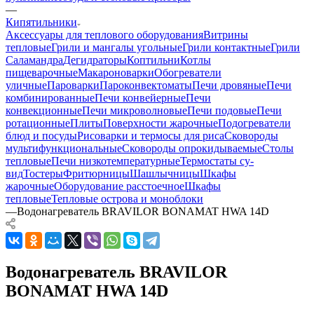
—
Кипятильники
Аксессуары для теплового оборудования
Витрины
тепловые
Грили и мангалы угольные
Грили контактные
Грили
Саламандра
Дегидраторы
Коптильни
Котлы
пищеварочные
Макароноварки
Обогреватели
уличные
Пароварки
Пароконвектоматы
Печи дровяные
Печи
комбинированные
Печи конвейерные
Печи
конвекционные
Печи микроволновые
Печи подовые
Печи
ротационные
Плиты
Поверхности жарочные
Подогреватели
блюд и посуды
Рисоварки и термосы для риса
Сковороды
мультифункциональные
Сковороды опрокидываемые
Столы
тепловые
Печи низкотемпературные
Термостаты су-
вид
Тостеры
Фритюрницы
Шашлычницы
Шкафы
жарочные
Оборудование расстоечное
Шкафы
тепловые
Тепловые острова и моноблоки
—
Водонагреватель BRAVILOR BONAMAT HWA 14D
Водонагреватель BRAVILOR
BONAMAT HWA 14D