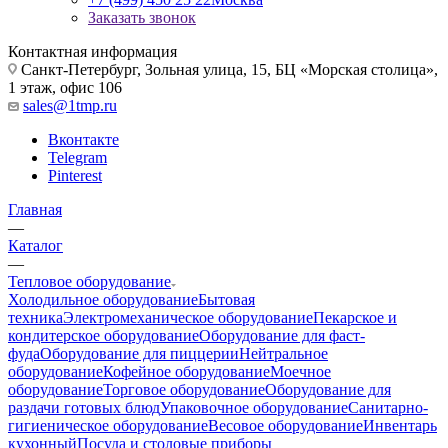
Заказать звонок
Контактная информация
Санкт-Петербург, Зольная улица, 15, БЦ «Морская столица»,
1 этаж, офис 106
sales@1tmp.ru
Вконтакте
Telegram
Pinterest
Главная
—
Каталог
—
Тепловое оборудование
Холодильное оборудование
Бытовая
техника
Электромеханическое оборудование
Пекарское и
кондитерское оборудование
Оборудование для фаст-
фуда
Оборудование для пиццерии
Нейтральное
оборудование
Кофейное оборудование
Моечное
оборудование
Торговое оборудование
Оборудование для
раздачи готовых блюд
Упаковочное оборудование
Санитарно-
гигиеническое оборудование
Весовое оборудование
Инвентарь
кухонный
Посуда и столовые приборы