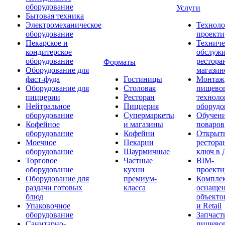
оборудование
Услуги
Бытовая техника
Электромеханическое
Техноло
оборудование
проекти
Пекарское и
Техниче
кондитерское
обслуж
оборудование
рестора
Форматы
Оборудование для
магазин
фаст-фуда
Гостиницы
Монтаж
Оборудование для
Столовая
пищево
пиццерии
Ресторан
техноло
Нейтральное
Пиццерия
оборудо
оборудование
Супермаркеты
Обучени
Кофейное
и магазины
поваров
оборудование
Кофейни
Открыт
Моечное
Пекарни
рестора
оборудование
Шаурмичные
ключ в 
Торговое
Частные
BIM-
оборудование
кухни
проекти
Оборудование для
премиум-
Компле
раздачи готовых
класса
оснаще
блюд
объекто
Упаковочное
и Retail
оборудование
Запчаст
Санитарно-
пищевог