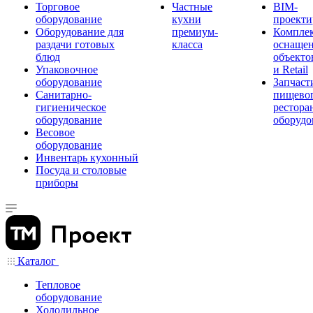
Торговое
Частные
BIM-
оборудование
кухни
проекти
Оборудование для
премиум-
Компле
раздачи готовых
класса
оснаще
блюд
объекто
Упаковочное
и Retail
оборудование
Запчаст
Санитарно-
пищевог
гигиеническое
рестора
оборудование
оборудо
Весовое
оборудование
Инвентарь кухонный
Посуда и столовые
приборы
Каталог
Тепловое
оборудование
Холодильное