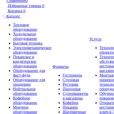
Сравнение
0
Избранные товары
0
Корзина
0
Каталог
Тепловое
оборудование
Холодильное
оборудование
Услуги
Бытовая техника
Электромеханическое
Техноло
оборудование
проекти
Пекарское и
Техниче
кондитерское
обслуж
оборудование
рестора
Форматы
Оборудование для
магазин
фаст-фуда
Гостиницы
Монтаж
Оборудование для
Столовая
пищево
пиццерии
Ресторан
техноло
Нейтральное
Пиццерия
оборудо
оборудование
Супермаркеты
Обучени
Кофейное
и магазины
поваров
оборудование
Кофейни
Открыт
Моечное
Пекарни
рестора
оборудование
Шаурмичные
ключ в 