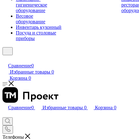
гигиеническое
рестора
оборудование
оборудо
Весовое
оборудование
Инвентарь кухонный
Посуда и столовые
приборы
Сравнение
0
Избранные товары
0
Корзина
0
Сравнение
0
Избранные товары
0
Корзина
0
Телефоны