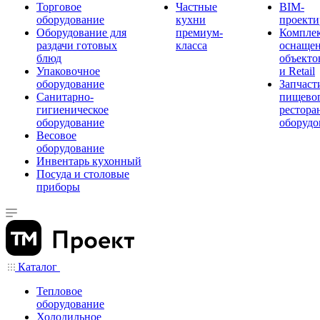
Торговое
Частные
BIM-
оборудование
кухни
проекти
Оборудование для
премиум-
Компле
раздачи готовых
класса
оснаще
блюд
объекто
Упаковочное
и Retail
оборудование
Запчаст
Санитарно-
пищевог
гигиеническое
рестора
оборудование
оборудо
Весовое
оборудование
Инвентарь кухонный
Посуда и столовые
приборы
Каталог
Тепловое
оборудование
Холодильное