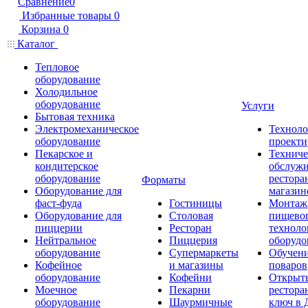
Сравнение
0
Избранные товары
0
Корзина
0
Каталог
Тепловое
оборудование
Холодильное
оборудование
Услуги
Бытовая техника
Электромеханическое
Техноло
оборудование
проекти
Пекарское и
Техниче
кондитерское
обслуж
оборудование
рестора
Форматы
Оборудование для
магазин
фаст-фуда
Гостиницы
Монтаж
Оборудование для
Столовая
пищево
пиццерии
Ресторан
техноло
Нейтральное
Пиццерия
оборудо
оборудование
Супермаркеты
Обучени
Кофейное
и магазины
поваров
оборудование
Кофейни
Открыт
Моечное
Пекарни
рестора
оборудование
Шаурмичные
ключ в 