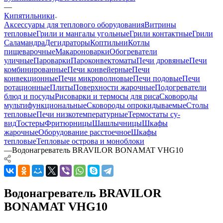
—
Кипятильники
Аксессуары для теплового оборудования
Витрины
тепловые
Грили и мангалы угольные
Грили контактные
Грили
Саламандра
Дегидраторы
Коптильни
Котлы
пищеварочные
Макароноварки
Обогреватели
уличные
Пароварки
Пароконвектоматы
Печи дровяные
Печи
комбинированные
Печи конвейерные
Печи
конвекционные
Печи микроволновые
Печи подовые
Печи
ротационные
Плиты
Поверхности жарочные
Подогреватели
блюд и посуды
Рисоварки и термосы для риса
Сковороды
мультифункциональные
Сковороды опрокидываемые
Столы
тепловые
Печи низкотемпературные
Термостаты су-
вид
Тостеры
Фритюрницы
Шашлычницы
Шкафы
жарочные
Оборудование расстоечное
Шкафы
тепловые
Тепловые острова и моноблоки
—
Водонагреватель BRAVILOR BONAMAT VHG10
Водонагреватель BRAVILOR
BONAMAT VHG10