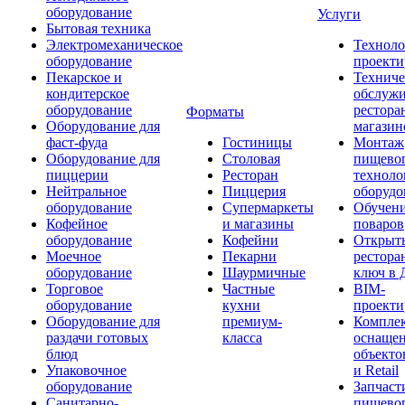
оборудование
Услуги
Бытовая техника
Электромеханическое
Техноло
оборудование
проекти
Пекарское и
Техниче
кондитерское
обслуж
оборудование
рестора
Форматы
Оборудование для
магазин
фаст-фуда
Гостиницы
Монтаж
Оборудование для
Столовая
пищево
пиццерии
Ресторан
техноло
Нейтральное
Пиццерия
оборудо
оборудование
Супермаркеты
Обучени
Кофейное
и магазины
поваров
оборудование
Кофейни
Открыт
Моечное
Пекарни
рестора
оборудование
Шаурмичные
ключ в 
Торговое
Частные
BIM-
оборудование
кухни
проекти
Оборудование для
премиум-
Компле
раздачи готовых
класса
оснаще
блюд
объекто
Упаковочное
и Retail
оборудование
Запчаст
Санитарно-
пищевог