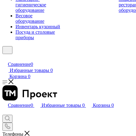
гигиеническое
рестора
оборудование
оборудо
Весовое
оборудование
Инвентарь кухонный
Посуда и столовые
приборы
Сравнение
0
Избранные товары
0
Корзина
0
Сравнение
0
Избранные товары
0
Корзина
0
Телефоны