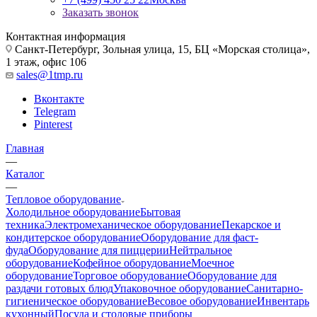
Заказать звонок
Контактная информация
Санкт-Петербург, Зольная улица, 15, БЦ «Морская столица»,
1 этаж, офис 106
sales@1tmp.ru
Вконтакте
Telegram
Pinterest
Главная
—
Каталог
—
Тепловое оборудование
Холодильное оборудование
Бытовая
техника
Электромеханическое оборудование
Пекарское и
кондитерское оборудование
Оборудование для фаст-
фуда
Оборудование для пиццерии
Нейтральное
оборудование
Кофейное оборудование
Моечное
оборудование
Торговое оборудование
Оборудование для
раздачи готовых блюд
Упаковочное оборудование
Санитарно-
гигиеническое оборудование
Весовое оборудование
Инвентарь
кухонный
Посуда и столовые приборы