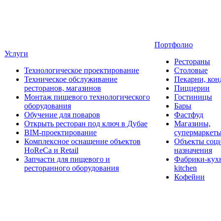
Портфолио
Услуги
Рестораны
Технологическое проектирование
Столовые
Техническое обслуживание
Пекарни, кон
ресторанов, магазинов
Пиццерии
Монтаж пищевого технологического
Гостиницы
оборудования
Бары
Обучение для поваров
Фастфуд
Открыть ресторан под ключ в Дубае
Магазины,
BIM-проектирование
супермаркет
Комплексное оснащение объектов
Объекты соц
HoReCa и Retail
назначения
Запчасти для пищевого и
Фабрики-кухн
ресторанного оборудования
kitchen
Кофейни