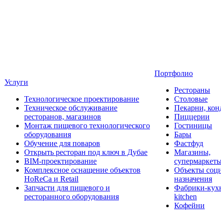
Портфолио
Услуги
Рестораны
Технологическое проектирование
Столовые
Техническое обслуживание
Пекарни, кон
ресторанов, магазинов
Пиццерии
Монтаж пищевого технологического
Гостиницы
оборудования
Бары
Обучение для поваров
Фастфуд
Открыть ресторан под ключ в Дубае
Магазины,
BIM-проектирование
супермаркет
Комплексное оснащение объектов
Объекты соц
HoReCa и Retail
назначения
Запчасти для пищевого и
Фабрики-кухн
ресторанного оборудования
kitchen
Кофейни