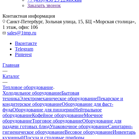
Заказать звонок
Контактная информация
Санкт-Петербург, Зольная улица, 15, БЦ «Морская столица»,
1 этаж, офис 106
sales@1tmp.ru
Вконтакте
Telegram
Pinterest
Главная
—
Каталог
—
Тепловое оборудование
Холодильное оборудование
Бытовая
техника
Электромеханическое оборудование
Пекарское и
кондитерское оборудование
Оборудование для фаст-
фуда
Оборудование для пиццерии
Нейтральное
оборудование
Кофейное оборудование
Моечное
оборудование
Торговое оборудование
Оборудование для
раздачи готовых блюд
Упаковочное оборудование
Санитарно-
гигиеническое оборудование
Весовое оборудование
Инвентарь
кухонный
Посуда и столовые приборы