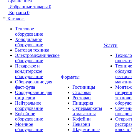
Сравнение
0
Избранные товары
0
Корзина
0
Каталог
Тепловое
оборудование
Холодильное
оборудование
Услуги
Бытовая техника
Электромеханическое
Техноло
оборудование
проекти
Пекарское и
Техниче
кондитерское
обслуж
оборудование
рестора
Форматы
Оборудование для
магазин
фаст-фуда
Гостиницы
Монтаж
Оборудование для
Столовая
пищево
пиццерии
Ресторан
техноло
Нейтральное
Пиццерия
оборудо
оборудование
Супермаркеты
Обучени
Кофейное
и магазины
поваров
оборудование
Кофейни
Открыт
Моечное
Пекарни
рестора
оборудование
Шаурмичные
ключ в 