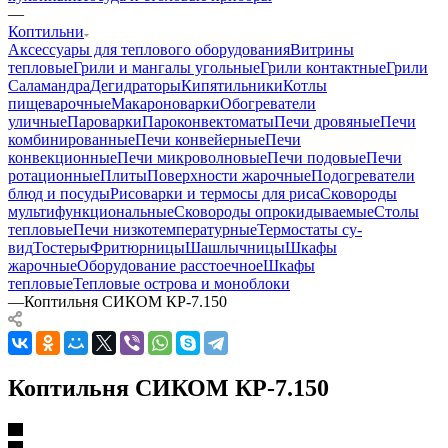
—
Коптильни
Аксессуары для теплового оборудования
Витрины
тепловые
Грили и мангалы угольные
Грили контактные
Грили
Саламандра
Дегидраторы
Кипятильники
Котлы
пищеварочные
Макароноварки
Обогреватели
уличные
Пароварки
Пароконвектоматы
Печи дровяные
Печи
комбинированные
Печи конвейерные
Печи
конвекционные
Печи микроволновые
Печи подовые
Печи
ротационные
Плиты
Поверхности жарочные
Подогреватели
блюд и посуды
Рисоварки и термосы для риса
Сковороды
мультифункциональные
Сковороды опрокидываемые
Столы
тепловые
Печи низкотемпературные
Термостаты су-
вид
Тостеры
Фритюрницы
Шашлычницы
Шкафы
жарочные
Оборудование расстоечное
Шкафы
тепловые
Тепловые острова и моноблоки
—
Коптильня СИКОМ КР-7.150
Коптильня СИКОМ КР-7.150