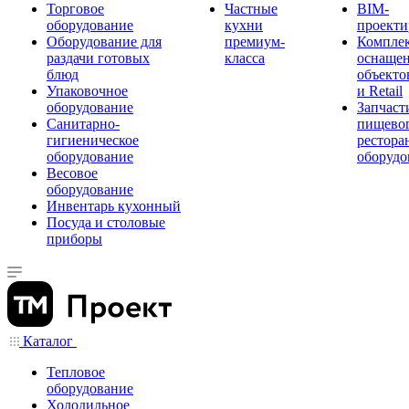
Торговое
Частные
BIM-
оборудование
кухни
проекти
Оборудование для
премиум-
Компле
раздачи готовых
класса
оснаще
блюд
объекто
Упаковочное
и Retail
оборудование
Запчаст
Санитарно-
пищевог
гигиеническое
рестора
оборудование
оборудо
Весовое
оборудование
Инвентарь кухонный
Посуда и столовые
приборы
Каталог
Тепловое
оборудование
Холодильное