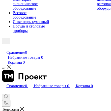
гигиеническое
рестора
оборудование
оборудо
Весовое
оборудование
Инвентарь кухонный
Посуда и столовые
приборы
Сравнение
0
Избранные товары
0
Корзина
0
Сравнение
0
Избранные товары
0
Корзина
0
Телефоны