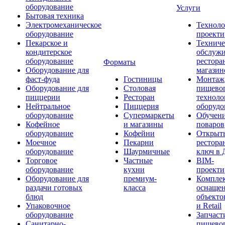
оборудование
Услуги
Бытовая техника
Электромеханическое
Техноло
оборудование
проекти
Пекарское и
Техниче
кондитерское
обслуж
оборудование
рестора
Форматы
Оборудование для
магазин
фаст-фуда
Гостиницы
Монтаж
Оборудование для
Столовая
пищево
пиццерии
Ресторан
техноло
Нейтральное
Пиццерия
оборудо
оборудование
Супермаркеты
Обучени
Кофейное
и магазины
поваров
оборудование
Кофейни
Открыт
Моечное
Пекарни
рестора
оборудование
Шаурмичные
ключ в 
Торговое
Частные
BIM-
оборудование
кухни
проекти
Оборудование для
премиум-
Компле
раздачи готовых
класса
оснаще
блюд
объекто
Упаковочное
и Retail
оборудование
Запчаст
Санитарно-
пищевог