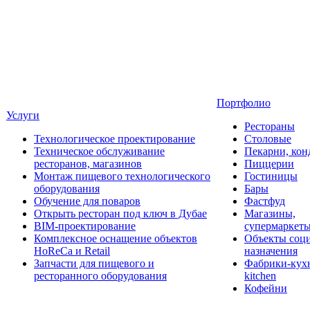
Портфолио
Услуги
Рестораны
Технологическое проектирование
Столовые
Техническое обслуживание
Пекарни, кон
ресторанов, магазинов
Пиццерии
Монтаж пищевого технологического
Гостиницы
оборудования
Бары
Обучение для поваров
Фастфуд
Открыть ресторан под ключ в Дубае
Магазины,
BIM-проектирование
супермаркет
Комплексное оснащение объектов
Объекты соц
HoReCa и Retail
назначения
Запчасти для пищевого и
Фабрики-кухн
ресторанного оборудования
kitchen
Кофейни