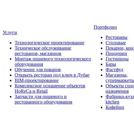
Портфолио
Услуги
Рестораны
Технологическое проектирование
Столовые
Техническое обслуживание
Пекарни, кон
ресторанов, магазинов
Пиццерии
Монтаж пищевого технологического
Гостиницы
оборудования
Бары
Обучение для поваров
Фастфуд
Открыть ресторан под ключ в Дубае
Магазины,
BIM-проектирование
супермаркет
Комплексное оснащение объектов
Объекты соц
HoReCa и Retail
назначения
Запчасти для пищевого и
Фабрики-кухн
ресторанного оборудования
kitchen
Кофейни