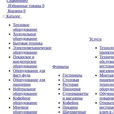
Сравнение
0
Избранные товары
0
Корзина
0
Каталог
Тепловое
оборудование
Холодильное
оборудование
Услуги
Бытовая техника
Электромеханическое
Техноло
оборудование
проекти
Пекарское и
Техниче
кондитерское
обслуж
оборудование
рестора
Форматы
Оборудование для
магазин
фаст-фуда
Гостиницы
Монтаж
Оборудование для
Столовая
пищево
пиццерии
Ресторан
техноло
Нейтральное
Пиццерия
оборудо
оборудование
Супермаркеты
Обучени
Кофейное
и магазины
поваров
оборудование
Кофейни
Открыт
Моечное
Пекарни
рестора
оборудование
Шаурмичные
ключ в 