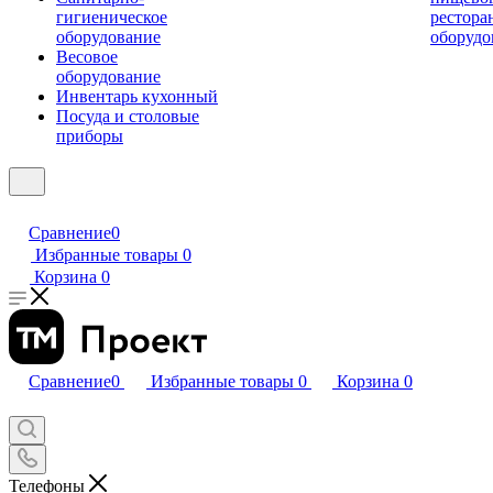
гигиеническое
рестора
оборудование
оборудо
Весовое
оборудование
Инвентарь кухонный
Посуда и столовые
приборы
Сравнение
0
Избранные товары
0
Корзина
0
Сравнение
0
Избранные товары
0
Корзина
0
Телефоны