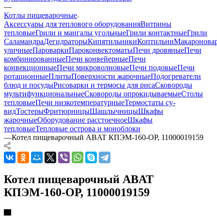
—
Котлы пищеварочные
Аксессуары для теплового оборудования
Витрины
тепловые
Грили и мангалы угольные
Грили контактные
Грили
Саламандра
Дегидраторы
Кипятильники
Коптильни
Макаронова
уличные
Пароварки
Пароконвектоматы
Печи дровяные
Печи
комбинированные
Печи конвейерные
Печи
конвекционные
Печи микроволновые
Печи подовые
Печи
ротационные
Плиты
Поверхности жарочные
Подогреватели
блюд и посуды
Рисоварки и термосы для риса
Сковороды
мультифункциональные
Сковороды опрокидываемые
Столы
тепловые
Печи низкотемпературные
Термостаты су-
вид
Тостеры
Фритюрницы
Шашлычницы
Шкафы
жарочные
Оборудование расстоечное
Шкафы
тепловые
Тепловые острова и моноблоки
—
Котел пищеварочный ABAT КПЭМ-160-ОР, 11000019159
Котел пищеварочный ABAT
КПЭМ-160-ОР, 11000019159