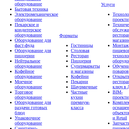
оборудование
Услуги
Бытовая техника
Электромеханическое
Техноло
оборудование
проекти
Пекарское и
Техниче
кондитерское
обслуж
оборудование
рестора
Форматы
Оборудование для
магазин
фаст-фуда
Гостиницы
Монтаж
Оборудование для
Столовая
пищево
пиццерии
Ресторан
техноло
Нейтральное
Пиццерия
оборудо
оборудование
Супермаркеты
Обучени
Кофейное
и магазины
поваров
оборудование
Кофейни
Открыт
Моечное
Пекарни
рестора
оборудование
Шаурмичные
ключ в 
Торговое
Частные
BIM-
оборудование
кухни
проекти
Оборудование для
премиум-
Компле
раздачи готовых
класса
оснаще
блюд
объекто
Упаковочное
и Retail
оборудование
Запчаст
Санитарно-
пищевог