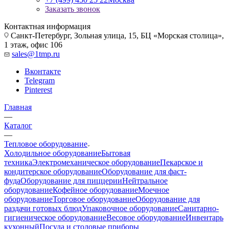
Заказать звонок
Контактная информация
Санкт-Петербург, Зольная улица, 15, БЦ «Морская столица»,
1 этаж, офис 106
sales@1tmp.ru
Вконтакте
Telegram
Pinterest
Главная
—
Каталог
—
Тепловое оборудование
Холодильное оборудование
Бытовая
техника
Электромеханическое оборудование
Пекарское и
кондитерское оборудование
Оборудование для фаст-
фуда
Оборудование для пиццерии
Нейтральное
оборудование
Кофейное оборудование
Моечное
оборудование
Торговое оборудование
Оборудование для
раздачи готовых блюд
Упаковочное оборудование
Санитарно-
гигиеническое оборудование
Весовое оборудование
Инвентарь
кухонный
Посуда и столовые приборы