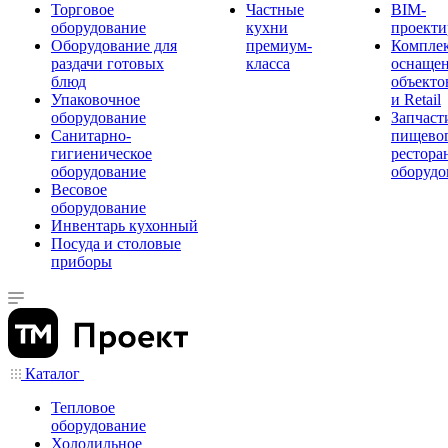
Торговое
Частные
BIM-
оборудование
кухни
проекти
Оборудование для
премиум-
Компле
раздачи готовых
класса
оснаще
блюд
объекто
Упаковочное
и Retail
оборудование
Запчаст
Санитарно-
пищевог
гигиеническое
рестора
оборудование
оборудо
Весовое
оборудование
Инвентарь кухонный
Посуда и столовые
приборы
Каталог
Тепловое
оборудование
Холодильное