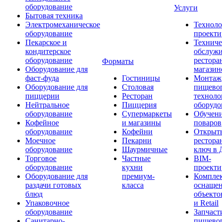
оборудование
Услуги
Бытовая техника
Электромеханическое
Техноло
оборудование
проекти
Пекарское и
Техниче
кондитерское
обслуж
оборудование
рестора
Форматы
Оборудование для
магазин
фаст-фуда
Гостиницы
Монтаж
Оборудование для
Столовая
пищево
пиццерии
Ресторан
техноло
Нейтральное
Пиццерия
оборудо
оборудование
Супермаркеты
Обучени
Кофейное
и магазины
поваров
оборудование
Кофейни
Открыт
Моечное
Пекарни
рестора
оборудование
Шаурмичные
ключ в 
Торговое
Частные
BIM-
оборудование
кухни
проекти
Оборудование для
премиум-
Компле
раздачи готовых
класса
оснаще
блюд
объекто
Упаковочное
и Retail
оборудование
Запчаст
Санитарно-
пищевог