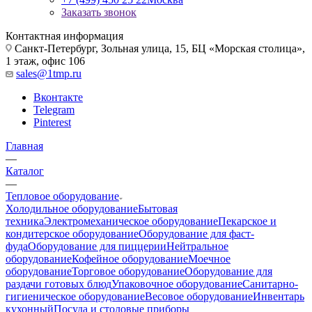
Заказать звонок
Контактная информация
Санкт-Петербург, Зольная улица, 15, БЦ «Морская столица»,
1 этаж, офис 106
sales@1tmp.ru
Вконтакте
Telegram
Pinterest
Главная
—
Каталог
—
Тепловое оборудование
Холодильное оборудование
Бытовая
техника
Электромеханическое оборудование
Пекарское и
кондитерское оборудование
Оборудование для фаст-
фуда
Оборудование для пиццерии
Нейтральное
оборудование
Кофейное оборудование
Моечное
оборудование
Торговое оборудование
Оборудование для
раздачи готовых блюд
Упаковочное оборудование
Санитарно-
гигиеническое оборудование
Весовое оборудование
Инвентарь
кухонный
Посуда и столовые приборы