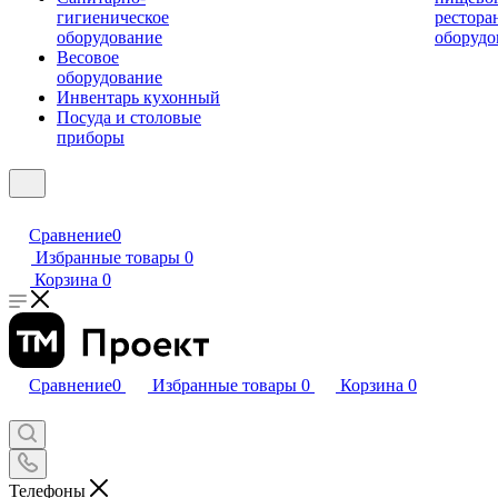
гигиеническое
рестора
оборудование
оборудо
Весовое
оборудование
Инвентарь кухонный
Посуда и столовые
приборы
Сравнение
0
Избранные товары
0
Корзина
0
Сравнение
0
Избранные товары
0
Корзина
0
Телефоны