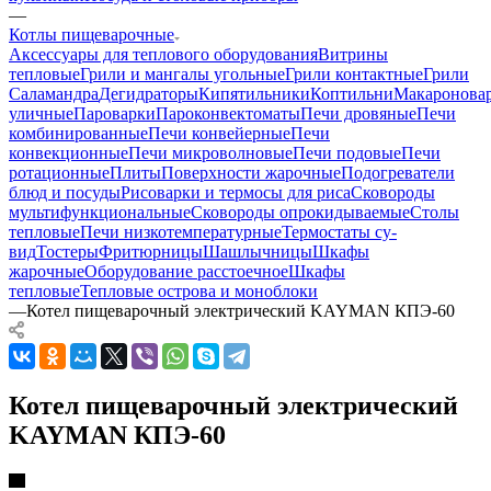
—
Котлы пищеварочные
Аксессуары для теплового оборудования
Витрины
тепловые
Грили и мангалы угольные
Грили контактные
Грили
Саламандра
Дегидраторы
Кипятильники
Коптильни
Макаронова
уличные
Пароварки
Пароконвектоматы
Печи дровяные
Печи
комбинированные
Печи конвейерные
Печи
конвекционные
Печи микроволновые
Печи подовые
Печи
ротационные
Плиты
Поверхности жарочные
Подогреватели
блюд и посуды
Рисоварки и термосы для риса
Сковороды
мультифункциональные
Сковороды опрокидываемые
Столы
тепловые
Печи низкотемпературные
Термостаты су-
вид
Тостеры
Фритюрницы
Шашлычницы
Шкафы
жарочные
Оборудование расстоечное
Шкафы
тепловые
Тепловые острова и моноблоки
—
Котел пищеварочный электрический KAYMAN КПЭ-60
Котел пищеварочный электрический
KAYMAN КПЭ-60