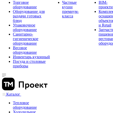
Торговое
Частные
BIM-
оборудование
кухни
проекти
Оборудование для
премиум-
Компле
раздачи готовых
класса
оснаще
блюд
объекто
Упаковочное
и Retail
оборудование
Запчаст
Санитарно-
пищевог
гигиеническое
рестора
оборудование
оборудо
Весовое
оборудование
Инвентарь кухонный
Посуда и столовые
приборы
Каталог
Тепловое
оборудование
Холодильное