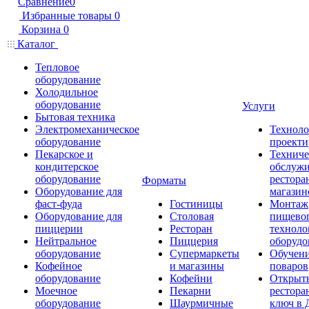
Сравнение
0
Избранные товары
0
Корзина
0
Каталог
Тепловое
оборудование
Холодильное
оборудование
Услуги
Бытовая техника
Электромеханическое
Техноло
оборудование
проекти
Пекарское и
Техниче
кондитерское
обслуж
оборудование
рестора
Форматы
Оборудование для
магазин
фаст-фуда
Гостиницы
Монтаж
Оборудование для
Столовая
пищево
пиццерии
Ресторан
техноло
Нейтральное
Пиццерия
оборудо
оборудование
Супермаркеты
Обучени
Кофейное
и магазины
поваров
оборудование
Кофейни
Открыт
Моечное
Пекарни
рестора
оборудование
Шаурмичные
ключ в 