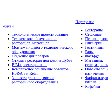
Портфолио
Услуги
Рестораны
Технологическое проектирование
Столовые
Техническое обслуживание
Пекарни, кон
ресторанов, магазинов
Пиццерии
Монтаж пищевого технологического
Гостиницы
оборудования
Бары
Обучение для поваров
Фастфуд
Открыть ресторан под ключ в Дубае
Магазины,
BIM-проектирование
супермаркет
Комплексное оснащение объектов
Объекты соц
HoReCa и Retail
назначения
Запчасти для пищевого и
Фабрики-кухн
ресторанного оборудования
kitchen
Кофейни