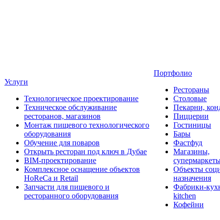
Портфолио
Услуги
Рестораны
Технологическое проектирование
Столовые
Техническое обслуживание
Пекарни, кон
ресторанов, магазинов
Пиццерии
Монтаж пищевого технологического
Гостиницы
оборудования
Бары
Обучение для поваров
Фастфуд
Открыть ресторан под ключ в Дубае
Магазины,
BIM-проектирование
супермаркет
Комплексное оснащение объектов
Объекты соц
HoReCa и Retail
назначения
Запчасти для пищевого и
Фабрики-кухн
ресторанного оборудования
kitchen
Кофейни