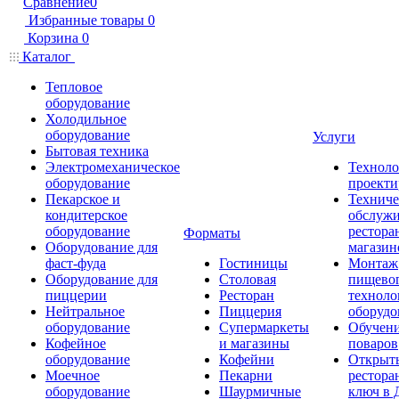
Сравнение
0
Избранные товары
0
Корзина
0
Каталог
Тепловое
оборудование
Холодильное
оборудование
Услуги
Бытовая техника
Электромеханическое
Техноло
оборудование
проекти
Пекарское и
Техниче
кондитерское
обслуж
оборудование
рестора
Форматы
Оборудование для
магазин
фаст-фуда
Гостиницы
Монтаж
Оборудование для
Столовая
пищево
пиццерии
Ресторан
техноло
Нейтральное
Пиццерия
оборудо
оборудование
Супермаркеты
Обучени
Кофейное
и магазины
поваров
оборудование
Кофейни
Открыт
Моечное
Пекарни
рестора
оборудование
Шаурмичные
ключ в 