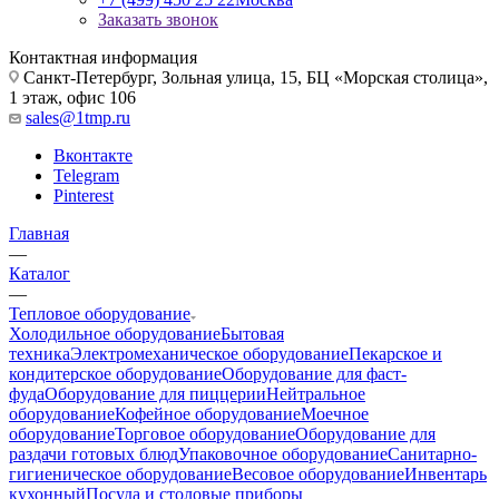
Заказать звонок
Контактная информация
Санкт-Петербург, Зольная улица, 15, БЦ «Морская столица»,
1 этаж, офис 106
sales@1tmp.ru
Вконтакте
Telegram
Pinterest
Главная
—
Каталог
—
Тепловое оборудование
Холодильное оборудование
Бытовая
техника
Электромеханическое оборудование
Пекарское и
кондитерское оборудование
Оборудование для фаст-
фуда
Оборудование для пиццерии
Нейтральное
оборудование
Кофейное оборудование
Моечное
оборудование
Торговое оборудование
Оборудование для
раздачи готовых блюд
Упаковочное оборудование
Санитарно-
гигиеническое оборудование
Весовое оборудование
Инвентарь
кухонный
Посуда и столовые приборы