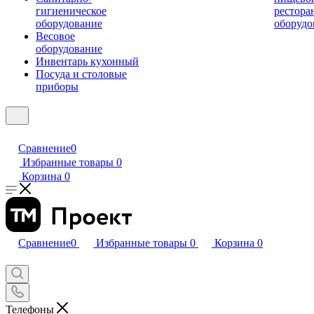
гигиеническое
рестора
оборудование
оборудо
Весовое
оборудование
Инвентарь кухонный
Посуда и столовые
приборы
Сравнение
0
Избранные товары
0
Корзина
0
Сравнение
0
Избранные товары
0
Корзина
0
Телефоны