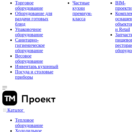
Торговое
Частные
BIM-
оборудование
кухни
проекти
Оборудование для
премиум-
Компле
раздачи готовых
класса
оснаще
блюд
объекто
Упаковочное
и Retail
оборудование
Запчаст
Санитарно-
пищевог
гигиеническое
рестора
оборудование
оборудо
Весовое
оборудование
Инвентарь кухонный
Посуда и столовые
приборы
Каталог
Тепловое
оборудование
Холодильное