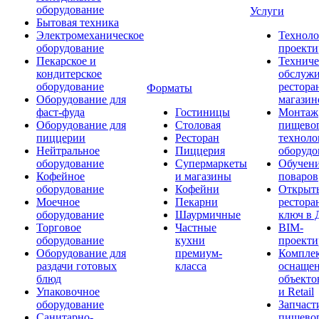
оборудование
Услуги
Бытовая техника
Электромеханическое
Техноло
оборудование
проекти
Пекарское и
Техниче
кондитерское
обслуж
оборудование
рестора
Форматы
Оборудование для
магазин
фаст-фуда
Гостиницы
Монтаж
Оборудование для
Столовая
пищево
пиццерии
Ресторан
техноло
Нейтральное
Пиццерия
оборудо
оборудование
Супермаркеты
Обучени
Кофейное
и магазины
поваров
оборудование
Кофейни
Открыт
Моечное
Пекарни
рестора
оборудование
Шаурмичные
ключ в 
Торговое
Частные
BIM-
оборудование
кухни
проекти
Оборудование для
премиум-
Компле
раздачи готовых
класса
оснаще
блюд
объекто
Упаковочное
и Retail
оборудование
Запчаст
Санитарно-
пищевог