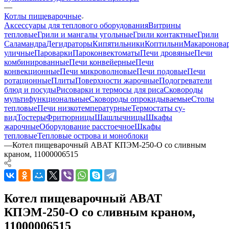
—
Котлы пищеварочные
Аксессуары для теплового оборудования
Витрины
тепловые
Грили и мангалы угольные
Грили контактные
Грили
Саламандра
Дегидраторы
Кипятильники
Коптильни
Макаронова
уличные
Пароварки
Пароконвектоматы
Печи дровяные
Печи
комбинированные
Печи конвейерные
Печи
конвекционные
Печи микроволновые
Печи подовые
Печи
ротационные
Плиты
Поверхности жарочные
Подогреватели
блюд и посуды
Рисоварки и термосы для риса
Сковороды
мультифункциональные
Сковороды опрокидываемые
Столы
тепловые
Печи низкотемпературные
Термостаты су-
вид
Тостеры
Фритюрницы
Шашлычницы
Шкафы
жарочные
Оборудование расстоечное
Шкафы
тепловые
Тепловые острова и моноблоки
—
Котел пищеварочный ABAT КПЭМ-250-О со сливным
краном, 11000006515
Котел пищеварочный ABAT
КПЭМ-250-О со сливным краном,
11000006515