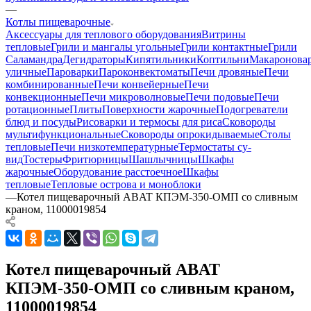
—
Котлы пищеварочные
Аксессуары для теплового оборудования
Витрины
тепловые
Грили и мангалы угольные
Грили контактные
Грили
Саламандра
Дегидраторы
Кипятильники
Коптильни
Макаронова
уличные
Пароварки
Пароконвектоматы
Печи дровяные
Печи
комбинированные
Печи конвейерные
Печи
конвекционные
Печи микроволновые
Печи подовые
Печи
ротационные
Плиты
Поверхности жарочные
Подогреватели
блюд и посуды
Рисоварки и термосы для риса
Сковороды
мультифункциональные
Сковороды опрокидываемые
Столы
тепловые
Печи низкотемпературные
Термостаты су-
вид
Тостеры
Фритюрницы
Шашлычницы
Шкафы
жарочные
Оборудование расстоечное
Шкафы
тепловые
Тепловые острова и моноблоки
—
Котел пищеварочный ABAT КПЭМ-350-ОМП со сливным
краном, 11000019854
Котел пищеварочный ABAT
КПЭМ-350-ОМП со сливным краном,
11000019854