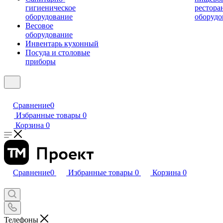
гигиеническое
рестора
оборудование
оборудо
Весовое
оборудование
Инвентарь кухонный
Посуда и столовые
приборы
Сравнение
0
Избранные товары
0
Корзина
0
Сравнение
0
Избранные товары
0
Корзина
0
Телефоны