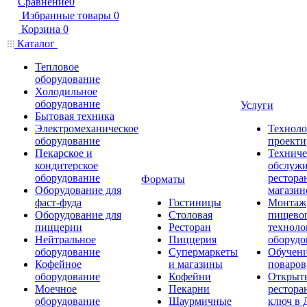
Сравнение
0
Избранные товары
0
Корзина
0
Каталог
Тепловое
оборудование
Холодильное
оборудование
Услуги
Бытовая техника
Электромеханическое
Техноло
оборудование
проекти
Пекарское и
Техниче
кондитерское
обслуж
оборудование
рестора
Форматы
Оборудование для
магазин
фаст-фуда
Гостиницы
Монтаж
Оборудование для
Столовая
пищево
пиццерии
Ресторан
техноло
Нейтральное
Пиццерия
оборудо
оборудование
Супермаркеты
Обучени
Кофейное
и магазины
поваров
оборудование
Кофейни
Открыт
Моечное
Пекарни
рестора
оборудование
Шаурмичные
ключ в 