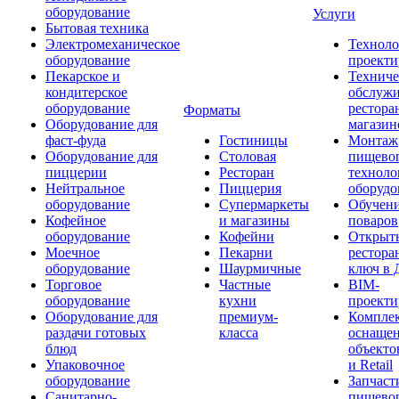
оборудование
Услуги
Бытовая техника
Электромеханическое
Техноло
оборудование
проекти
Пекарское и
Техниче
кондитерское
обслуж
оборудование
рестора
Форматы
Оборудование для
магазин
фаст-фуда
Гостиницы
Монтаж
Оборудование для
Столовая
пищево
пиццерии
Ресторан
техноло
Нейтральное
Пиццерия
оборудо
оборудование
Супермаркеты
Обучени
Кофейное
и магазины
поваров
оборудование
Кофейни
Открыт
Моечное
Пекарни
рестора
оборудование
Шаурмичные
ключ в 
Торговое
Частные
BIM-
оборудование
кухни
проекти
Оборудование для
премиум-
Компле
раздачи готовых
класса
оснаще
блюд
объекто
Упаковочное
и Retail
оборудование
Запчаст
Санитарно-
пищевог