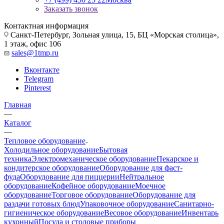
Заказать звонок
Контактная информация
Санкт-Петербург, Зольная улица, 15, БЦ «Морская столица»,
1 этаж, офис 106
sales@1tmp.ru
Вконтакте
Telegram
Pinterest
Главная
—
Каталог
—
Тепловое оборудование
Холодильное оборудование
Бытовая
техника
Электромеханическое оборудование
Пекарское и
кондитерское оборудование
Оборудование для фаст-
фуда
Оборудование для пиццерии
Нейтральное
оборудование
Кофейное оборудование
Моечное
оборудование
Торговое оборудование
Оборудование для
раздачи готовых блюд
Упаковочное оборудование
Санитарно-
гигиеническое оборудование
Весовое оборудование
Инвентарь
кухонный
Посуда и столовые приборы