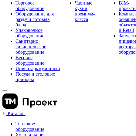
Торговое
Частные
BIM-
оборудование
кухни
проекти
Оборудование для
премиум-
Компле
раздачи готовых
класса
оснаще
блюд
объекто
Упаковочное
и Retail
оборудование
Запчаст
Санитарно-
пищевог
гигиеническое
рестора
оборудование
оборудо
Весовое
оборудование
Инвентарь кухонный
Посуда и столовые
приборы
Каталог
Тепловое
оборудование
Холодильное