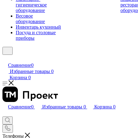
гигиеническое
рестора
оборудование
оборудо
Весовое
оборудование
Инвентарь кухонный
Посуда и столовые
приборы
Сравнение
0
Избранные товары
0
Корзина
0
Сравнение
0
Избранные товары
0
Корзина
0
Телефоны