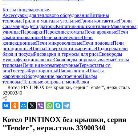
—
Котлы пищеварочные
Аксессуары для теплового оборудования
Витрины
тепловые
Грили и мангалы угольные
Грили контактные
Грили
Саламандра
Дегидраторы
Кипятильники
Коптильни
Макаронова
уличные
Пароварки
Пароконвектоматы
Печи дровяные
Печи
комбинированные
Печи конвейерные
Печи
конвекционные
Печи микроволновые
Печи подовые
Печи
ротационные
Плиты
Поверхности жарочные
Подогреватели
блюд и посуды
Рисоварки и термосы для риса
Сковороды
мультифункциональные
Сковороды опрокидываемые
Столы
тепловые
Печи низкотемпературные
Термостаты су-
вид
Тостеры
Фритюрницы
Шашлычницы
Шкафы
жарочные
Оборудование расстоечное
Шкафы
тепловые
Тепловые острова и моноблоки
—
Котел PINTINOX без крышки, серия "Tender", нерж.сталь
33900340
Котел PINTINOX без крышки, серия
"Tender", нерж.сталь 33900340