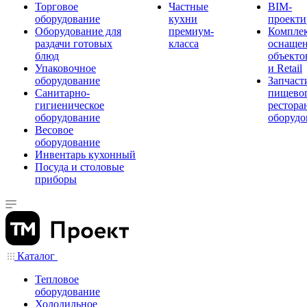
Торговое
Частные
BIM-
оборудование
кухни
проекти
Оборудование для
премиум-
Компле
раздачи готовых
класса
оснаще
блюд
объекто
Упаковочное
и Retail
оборудование
Запчаст
Санитарно-
пищевог
гигиеническое
рестора
оборудование
оборудо
Весовое
оборудование
Инвентарь кухонный
Посуда и столовые
приборы
Каталог
Тепловое
оборудование
Холодильное