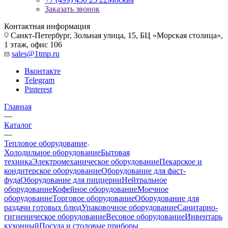
Заказать звонок
Контактная информация
Санкт-Петербург, Зольная улица, 15, БЦ «Морская столица»,
1 этаж, офис 106
sales@1tmp.ru
Вконтакте
Telegram
Pinterest
Главная
—
Каталог
—
Тепловое оборудование
Холодильное оборудование
Бытовая
техника
Электромеханическое оборудование
Пекарское и
кондитерское оборудование
Оборудование для фаст-
фуда
Оборудование для пиццерии
Нейтральное
оборудование
Кофейное оборудование
Моечное
оборудование
Торговое оборудование
Оборудование для
раздачи готовых блюд
Упаковочное оборудование
Санитарно-
гигиеническое оборудование
Весовое оборудование
Инвентарь
кухонный
Посуда и столовые приборы