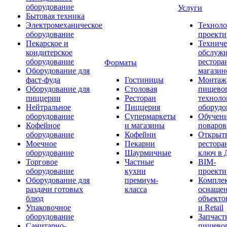
оборудование
Услуги
Бытовая техника
Электромеханическое
Техноло
оборудование
проекти
Пекарское и
Техниче
кондитерское
обслуж
оборудование
рестора
Форматы
Оборудование для
магазин
фаст-фуда
Гостиницы
Монтаж
Оборудование для
Столовая
пищево
пиццерии
Ресторан
техноло
Нейтральное
Пиццерия
оборудо
оборудование
Супермаркеты
Обучени
Кофейное
и магазины
поваров
оборудование
Кофейни
Открыт
Моечное
Пекарни
рестора
оборудование
Шаурмичные
ключ в 
Торговое
Частные
BIM-
оборудование
кухни
проекти
Оборудование для
премиум-
Компле
раздачи готовых
класса
оснаще
блюд
объекто
Упаковочное
и Retail
оборудование
Запчаст
Санитарно-
пищевог