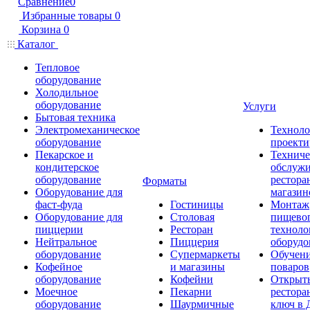
Сравнение
0
Избранные товары
0
Корзина
0
Каталог
Тепловое
оборудование
Холодильное
оборудование
Услуги
Бытовая техника
Электромеханическое
Техноло
оборудование
проекти
Пекарское и
Техниче
кондитерское
обслуж
оборудование
рестора
Форматы
Оборудование для
магазин
фаст-фуда
Гостиницы
Монтаж
Оборудование для
Столовая
пищево
пиццерии
Ресторан
техноло
Нейтральное
Пиццерия
оборудо
оборудование
Супермаркеты
Обучени
Кофейное
и магазины
поваров
оборудование
Кофейни
Открыт
Моечное
Пекарни
рестора
оборудование
Шаурмичные
ключ в 