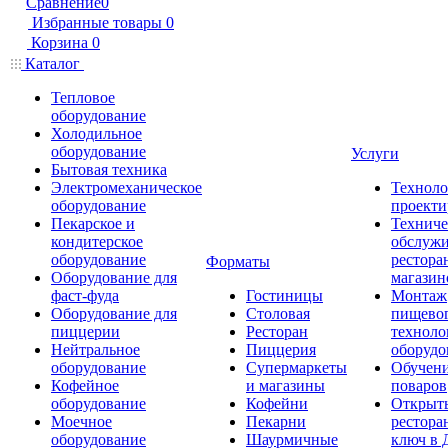
Сравнение
0
Избранные товары
0
Корзина
0
Каталог
Тепловое
оборудование
Холодильное
оборудование
Услуги
Бытовая техника
Электромеханическое
Техноло
оборудование
проекти
Пекарское и
Техниче
кондитерское
обслуж
оборудование
рестора
Форматы
Оборудование для
магазин
фаст-фуда
Гостиницы
Монтаж
Оборудование для
Столовая
пищево
пиццерии
Ресторан
техноло
Нейтральное
Пиццерия
оборудо
оборудование
Супермаркеты
Обучени
Кофейное
и магазины
поваров
оборудование
Кофейни
Открыт
Моечное
Пекарни
рестора
оборудование
Шаурмичные
ключ в 