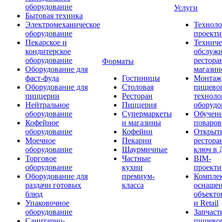
оборудование
Услуги
Бытовая техника
Электромеханическое
Техноло
оборудование
проекти
Пекарское и
Техниче
кондитерское
обслуж
оборудование
рестора
Форматы
Оборудование для
магазин
фаст-фуда
Гостиницы
Монтаж
Оборудование для
Столовая
пищево
пиццерии
Ресторан
техноло
Нейтральное
Пиццерия
оборудо
оборудование
Супермаркеты
Обучени
Кофейное
и магазины
поваров
оборудование
Кофейни
Открыт
Моечное
Пекарни
рестора
оборудование
Шаурмичные
ключ в 
Торговое
Частные
BIM-
оборудование
кухни
проекти
Оборудование для
премиум-
Компле
раздачи готовых
класса
оснаще
блюд
объекто
Упаковочное
и Retail
оборудование
Запчаст
Санитарно-
пищевог