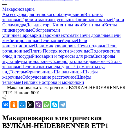
—
Макароноварки
Аксессуары для теплового оборудования
Витрины
тепловые
Грили и мангалы угольные
Грили контактные
Грили
Саламандра
Дегидраторы
Кипятильники
Коптильни
Котлы
пищеварочные
Обогреватели
уличные
Пароварки
Пароконвектоматы
Печи дровяные
Печи
комбинированные
Печи конвейерные
Печи
конвекционные
Печи микроволновые
Печи подовые
Печи
ротационные
Плиты
Поверхности жарочные
Подогреватели
блюд и посуды
Рисоварки и термосы для риса
Сковороды
мультифункциональные
Сковороды опрокидываемые
Столы
тепловые
Печи низкотемпературные
Термостаты су-
вид
Тостеры
Фритюрницы
Шашлычницы
Шкафы
жарочные
Оборудование расстоечное
Шкафы
тепловые
Тепловые острова и моноблоки
—
Макароноварка электрическая ВУЛКАН-HEIDEBRENNER
ETP1 Наполи 6001
Макароноварка электрическая
ВУЛКАН-HEIDEBRENNER ETP1