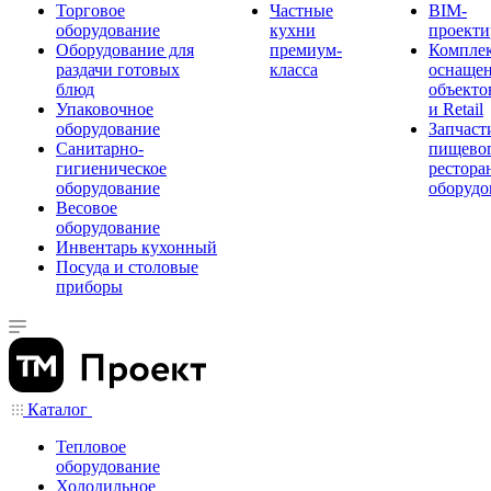
Торговое
Частные
BIM-
оборудование
кухни
проекти
Оборудование для
премиум-
Компле
раздачи готовых
класса
оснаще
блюд
объекто
Упаковочное
и Retail
оборудование
Запчаст
Санитарно-
пищевог
гигиеническое
рестора
оборудование
оборудо
Весовое
оборудование
Инвентарь кухонный
Посуда и столовые
приборы
Каталог
Тепловое
оборудование
Холодильное