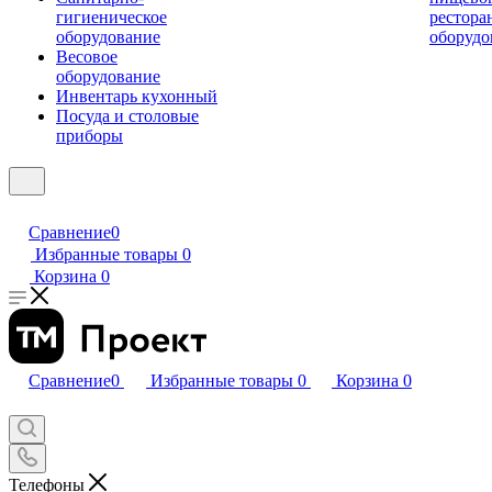
гигиеническое
рестора
оборудование
оборудо
Весовое
оборудование
Инвентарь кухонный
Посуда и столовые
приборы
Сравнение
0
Избранные товары
0
Корзина
0
Сравнение
0
Избранные товары
0
Корзина
0
Телефоны