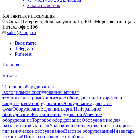
Заказать звонок
Контактная информация
Санкт-Петербург, Зольная улица, 15, БЦ «Морская столица»,
1 этаж, офис 106
sales@1tmp.ru
Вконтакте
Telegram
Pinterest
Главная
—
Каталог
—
Тепловое оборудование
Холодильное оборудование
Бытовая
техника
Электромеханическое оборудование
Пекарское и
кондитерское оборудование
Оборудование для фаст-
фуда
Оборудование для пиццерии
Нейтральное
оборудование
Кофейное оборудование
Моечное
оборудование
Торговое оборудование
Оборудование для
раздачи готовых блюд
Упаковочное оборудование
Санитарно-
гигиеническое оборудование
Весовое оборудование
Инвентарь
кухонный
Посуда и столовые приборы