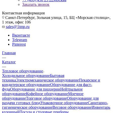
Заказать звонок
Контактная информация
Санкт-Петербург, Зольная улица, 15, БЦ «Морская столица»,
1 этаж, офис 106
sales@1tmp.ru
Вконтакте
Telegram
Pinterest
Главная
—
Каталог
—
Тепловое оборудование
Холодильное оборудование
Бытовая
техника
Электромеханическое оборудование
Пекарское и
кондитерское оборудование
Оборудование для фаст-
фуда
Оборудование для пиццерии
Нейтральное
оборудование
Кофейное оборудование
Моечное
оборудование
Торговое оборудование
Оборудование для
раздачи готовых блюд
Упаковочное оборудование
Санитарно-
гигиеническое оборудование
Весовое оборудование
Инвентарь
кухонный
Посуда и столовые приборы