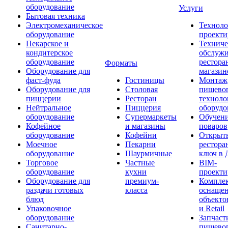
оборудование
Услуги
Бытовая техника
Электромеханическое
Техноло
оборудование
проекти
Пекарское и
Техниче
кондитерское
обслуж
оборудование
рестора
Форматы
Оборудование для
магазин
фаст-фуда
Гостиницы
Монтаж
Оборудование для
Столовая
пищево
пиццерии
Ресторан
техноло
Нейтральное
Пиццерия
оборудо
оборудование
Супермаркеты
Обучени
Кофейное
и магазины
поваров
оборудование
Кофейни
Открыт
Моечное
Пекарни
рестора
оборудование
Шаурмичные
ключ в 
Торговое
Частные
BIM-
оборудование
кухни
проекти
Оборудование для
премиум-
Компле
раздачи готовых
класса
оснаще
блюд
объекто
Упаковочное
и Retail
оборудование
Запчаст
Санитарно-
пищевог