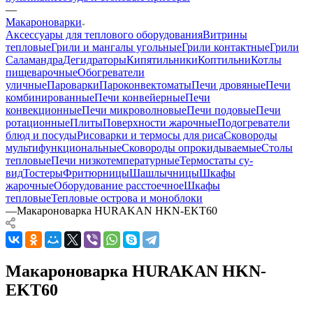
—
Макароноварки
Аксессуары для теплового оборудования
Витрины
тепловые
Грили и мангалы угольные
Грили контактные
Грили
Саламандра
Дегидраторы
Кипятильники
Коптильни
Котлы
пищеварочные
Обогреватели
уличные
Пароварки
Пароконвектоматы
Печи дровяные
Печи
комбинированные
Печи конвейерные
Печи
конвекционные
Печи микроволновые
Печи подовые
Печи
ротационные
Плиты
Поверхности жарочные
Подогреватели
блюд и посуды
Рисоварки и термосы для риса
Сковороды
мультифункциональные
Сковороды опрокидываемые
Столы
тепловые
Печи низкотемпературные
Термостаты су-
вид
Тостеры
Фритюрницы
Шашлычницы
Шкафы
жарочные
Оборудование расстоечное
Шкафы
тепловые
Тепловые острова и моноблоки
—
Макароноварка HURAKAN HKN-EKT60
Макароноварка HURAKAN HKN-
EKT60