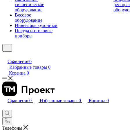
гигиеническое
рестора
оборудование
оборудо
Весовое
оборудование
Инвентарь кухонный
Посуда и столовые
приборы
Сравнение
0
Избранные товары
0
Корзина
0
Сравнение
0
Избранные товары
0
Корзина
0
Телефоны