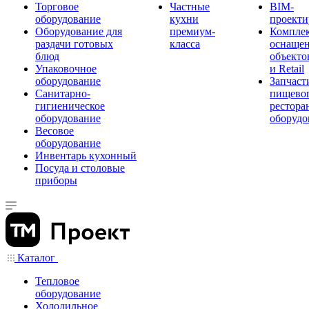
Торговое
Частные
BIM-
оборудование
кухни
проекти
Оборудование для
премиум-
Компле
раздачи готовых
класса
оснаще
блюд
объекто
Упаковочное
и Retail
оборудование
Запчаст
Санитарно-
пищевог
гигиеническое
рестора
оборудование
оборудо
Весовое
оборудование
Инвентарь кухонный
Посуда и столовые
приборы
Каталог
Тепловое
оборудование
Холодильное