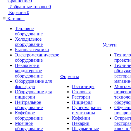
Сравнение
0
Избранные товары
0
Корзина
0
Каталог
Тепловое
оборудование
Холодильное
оборудование
Услуги
Бытовая техника
Электромеханическое
Техноло
оборудование
проекти
Пекарское и
Техниче
кондитерское
обслуж
оборудование
рестора
Форматы
Оборудование для
магазин
фаст-фуда
Гостиницы
Монтаж
Оборудование для
Столовая
пищево
пиццерии
Ресторан
техноло
Нейтральное
Пиццерия
оборудо
оборудование
Супермаркеты
Обучени
Кофейное
и магазины
поваров
оборудование
Кофейни
Открыт
Моечное
Пекарни
рестора
оборудование
Шаурмичные
ключ в 