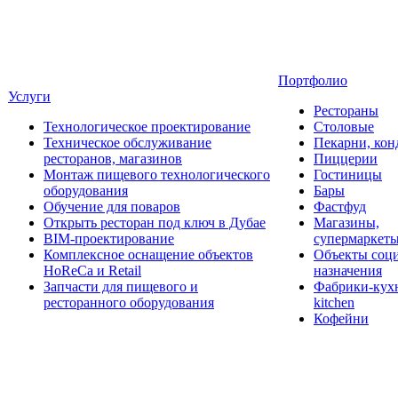
Портфолио
Услуги
Рестораны
Технологическое проектирование
Столовые
Техническое обслуживание
Пекарни, кон
ресторанов, магазинов
Пиццерии
Монтаж пищевого технологического
Гостиницы
оборудования
Бары
Обучение для поваров
Фастфуд
Открыть ресторан под ключ в Дубае
Магазины,
BIM-проектирование
супермаркет
Комплексное оснащение объектов
Объекты соц
HoReCa и Retail
назначения
Запчасти для пищевого и
Фабрики-кухн
ресторанного оборудования
kitchen
Кофейни