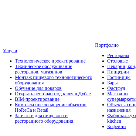
Портфолио
Услуги
Рестораны
Технологическое проектирование
Столовые
Техническое обслуживание
Пекарни, кон
ресторанов, магазинов
Пиццерии
Монтаж пищевого технологического
Гостиницы
оборудования
Бары
Обучение для поваров
Фастфуд
Открыть ресторан под ключ в Дубае
Магазины,
BIM-проектирование
супермаркет
Комплексное оснащение объектов
Объекты соц
HoReCa и Retail
назначения
Запчасти для пищевого и
Фабрики-кухн
ресторанного оборудования
kitchen
Кофейни