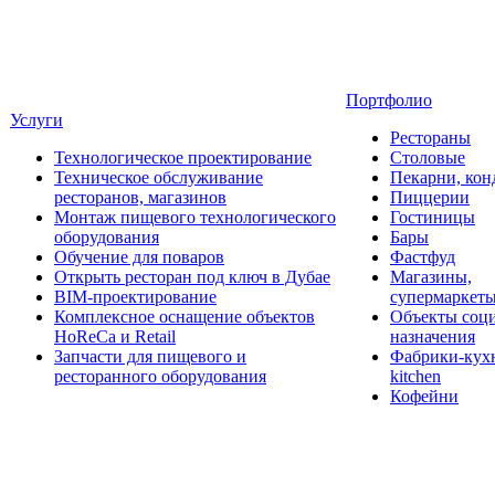
Портфолио
Услуги
Рестораны
Технологическое проектирование
Столовые
Техническое обслуживание
Пекарни, кон
ресторанов, магазинов
Пиццерии
Монтаж пищевого технологического
Гостиницы
оборудования
Бары
Обучение для поваров
Фастфуд
Открыть ресторан под ключ в Дубае
Магазины,
BIM-проектирование
супермаркет
Комплексное оснащение объектов
Объекты соц
HoReCa и Retail
назначения
Запчасти для пищевого и
Фабрики-кухн
ресторанного оборудования
kitchen
Кофейни