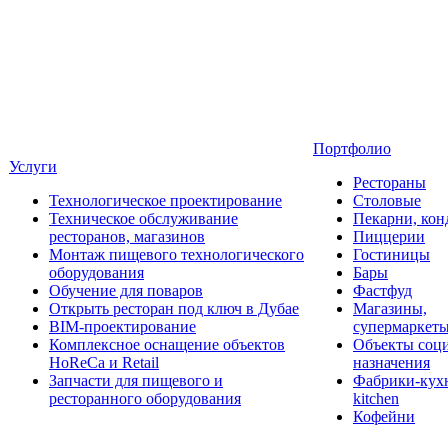
Портфолио
Услуги
Рестораны
Технологическое проектирование
Столовые
Техническое обслуживание
Пекарни, кон
ресторанов, магазинов
Пиццерии
Монтаж пищевого технологического
Гостиницы
оборудования
Бары
Обучение для поваров
Фастфуд
Открыть ресторан под ключ в Дубае
Магазины,
BIM-проектирование
супермаркет
Комплексное оснащение объектов
Объекты соц
HoReCa и Retail
назначения
Запчасти для пищевого и
Фабрики-кухн
ресторанного оборудования
kitchen
Кофейни