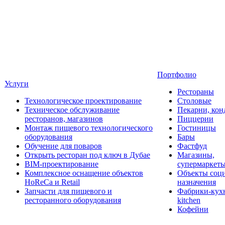
Портфолио
Услуги
Рестораны
Технологическое проектирование
Столовые
Техническое обслуживание
Пекарни, кон
ресторанов, магазинов
Пиццерии
Монтаж пищевого технологического
Гостиницы
оборудования
Бары
Обучение для поваров
Фастфуд
Открыть ресторан под ключ в Дубае
Магазины,
BIM-проектирование
супермаркет
Комплексное оснащение объектов
Объекты соц
HoReCa и Retail
назначения
Запчасти для пищевого и
Фабрики-кухн
ресторанного оборудования
kitchen
Кофейни