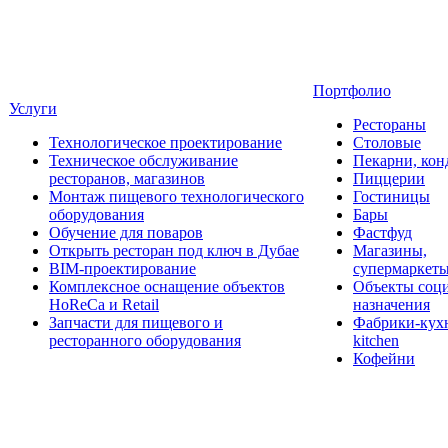
Портфолио
Услуги
Рестораны
Технологическое проектирование
Столовые
Техническое обслуживание
Пекарни, кон
ресторанов, магазинов
Пиццерии
Монтаж пищевого технологического
Гостиницы
оборудования
Бары
Обучение для поваров
Фастфуд
Открыть ресторан под ключ в Дубае
Магазины,
BIM-проектирование
супермаркет
Комплексное оснащение объектов
Объекты соц
HoReCa и Retail
назначения
Запчасти для пищевого и
Фабрики-кухн
ресторанного оборудования
kitchen
Кофейни