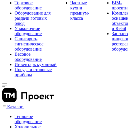
Торговое
Частные
BIM-
оборудование
кухни
проекти
Оборудование для
премиум-
Компле
раздачи готовых
класса
оснаще
блюд
объекто
Упаковочное
и Retail
оборудование
Запчаст
Санитарно-
пищевог
гигиеническое
рестора
оборудование
оборудо
Весовое
оборудование
Инвентарь кухонный
Посуда и столовые
приборы
Каталог
Тепловое
оборудование
Холодильное