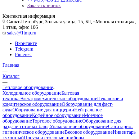
Заказать звонок
Контактная информация
Санкт-Петербург, Зольная улица, 15, БЦ «Морская столица»,
1 этаж, офис 106
sales@1tmp.ru
Вконтакте
Telegram
Pinterest
Главная
—
Каталог
—
Тепловое оборудование
Холодильное оборудование
Бытовая
техника
Электромеханическое оборудование
Пекарское и
кондитерское оборудование
Оборудование для фаст-
фуда
Оборудование для пиццерии
Нейтральное
оборудование
Кофейное оборудование
Моечное
оборудование
Торговое оборудование
Оборудование для
раздачи готовых блюд
Упаковочное оборудование
Санитарно-
гигиеническое оборудование
Весовое оборудование
Инвентарь
кухонный
Посуда и столовые приборы