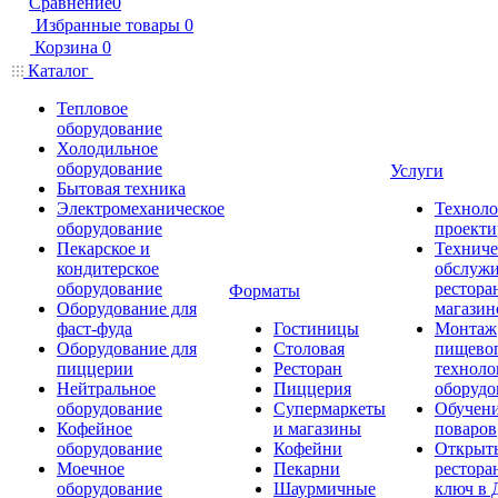
Сравнение
0
Избранные товары
0
Корзина
0
Каталог
Тепловое
оборудование
Холодильное
оборудование
Услуги
Бытовая техника
Электромеханическое
Техноло
оборудование
проекти
Пекарское и
Техниче
кондитерское
обслуж
оборудование
рестора
Форматы
Оборудование для
магазин
фаст-фуда
Гостиницы
Монтаж
Оборудование для
Столовая
пищево
пиццерии
Ресторан
техноло
Нейтральное
Пиццерия
оборудо
оборудование
Супермаркеты
Обучени
Кофейное
и магазины
поваров
оборудование
Кофейни
Открыт
Моечное
Пекарни
рестора
оборудование
Шаурмичные
ключ в 