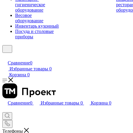
гигиеническое
рестора
оборудование
оборудо
Весовое
оборудование
Инвентарь кухонный
Посуда и столовые
приборы
Сравнение
0
Избранные товары
0
Корзина
0
Сравнение
0
Избранные товары
0
Корзина
0
Телефоны