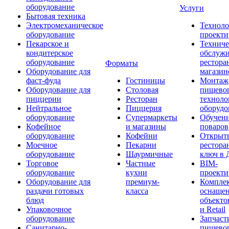
оборудование
Услуги
Бытовая техника
Электромеханическое
Техноло
оборудование
проекти
Пекарское и
Техниче
кондитерское
обслуж
оборудование
рестора
Форматы
Оборудование для
магазин
фаст-фуда
Гостиницы
Монтаж
Оборудование для
Столовая
пищево
пиццерии
Ресторан
техноло
Нейтральное
Пиццерия
оборудо
оборудование
Супермаркеты
Обучени
Кофейное
и магазины
поваров
оборудование
Кофейни
Открыт
Моечное
Пекарни
рестора
оборудование
Шаурмичные
ключ в 
Торговое
Частные
BIM-
оборудование
кухни
проекти
Оборудование для
премиум-
Компле
раздачи готовых
класса
оснаще
блюд
объекто
Упаковочное
и Retail
оборудование
Запчаст
Санитарно-
пищевог