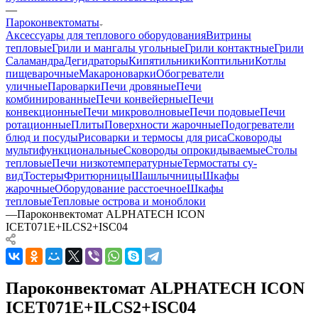
—
Пароконвектоматы
Аксессуары для теплового оборудования
Витрины
тепловые
Грили и мангалы угольные
Грили контактные
Грили
Саламандра
Дегидраторы
Кипятильники
Коптильни
Котлы
пищеварочные
Макароноварки
Обогреватели
уличные
Пароварки
Печи дровяные
Печи
комбинированные
Печи конвейерные
Печи
конвекционные
Печи микроволновые
Печи подовые
Печи
ротационные
Плиты
Поверхности жарочные
Подогреватели
блюд и посуды
Рисоварки и термосы для риса
Сковороды
мультифункциональные
Сковороды опрокидываемые
Столы
тепловые
Печи низкотемпературные
Термостаты су-
вид
Тостеры
Фритюрницы
Шашлычницы
Шкафы
жарочные
Оборудование расстоечное
Шкафы
тепловые
Тепловые острова и моноблоки
—
Пароконвектомат ALPHATECH ICON
ICET071E+ILCS2+ISC04
Пароконвектомат ALPHATECH ICON
ICET071E+ILCS2+ISC04