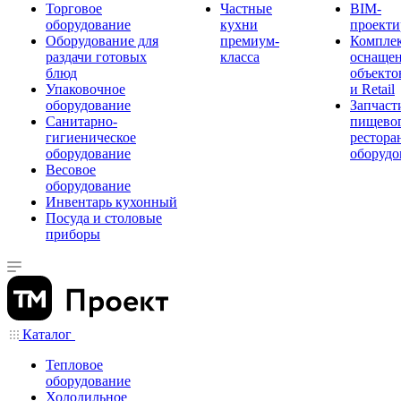
Торговое
Частные
BIM-
оборудование
кухни
проекти
Оборудование для
премиум-
Компле
раздачи готовых
класса
оснаще
блюд
объекто
Упаковочное
и Retail
оборудование
Запчаст
Санитарно-
пищевог
гигиеническое
рестора
оборудование
оборудо
Весовое
оборудование
Инвентарь кухонный
Посуда и столовые
приборы
Каталог
Тепловое
оборудование
Холодильное