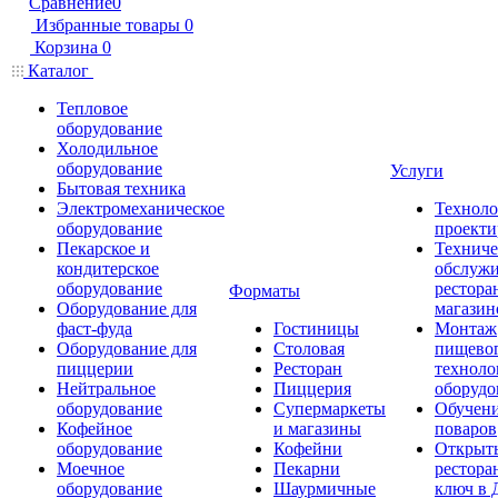
Сравнение
0
Избранные товары
0
Корзина
0
Каталог
Тепловое
оборудование
Холодильное
оборудование
Услуги
Бытовая техника
Электромеханическое
Техноло
оборудование
проекти
Пекарское и
Техниче
кондитерское
обслуж
оборудование
рестора
Форматы
Оборудование для
магазин
фаст-фуда
Гостиницы
Монтаж
Оборудование для
Столовая
пищево
пиццерии
Ресторан
техноло
Нейтральное
Пиццерия
оборудо
оборудование
Супермаркеты
Обучени
Кофейное
и магазины
поваров
оборудование
Кофейни
Открыт
Моечное
Пекарни
рестора
оборудование
Шаурмичные
ключ в 