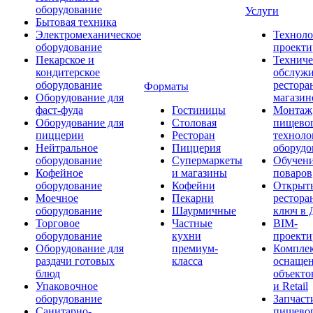
оборудование
Услуги
Бытовая техника
Электромеханическое
Техноло
оборудование
проекти
Пекарское и
Техниче
кондитерское
обслуж
оборудование
рестора
Форматы
Оборудование для
магазин
фаст-фуда
Гостиницы
Монтаж
Оборудование для
Столовая
пищево
пиццерии
Ресторан
техноло
Нейтральное
Пиццерия
оборудо
оборудование
Супермаркеты
Обучени
Кофейное
и магазины
поваров
оборудование
Кофейни
Открыт
Моечное
Пекарни
рестора
оборудование
Шаурмичные
ключ в 
Торговое
Частные
BIM-
оборудование
кухни
проекти
Оборудование для
премиум-
Компле
раздачи готовых
класса
оснаще
блюд
объекто
Упаковочное
и Retail
оборудование
Запчаст
Санитарно-
пищевог