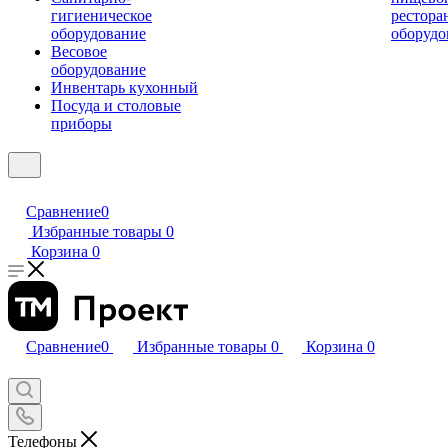
гигиеническое
рестора
оборудование
оборудо
Весовое
оборудование
Инвентарь кухонный
Посуда и столовые
приборы
Сравнение
0
Избранные товары
0
Корзина
0
Сравнение
0
Избранные товары
0
Корзина
0
Телефоны