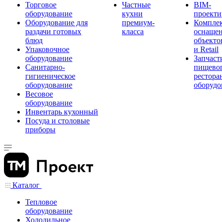
Торговое
Частные
BIM-
оборудование
кухни
проекти
Оборудование для
премиум-
Компле
раздачи готовых
класса
оснаще
блюд
объекто
Упаковочное
и Retail
оборудование
Запчаст
Санитарно-
пищевог
гигиеническое
рестора
оборудование
оборудо
Весовое
оборудование
Инвентарь кухонный
Посуда и столовые
приборы
Каталог
Тепловое
оборудование
Холодильное