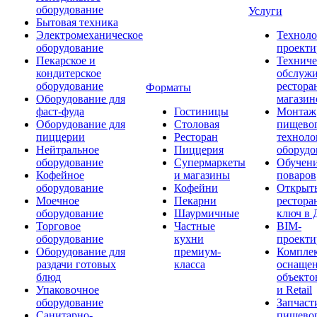
оборудование
Услуги
Бытовая техника
Электромеханическое
Техноло
оборудование
проекти
Пекарское и
Техниче
кондитерское
обслуж
оборудование
рестора
Форматы
Оборудование для
магазин
фаст-фуда
Гостиницы
Монтаж
Оборудование для
Столовая
пищево
пиццерии
Ресторан
техноло
Нейтральное
Пиццерия
оборудо
оборудование
Супермаркеты
Обучени
Кофейное
и магазины
поваров
оборудование
Кофейни
Открыт
Моечное
Пекарни
рестора
оборудование
Шаурмичные
ключ в 
Торговое
Частные
BIM-
оборудование
кухни
проекти
Оборудование для
премиум-
Компле
раздачи готовых
класса
оснаще
блюд
объекто
Упаковочное
и Retail
оборудование
Запчаст
Санитарно-
пищевог