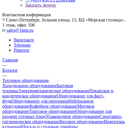
Заказать звонок
Контактная информация
Санкт-Петербург, Зольная улица, 15, БЦ «Морская столица»,
1 этаж, офис 106
sales@1tmp.ru
Вконтакте
Telegram
Pinterest
Главная
—
Каталог
—
Тепловое оборудование
Холодильное оборудование
Бытовая
техника
Электромеханическое оборудование
Пекарское и
кондитерское оборудование
Оборудование для фаст-
фуда
Оборудование для пиццерии
Нейтральное
оборудование
Кофейное оборудование
Моечное
оборудование
Торговое оборудование
Оборудование для
раздачи готовых блюд
Упаковочное оборудование
Санитарно-
гигиеническое оборудование
Весовое оборудование
Инвентарь
кухонный
Посуда и столовые приборы