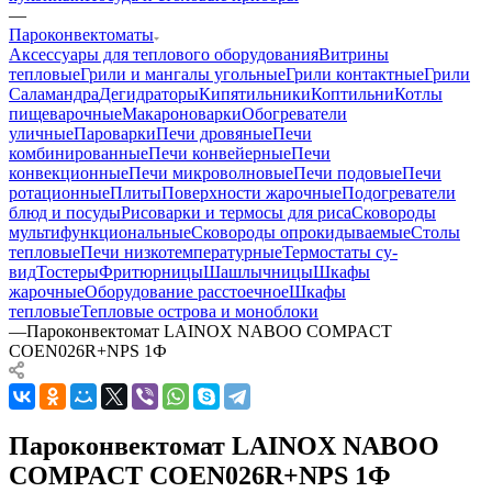
—
Пароконвектоматы
Аксессуары для теплового оборудования
Витрины
тепловые
Грили и мангалы угольные
Грили контактные
Грили
Саламандра
Дегидраторы
Кипятильники
Коптильни
Котлы
пищеварочные
Макароноварки
Обогреватели
уличные
Пароварки
Печи дровяные
Печи
комбинированные
Печи конвейерные
Печи
конвекционные
Печи микроволновые
Печи подовые
Печи
ротационные
Плиты
Поверхности жарочные
Подогреватели
блюд и посуды
Рисоварки и термосы для риса
Сковороды
мультифункциональные
Сковороды опрокидываемые
Столы
тепловые
Печи низкотемпературные
Термостаты су-
вид
Тостеры
Фритюрницы
Шашлычницы
Шкафы
жарочные
Оборудование расстоечное
Шкафы
тепловые
Тепловые острова и моноблоки
—
Пароконвектомат LAINOX NABOO COMPACT
COEN026R+NPS 1Ф
Пароконвектомат LAINOX NABOO
COMPACT COEN026R+NPS 1Ф