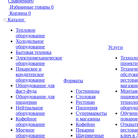
Сравнение
0
Избранные товары
0
Корзина
0
Каталог
Тепловое
оборудование
Холодильное
оборудование
Услуги
Бытовая техника
Электромеханическое
Техноло
оборудование
проекти
Пекарское и
Техниче
кондитерское
обслуж
оборудование
рестора
Форматы
Оборудование для
магазин
фаст-фуда
Гостиницы
Монтаж
Оборудование для
Столовая
пищево
пиццерии
Ресторан
техноло
Нейтральное
Пиццерия
оборудо
оборудование
Супермаркеты
Обучени
Кофейное
и магазины
поваров
оборудование
Кофейни
Открыт
Моечное
Пекарни
рестора
оборудование
Шаурмичные
ключ в 