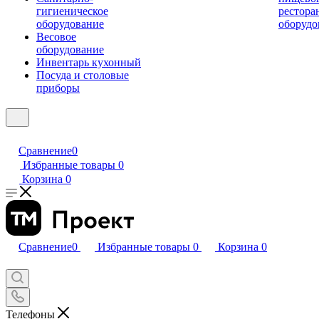
гигиеническое
рестора
оборудование
оборудо
Весовое
оборудование
Инвентарь кухонный
Посуда и столовые
приборы
Сравнение
0
Избранные товары
0
Корзина
0
Сравнение
0
Избранные товары
0
Корзина
0
Телефоны