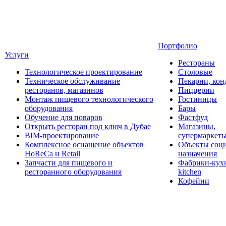
Портфолио
Услуги
Рестораны
Технологическое проектирование
Столовые
Техническое обслуживание
Пекарни, кон
ресторанов, магазинов
Пиццерии
Монтаж пищевого технологического
Гостиницы
оборудования
Бары
Обучение для поваров
Фастфуд
Открыть ресторан под ключ в Дубае
Магазины,
BIM-проектирование
супермаркет
Комплексное оснащение объектов
Объекты соц
HoReCa и Retail
назначения
Запчасти для пищевого и
Фабрики-кухн
ресторанного оборудования
kitchen
Кофейни