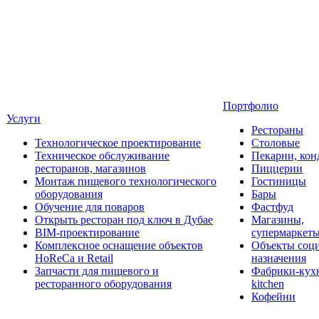
Портфолио
Услуги
Рестораны
Технологическое проектирование
Столовые
Техническое обслуживание
Пекарни, кон
ресторанов, магазинов
Пиццерии
Монтаж пищевого технологического
Гостиницы
оборудования
Бары
Обучение для поваров
Фастфуд
Открыть ресторан под ключ в Дубае
Магазины,
BIM-проектирование
супермаркет
Комплексное оснащение объектов
Объекты соц
HoReCa и Retail
назначения
Запчасти для пищевого и
Фабрики-кухн
ресторанного оборудования
kitchen
Кофейни