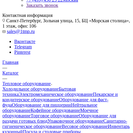
Заказать звонок
Контактная информация
Санкт-Петербург, Зольная улица, 15, БЦ «Морская столица»,
1 этаж, офис 106
sales@1tmp.ru
Вконтакте
Telegram
Pinterest
Главная
—
Каталог
—
Тепловое оборудование
Холодильное оборудование
Бытовая
техника
Электромеханическое оборудование
Пекарское и
кондитерское оборудование
Оборудование для фаст-
фуда
Оборудование для пиццерии
Нейтральное
оборудование
Кофейное оборудование
Моечное
оборудование
Торговое оборудование
Оборудование для
раздачи готовых блюд
Упаковочное оборудование
Санитарно-
гигиеническое оборудование
Весовое оборудование
Инвентарь
кухонный
Посуда и столовые приборы