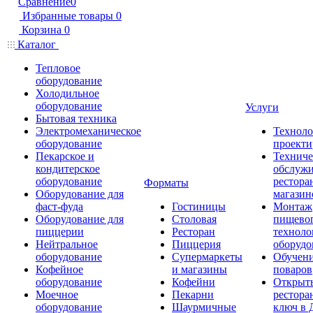
Сравнение
0
Избранные товары
0
Корзина
0
Каталог
Тепловое
оборудование
Холодильное
оборудование
Услуги
Бытовая техника
Электромеханическое
Техноло
оборудование
проекти
Пекарское и
Техниче
кондитерское
обслуж
оборудование
рестора
Форматы
Оборудование для
магазин
фаст-фуда
Гостиницы
Монтаж
Оборудование для
Столовая
пищево
пиццерии
Ресторан
техноло
Нейтральное
Пиццерия
оборудо
оборудование
Супермаркеты
Обучени
Кофейное
и магазины
поваров
оборудование
Кофейни
Открыт
Моечное
Пекарни
рестора
оборудование
Шаурмичные
ключ в 