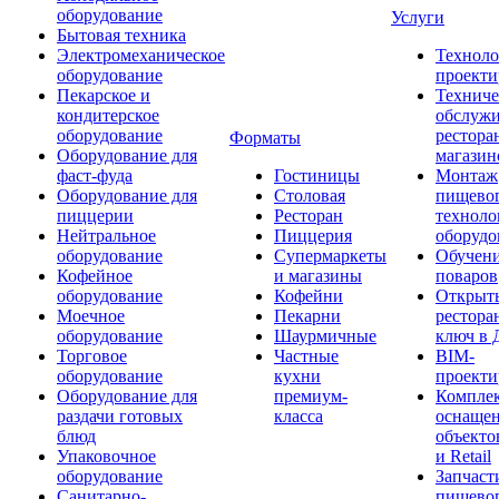
оборудование
Услуги
Бытовая техника
Электромеханическое
Техноло
оборудование
проекти
Пекарское и
Техниче
кондитерское
обслуж
оборудование
рестора
Форматы
Оборудование для
магазин
фаст-фуда
Гостиницы
Монтаж
Оборудование для
Столовая
пищево
пиццерии
Ресторан
техноло
Нейтральное
Пиццерия
оборудо
оборудование
Супермаркеты
Обучени
Кофейное
и магазины
поваров
оборудование
Кофейни
Открыт
Моечное
Пекарни
рестора
оборудование
Шаурмичные
ключ в 
Торговое
Частные
BIM-
оборудование
кухни
проекти
Оборудование для
премиум-
Компле
раздачи готовых
класса
оснаще
блюд
объекто
Упаковочное
и Retail
оборудование
Запчаст
Санитарно-
пищевог