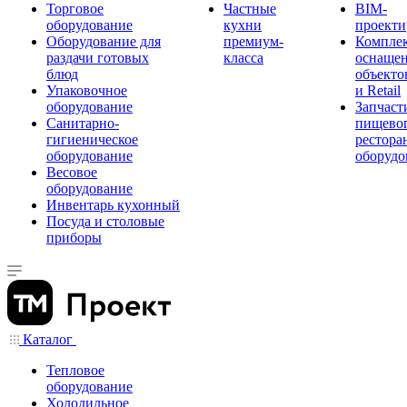
Торговое
Частные
BIM-
оборудование
кухни
проекти
Оборудование для
премиум-
Компле
раздачи готовых
класса
оснаще
блюд
объекто
Упаковочное
и Retail
оборудование
Запчаст
Санитарно-
пищевог
гигиеническое
рестора
оборудование
оборудо
Весовое
оборудование
Инвентарь кухонный
Посуда и столовые
приборы
Каталог
Тепловое
оборудование
Холодильное