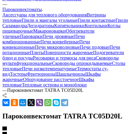
—
Пароконвектоматы
Аксессуары для теплового оборудования
Витрины
тепловые
Грили и мангалы угольные
Грили контактные
Грили
Саламандра
Дегидраторы
Кипятильники
Коптильни
Котлы
пищеварочные
Макароноварки
Обогреватели
уличные
Пароварки
Печи дровяные
Печи
комбинированные
Печи конвейерные
Печи
конвекционные
Печи микроволновые
Печи подовые
Печи
ротационные
Плиты
Поверхности жарочные
Подогреватели
блюд и посуды
Рисоварки и термосы для риса
Сковороды
мультифункциональные
Сковороды опрокидываемые
Столы
тепловые
Печи низкотемпературные
Термостаты су-
вид
Тостеры
Фритюрницы
Шашлычницы
Шкафы
жарочные
Оборудование расстоечное
Шкафы
тепловые
Тепловые острова и моноблоки
—
Пароконвектомат TATRA TC05D20L
Пароконвектомат TATRA TC05D20L