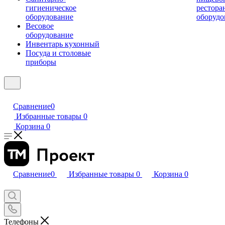
гигиеническое
рестора
оборудование
оборудо
Весовое
оборудование
Инвентарь кухонный
Посуда и столовые
приборы
Сравнение
0
Избранные товары
0
Корзина
0
Сравнение
0
Избранные товары
0
Корзина
0
Телефоны