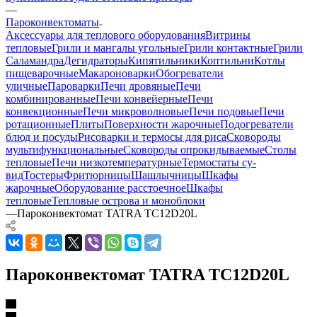
—
Пароконвектоматы
Аксессуары для теплового оборудования
Витрины
тепловые
Грили и мангалы угольные
Грили контактные
Грили
Саламандра
Дегидраторы
Кипятильники
Коптильни
Котлы
пищеварочные
Макароноварки
Обогреватели
уличные
Пароварки
Печи дровяные
Печи
комбинированные
Печи конвейерные
Печи
конвекционные
Печи микроволновые
Печи подовые
Печи
ротационные
Плиты
Поверхности жарочные
Подогреватели
блюд и посуды
Рисоварки и термосы для риса
Сковороды
мультифункциональные
Сковороды опрокидываемые
Столы
тепловые
Печи низкотемпературные
Термостаты су-
вид
Тостеры
Фритюрницы
Шашлычницы
Шкафы
жарочные
Оборудование расстоечное
Шкафы
тепловые
Тепловые острова и моноблоки
—
Пароконвектомат TATRA TC12D20L
Пароконвектомат TATRA TC12D20L