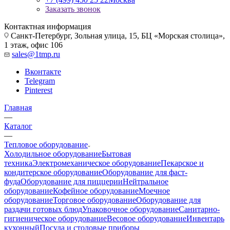
Заказать звонок
Контактная информация
Санкт-Петербург, Зольная улица, 15, БЦ «Морская столица»,
1 этаж, офис 106
sales@1tmp.ru
Вконтакте
Telegram
Pinterest
Главная
—
Каталог
—
Тепловое оборудование
Холодильное оборудование
Бытовая
техника
Электромеханическое оборудование
Пекарское и
кондитерское оборудование
Оборудование для фаст-
фуда
Оборудование для пиццерии
Нейтральное
оборудование
Кофейное оборудование
Моечное
оборудование
Торговое оборудование
Оборудование для
раздачи готовых блюд
Упаковочное оборудование
Санитарно-
гигиеническое оборудование
Весовое оборудование
Инвентарь
кухонный
Посуда и столовые приборы