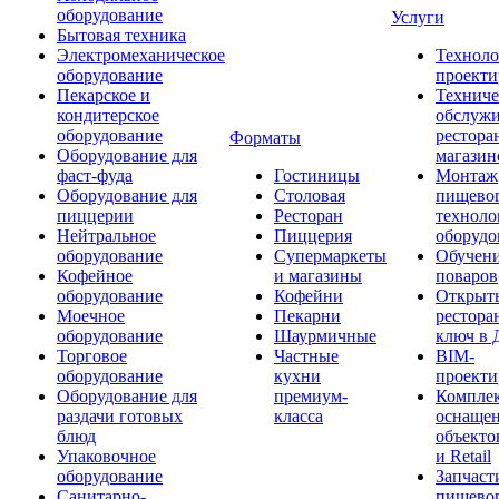
оборудование
Услуги
Бытовая техника
Электромеханическое
Техноло
оборудование
проекти
Пекарское и
Техниче
кондитерское
обслуж
оборудование
рестора
Форматы
Оборудование для
магазин
фаст-фуда
Гостиницы
Монтаж
Оборудование для
Столовая
пищево
пиццерии
Ресторан
техноло
Нейтральное
Пиццерия
оборудо
оборудование
Супермаркеты
Обучени
Кофейное
и магазины
поваров
оборудование
Кофейни
Открыт
Моечное
Пекарни
рестора
оборудование
Шаурмичные
ключ в 
Торговое
Частные
BIM-
оборудование
кухни
проекти
Оборудование для
премиум-
Компле
раздачи готовых
класса
оснаще
блюд
объекто
Упаковочное
и Retail
оборудование
Запчаст
Санитарно-
пищевог