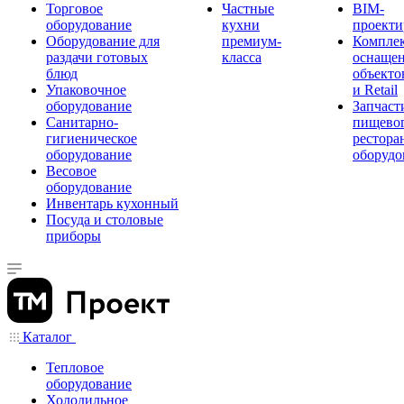
Торговое
Частные
BIM-
оборудование
кухни
проекти
Оборудование для
премиум-
Компле
раздачи готовых
класса
оснаще
блюд
объекто
Упаковочное
и Retail
оборудование
Запчаст
Санитарно-
пищевог
гигиеническое
рестора
оборудование
оборудо
Весовое
оборудование
Инвентарь кухонный
Посуда и столовые
приборы
Каталог
Тепловое
оборудование
Холодильное