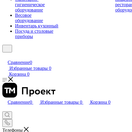
гигиеническое
рестора
оборудование
оборудо
Весовое
оборудование
Инвентарь кухонный
Посуда и столовые
приборы
Сравнение
0
Избранные товары
0
Корзина
0
Сравнение
0
Избранные товары
0
Корзина
0
Телефоны