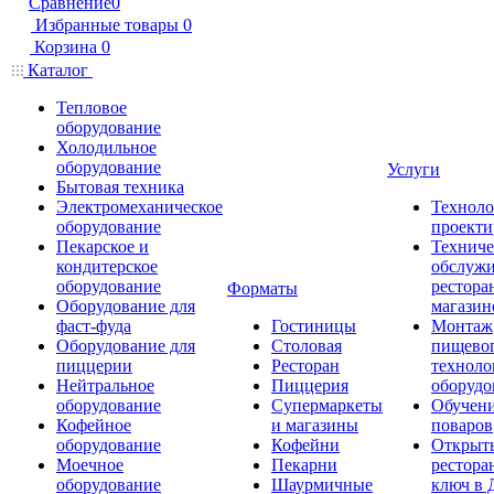
Сравнение
0
Избранные товары
0
Корзина
0
Каталог
Тепловое
оборудование
Холодильное
оборудование
Услуги
Бытовая техника
Электромеханическое
Техноло
оборудование
проекти
Пекарское и
Техниче
кондитерское
обслуж
оборудование
рестора
Форматы
Оборудование для
магазин
фаст-фуда
Гостиницы
Монтаж
Оборудование для
Столовая
пищево
пиццерии
Ресторан
техноло
Нейтральное
Пиццерия
оборудо
оборудование
Супермаркеты
Обучени
Кофейное
и магазины
поваров
оборудование
Кофейни
Открыт
Моечное
Пекарни
рестора
оборудование
Шаурмичные
ключ в 