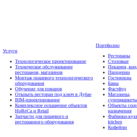
Портфолио
Услуги
Рестораны
Технологическое проектирование
Столовые
Техническое обслуживание
Пекарни, кон
ресторанов, магазинов
Пиццерии
Монтаж пищевого технологического
Гостиницы
оборудования
Бары
Обучение для поваров
Фастфуд
Открыть ресторан под ключ в Дубае
Магазины,
BIM-проектирование
супермаркет
Комплексное оснащение объектов
Объекты соц
HoReCa и Retail
назначения
Запчасти для пищевого и
Фабрики-кухн
ресторанного оборудования
kitchen
Кофейни