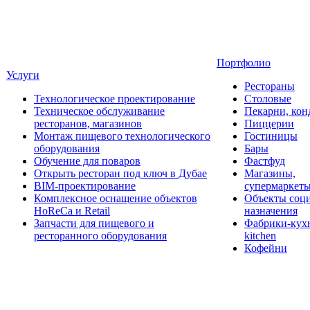
Портфолио
Услуги
Рестораны
Технологическое проектирование
Столовые
Техническое обслуживание
Пекарни, кон
ресторанов, магазинов
Пиццерии
Монтаж пищевого технологического
Гостиницы
оборудования
Бары
Обучение для поваров
Фастфуд
Открыть ресторан под ключ в Дубае
Магазины,
BIM-проектирование
супермаркет
Комплексное оснащение объектов
Объекты соц
HoReCa и Retail
назначения
Запчасти для пищевого и
Фабрики-кухн
ресторанного оборудования
kitchen
Кофейни