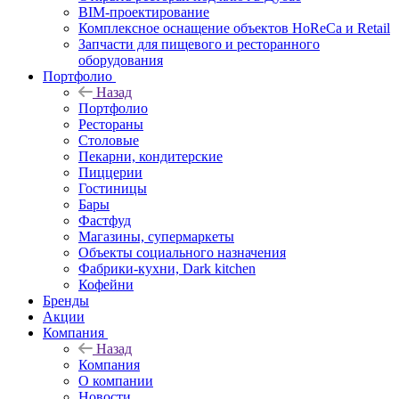
BIM-проектирование
Комплексное оснащение объектов HoReCa и Retail
Запчасти для пищевого и ресторанного
оборудования
Портфолио
Назад
Портфолио
Рестораны
Столовые
Пекарни, кондитерские
Пиццерии
Гостиницы
Бары
Фастфуд
Магазины, супермаркеты
Объекты социального назначения
Фабрики-кухни, Dark kitchen
Кофейни
Бренды
Акции
Компания
Назад
Компания
О компании
Новости