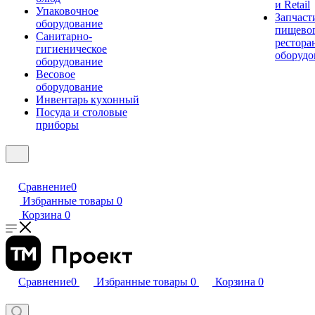
и Retail
Упаковочное
Запчаст
оборудование
пищевог
Санитарно-
рестора
гигиеническое
оборудо
оборудование
Весовое
оборудование
Инвентарь кухонный
Посуда и столовые
приборы
Сравнение
0
Избранные товары
0
Корзина
0
Сравнение
0
Избранные товары
0
Корзина
0