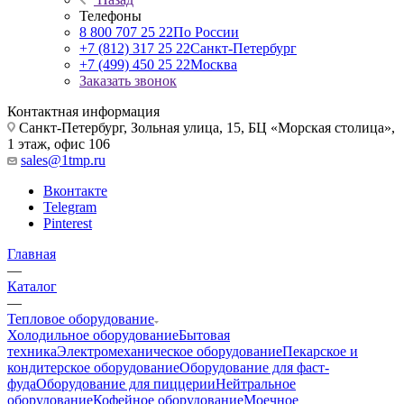
Телефоны
8 800 707 25 22
По России
+7 (812) 317 25 22
Санкт-Петербург
+7 (499) 450 25 22
Москва
Заказать звонок
Контактная информация
Санкт-Петербург, Зольная улица, 15, БЦ «Морская столица»,
1 этаж, офис 106
sales@1tmp.ru
Вконтакте
Telegram
Pinterest
Главная
—
Каталог
—
Тепловое оборудование
Холодильное оборудование
Бытовая
техника
Электромеханическое оборудование
Пекарское и
кондитерское оборудование
Оборудование для фаст-
фуда
Оборудование для пиццерии
Нейтральное
оборудование
Кофейное оборудование
Моечное