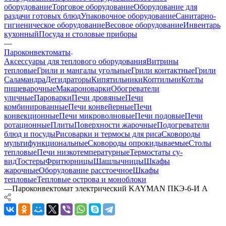
оборудование
Торговое оборудование
Оборудование для
раздачи готовых блюд
Упаковочное оборудование
Санитарно-
гигиеническое оборудование
Весовое оборудование
Инвентарь
кухонный
Посуда и столовые приборы
—
Пароконвектоматы
Аксессуары для теплового оборудования
Витрины
тепловые
Грили и мангалы угольные
Грили контактные
Грили
Саламандра
Дегидраторы
Кипятильники
Коптильни
Котлы
пищеварочные
Макароноварки
Обогреватели
уличные
Пароварки
Печи дровяные
Печи
комбинированные
Печи конвейерные
Печи
конвекционные
Печи микроволновые
Печи подовые
Печи
ротационные
Плиты
Поверхности жарочные
Подогреватели
блюд и посуды
Рисоварки и термосы для риса
Сковороды
мультифункциональные
Сковороды опрокидываемые
Столы
тепловые
Печи низкотемпературные
Термостаты су-
вид
Тостеры
Фритюрницы
Шашлычницы
Шкафы
жарочные
Оборудование расстоечное
Шкафы
тепловые
Тепловые острова и моноблоки
—
Пароконвектомат электрический KAYMAN ПКЭ-6-И А