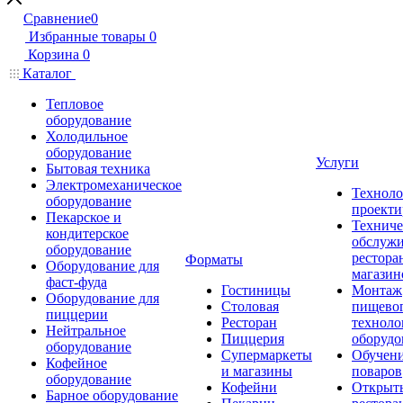
Сравнение
0
Избранные товары
0
Корзина
0
Каталог
Тепловое
оборудование
Холодильное
оборудование
Услуги
Бытовая техника
Электромеханическое
Техноло
оборудование
проекти
Пекарское и
Техниче
кондитерское
обслуж
оборудование
рестора
Форматы
Оборудование для
магазин
фаст-фуда
Гостиницы
Монтаж
Оборудование для
Столовая
пищево
пиццерии
Ресторан
техноло
Нейтральное
Пиццерия
оборудо
оборудование
Супермаркеты
Обучени
Кофейное
и магазины
поваров
оборудование
Кофейни
Открыт
Барное оборудование