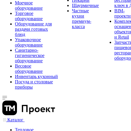
Пекарни
рестора
Моечное
Шаурмичные
ключ в 
оборудование
Частные
BIM-
Торговое
кухни
проекти
оборудование
премиум-
Компле
Оборудование для
класса
оснаще
раздачи готовых
объекто
блюд
и Retail
Упаковочное
Запчаст
оборудование
пищевог
Санитарно-
рестора
гигиеническое
оборудо
оборудование
Весовое
оборудование
Инвентарь кухонный
Посуда и столовые
приборы
Каталог
Тепловое