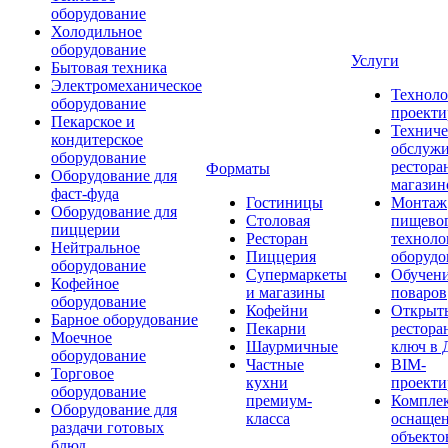
оборудование
Холодильное
оборудование
Услуги
Бытовая техника
Электромеханическое
Техноло
оборудование
проекти
Пекарское и
Техниче
кондитерское
обслуж
оборудование
рестора
Форматы
Оборудование для
магазин
фаст-фуда
Гостиницы
Монтаж
Оборудование для
Столовая
пищево
пиццерии
Ресторан
техноло
Нейтральное
Пиццерия
оборудо
оборудование
Супермаркеты
Обучени
Кофейное
и магазины
поваров
оборудование
Кофейни
Открыт
Барное оборудование
Пекарни
рестора
Моечное
Шаурмичные
ключ в 
оборудование
Частные
BIM-
Торговое
кухни
проекти
оборудование
премиум-
Компле
Оборудование для
класса
оснаще
раздачи готовых
объекто
блюд