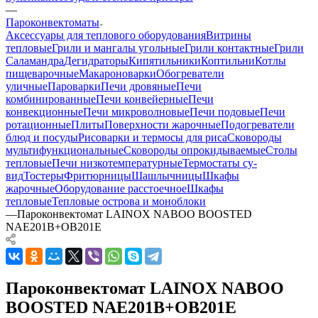
—
Пароконвектоматы
Аксессуары для теплового оборудования
Витрины
тепловые
Грили и мангалы угольные
Грили контактные
Грили
Саламандра
Дегидраторы
Кипятильники
Коптильни
Котлы
пищеварочные
Макароноварки
Обогреватели
уличные
Пароварки
Печи дровяные
Печи
комбинированные
Печи конвейерные
Печи
конвекционные
Печи микроволновые
Печи подовые
Печи
ротационные
Плиты
Поверхности жарочные
Подогреватели
блюд и посуды
Рисоварки и термосы для риса
Сковороды
мультифункциональные
Сковороды опрокидываемые
Столы
тепловые
Печи низкотемпературные
Термостаты су-
вид
Тостеры
Фритюрницы
Шашлычницы
Шкафы
жарочные
Оборудование расстоечное
Шкафы
тепловые
Тепловые острова и моноблоки
—
Пароконвектомат LAINOX NABOO BOOSTED
NAE201B+OB201E
Пароконвектомат LAINOX NABOO
BOOSTED NAE201B+OB201E