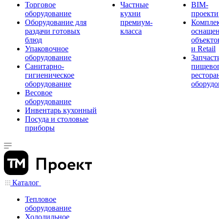
Торговое
Частные
BIM-
оборудование
кухни
проекти
Оборудование для
премиум-
Компле
раздачи готовых
класса
оснаще
блюд
объекто
Упаковочное
и Retail
оборудование
Запчаст
Санитарно-
пищевог
гигиеническое
рестора
оборудование
оборудо
Весовое
оборудование
Инвентарь кухонный
Посуда и столовые
приборы
Каталог
Тепловое
оборудование
Холодильное