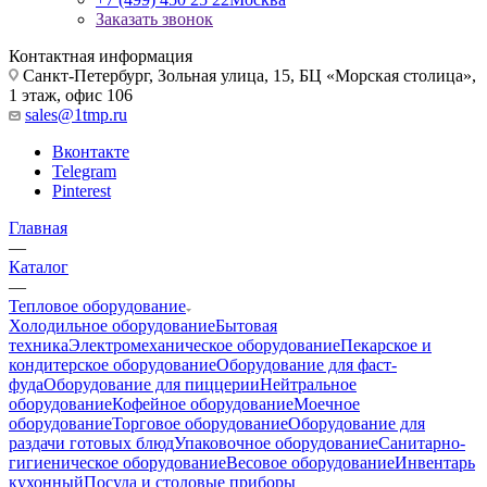
Заказать звонок
Контактная информация
Санкт-Петербург, Зольная улица, 15, БЦ «Морская столица»,
1 этаж, офис 106
sales@1tmp.ru
Вконтакте
Telegram
Pinterest
Главная
—
Каталог
—
Тепловое оборудование
Холодильное оборудование
Бытовая
техника
Электромеханическое оборудование
Пекарское и
кондитерское оборудование
Оборудование для фаст-
фуда
Оборудование для пиццерии
Нейтральное
оборудование
Кофейное оборудование
Моечное
оборудование
Торговое оборудование
Оборудование для
раздачи готовых блюд
Упаковочное оборудование
Санитарно-
гигиеническое оборудование
Весовое оборудование
Инвентарь
кухонный
Посуда и столовые приборы