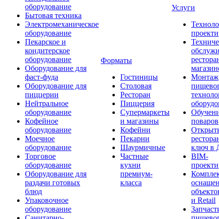
оборудование
Услуги
Бытовая техника
Электромеханическое
Техноло
оборудование
проекти
Пекарское и
Техниче
кондитерское
обслуж
оборудование
рестора
Форматы
Оборудование для
магазин
фаст-фуда
Гостиницы
Монтаж
Оборудование для
Столовая
пищево
пиццерии
Ресторан
техноло
Нейтральное
Пиццерия
оборудо
оборудование
Супермаркеты
Обучени
Кофейное
и магазины
поваров
оборудование
Кофейни
Открыт
Моечное
Пекарни
рестора
оборудование
Шаурмичные
ключ в 
Торговое
Частные
BIM-
оборудование
кухни
проекти
Оборудование для
премиум-
Компле
раздачи готовых
класса
оснаще
блюд
объекто
Упаковочное
и Retail
оборудование
Запчаст
Санитарно-
пищевог