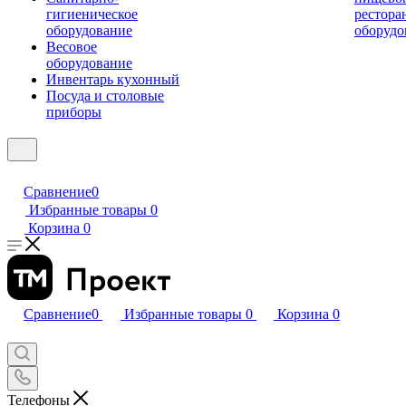
гигиеническое
рестора
оборудование
оборудо
Весовое
оборудование
Инвентарь кухонный
Посуда и столовые
приборы
Сравнение
0
Избранные товары
0
Корзина
0
Сравнение
0
Избранные товары
0
Корзина
0
Телефоны