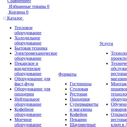
Сравнение
0
Избранные товары
0
Корзина
0
Каталог
Тепловое
оборудование
Холодильное
оборудование
Услуги
Бытовая техника
Электромеханическое
Техноло
оборудование
проекти
Пекарское и
Техниче
кондитерское
обслуж
оборудование
рестора
Форматы
Оборудование для
магазин
фаст-фуда
Гостиницы
Монтаж
Оборудование для
Столовая
пищево
пиццерии
Ресторан
техноло
Нейтральное
Пиццерия
оборудо
оборудование
Супермаркеты
Обучени
Кофейное
и магазины
поваров
оборудование
Кофейни
Открыт
Моечное
Пекарни
рестора
оборудование
Шаурмичные
ключ в 