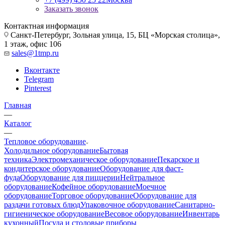
Заказать звонок
Контактная информация
Санкт-Петербург, Зольная улица, 15, БЦ «Морская столица»,
1 этаж, офис 106
sales@1tmp.ru
Вконтакте
Telegram
Pinterest
Главная
—
Каталог
—
Тепловое оборудование
Холодильное оборудование
Бытовая
техника
Электромеханическое оборудование
Пекарское и
кондитерское оборудование
Оборудование для фаст-
фуда
Оборудование для пиццерии
Нейтральное
оборудование
Кофейное оборудование
Моечное
оборудование
Торговое оборудование
Оборудование для
раздачи готовых блюд
Упаковочное оборудование
Санитарно-
гигиеническое оборудование
Весовое оборудование
Инвентарь
кухонный
Посуда и столовые приборы