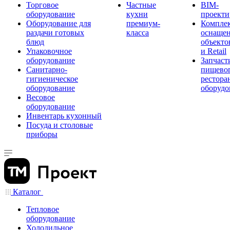
Торговое
Частные
BIM-
оборудование
кухни
проекти
Оборудование для
премиум-
Компле
раздачи готовых
класса
оснаще
блюд
объекто
Упаковочное
и Retail
оборудование
Запчаст
Санитарно-
пищевог
гигиеническое
рестора
оборудование
оборудо
Весовое
оборудование
Инвентарь кухонный
Посуда и столовые
приборы
Каталог
Тепловое
оборудование
Холодильное