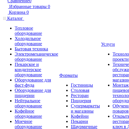
Сравнение
0
Избранные товары
0
Корзина
0
Каталог
Тепловое
оборудование
Холодильное
оборудование
Услуги
Бытовая техника
Электромеханическое
Техноло
оборудование
проекти
Пекарское и
Техниче
кондитерское
обслуж
оборудование
рестора
Форматы
Оборудование для
магазин
фаст-фуда
Гостиницы
Монтаж
Оборудование для
Столовая
пищево
пиццерии
Ресторан
техноло
Нейтральное
Пиццерия
оборудо
оборудование
Супермаркеты
Обучени
Кофейное
и магазины
поваров
оборудование
Кофейни
Открыт
Моечное
Пекарни
рестора
оборудование
Шаурмичные
ключ в 