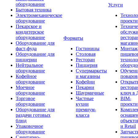
оборудование
Услуги
Бытовая техника
Электромеханическое
Техноло
оборудование
проекти
Пекарское и
Техниче
кондитерское
обслуж
оборудование
рестора
Форматы
Оборудование для
магазин
фаст-фуда
Гостиницы
Монтаж
Оборудование для
Столовая
пищево
пиццерии
Ресторан
техноло
Нейтральное
Пиццерия
оборудо
оборудование
Супермаркеты
Обучени
Кофейное
и магазины
поваров
оборудование
Кофейни
Открыт
Моечное
Пекарни
рестора
оборудование
Шаурмичные
ключ в 
Торговое
Частные
BIM-
оборудование
кухни
проекти
Оборудование для
премиум-
Компле
раздачи готовых
класса
оснаще
блюд
объекто
Упаковочное
и Retail
оборудование
Запчаст
Санитарно-
пищевог