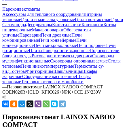
—
Пароконвектоматы
Аксессуары для теплового оборудования
Витрины
тепловые
Грили и мангалы угольные
Грили контактные
Грили
Саламандра
Дегидраторы
Кипятильники
Коптильни
Котлы
пищеварочные
Макароноварки
Обогреватели
уличные
Пароварки
Печи дровяные
Печи
комбинированные
Печи конвейерные
Печи
конвекционные
Печи микроволновые
Печи подовые
Печи
ротационные
Плиты
Поверхности жарочные
Подогреватели
блюд и посуды
Рисоварки и термосы для риса
Сковороды
мультифункциональные
Сковороды опрокидываемые
Столы
тепловые
Печи низкотемпературные
Термостаты су-
вид
Тостеры
Фритюрницы
Шашлычницы
Шкафы
жарочные
Оборудование расстоечное
Шкафы
тепловые
Тепловые острова и моноблоки
—
Пароконвектомат LAINOX NABOO COMPACT
COEN026R+ICLD+KFIC026+NPK+CСE 1N/230V
Пароконвектомат LAINOX NABOO
COMPACT