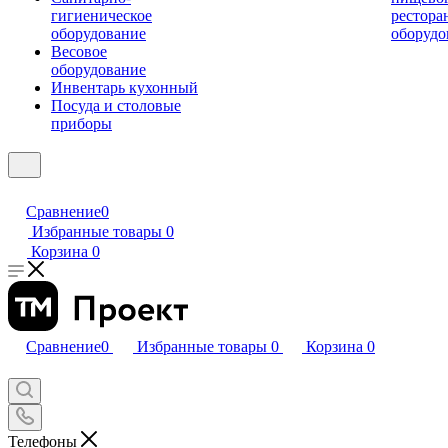
гигиеническое
рестора
оборудование
оборудо
Весовое
оборудование
Инвентарь кухонный
Посуда и столовые
приборы
Сравнение
0
Избранные товары
0
Корзина
0
Сравнение
0
Избранные товары
0
Корзина
0
Телефоны