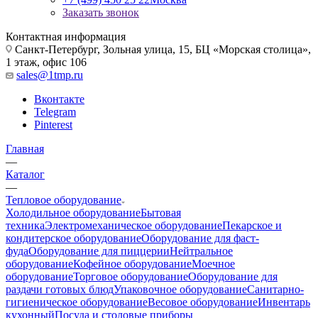
Заказать звонок
Контактная информация
Санкт-Петербург, Зольная улица, 15, БЦ «Морская столица»,
1 этаж, офис 106
sales@1tmp.ru
Вконтакте
Telegram
Pinterest
Главная
—
Каталог
—
Тепловое оборудование
Холодильное оборудование
Бытовая
техника
Электромеханическое оборудование
Пекарское и
кондитерское оборудование
Оборудование для фаст-
фуда
Оборудование для пиццерии
Нейтральное
оборудование
Кофейное оборудование
Моечное
оборудование
Торговое оборудование
Оборудование для
раздачи готовых блюд
Упаковочное оборудование
Санитарно-
гигиеническое оборудование
Весовое оборудование
Инвентарь
кухонный
Посуда и столовые приборы