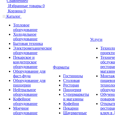
Сравнение
0
Избранные товары
0
Корзина
0
Каталог
Тепловое
оборудование
Холодильное
оборудование
Услуги
Бытовая техника
Электромеханическое
Техноло
оборудование
проекти
Пекарское и
Техниче
кондитерское
обслуж
оборудование
рестора
Форматы
Оборудование для
магазин
фаст-фуда
Гостиницы
Монтаж
Оборудование для
Столовая
пищево
пиццерии
Ресторан
техноло
Нейтральное
Пиццерия
оборудо
оборудование
Супермаркеты
Обучени
Кофейное
и магазины
поваров
оборудование
Кофейни
Открыт
Моечное
Пекарни
рестора
оборудование
Шаурмичные
ключ в 