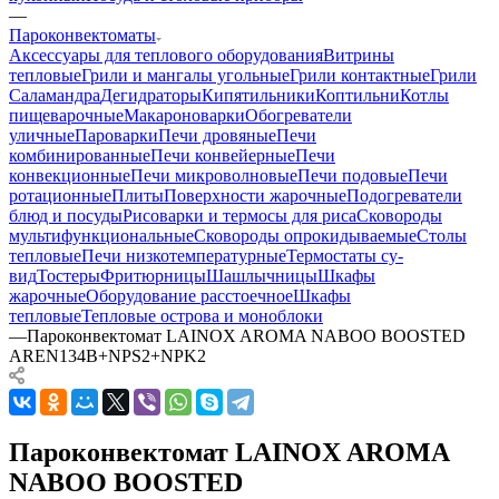
—
Пароконвектоматы
Аксессуары для теплового оборудования
Витрины
тепловые
Грили и мангалы угольные
Грили контактные
Грили
Саламандра
Дегидраторы
Кипятильники
Коптильни
Котлы
пищеварочные
Макароноварки
Обогреватели
уличные
Пароварки
Печи дровяные
Печи
комбинированные
Печи конвейерные
Печи
конвекционные
Печи микроволновые
Печи подовые
Печи
ротационные
Плиты
Поверхности жарочные
Подогреватели
блюд и посуды
Рисоварки и термосы для риса
Сковороды
мультифункциональные
Сковороды опрокидываемые
Столы
тепловые
Печи низкотемпературные
Термостаты су-
вид
Тостеры
Фритюрницы
Шашлычницы
Шкафы
жарочные
Оборудование расстоечное
Шкафы
тепловые
Тепловые острова и моноблоки
—
Пароконвектомат LAINOX AROMA NABOO BOOSTED
AREN134B+NPS2+NPK2
Пароконвектомат LAINOX AROMA
NABOO BOOSTED