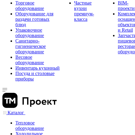
Торговое
Частные
BIM-
оборудование
кухни
проекти
Оборудование для
премиум-
Компле
раздачи готовых
класса
оснаще
блюд
объекто
Упаковочное
и Retail
оборудование
Запчаст
Санитарно-
пищевог
гигиеническое
рестора
оборудование
оборудо
Весовое
оборудование
Инвентарь кухонный
Посуда и столовые
приборы
Каталог
Тепловое
оборудование
Холодильное