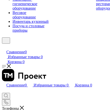
гигиеническое
рестора
оборудование
оборудо
Весовое
оборудование
Инвентарь кухонный
Посуда и столовые
приборы
Сравнение
0
Избранные товары
0
Корзина
0
Сравнение
0
Избранные товары
0
Корзина
0
Телефоны