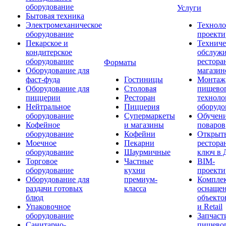
оборудование
Услуги
Бытовая техника
Электромеханическое
Техноло
оборудование
проекти
Пекарское и
Техниче
кондитерское
обслуж
оборудование
рестора
Форматы
Оборудование для
магазин
фаст-фуда
Гостиницы
Монтаж
Оборудование для
Столовая
пищево
пиццерии
Ресторан
техноло
Нейтральное
Пиццерия
оборудо
оборудование
Супермаркеты
Обучени
Кофейное
и магазины
поваров
оборудование
Кофейни
Открыт
Моечное
Пекарни
рестора
оборудование
Шаурмичные
ключ в 
Торговое
Частные
BIM-
оборудование
кухни
проекти
Оборудование для
премиум-
Компле
раздачи готовых
класса
оснаще
блюд
объекто
Упаковочное
и Retail
оборудование
Запчаст
Санитарно-
пищевог