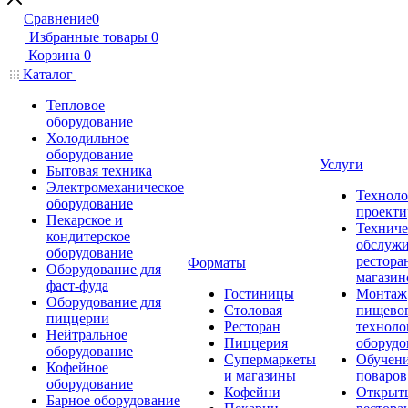
Сравнение
0
Избранные товары
0
Корзина
0
Каталог
Тепловое
оборудование
Холодильное
оборудование
Услуги
Бытовая техника
Электромеханическое
Техноло
оборудование
проекти
Пекарское и
Техниче
кондитерское
обслуж
оборудование
рестора
Форматы
Оборудование для
магазин
фаст-фуда
Гостиницы
Монтаж
Оборудование для
Столовая
пищево
пиццерии
Ресторан
техноло
Нейтральное
Пиццерия
оборудо
оборудование
Супермаркеты
Обучени
Кофейное
и магазины
поваров
оборудование
Кофейни
Открыт
Барное оборудование