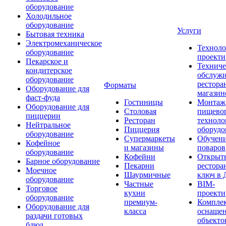
оборудование
Холодильное
оборудование
Услуги
Бытовая техника
Электромеханическое
Техноло
оборудование
проекти
Пекарское и
Техниче
кондитерское
обслуж
оборудование
рестора
Форматы
Оборудование для
магазин
фаст-фуда
Гостиницы
Монтаж
Оборудование для
Столовая
пищево
пиццерии
Ресторан
техноло
Нейтральное
Пиццерия
оборудо
оборудование
Супермаркеты
Обучени
Кофейное
и магазины
поваров
оборудование
Кофейни
Открыт
Барное оборудование
Пекарни
рестора
Моечное
Шаурмичные
ключ в 
оборудование
Частные
BIM-
Торговое
кухни
проекти
оборудование
премиум-
Компле
Оборудование для
класса
оснаще
раздачи готовых
объекто
блюд