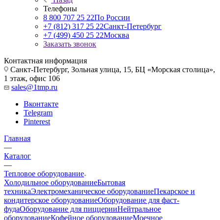
Телефоны
8 800 707 25 22
По России
+7 (812) 317 25 22
Санкт-Петербург
+7 (499) 450 25 22
Москва
Заказать звонок
Контактная информация
Санкт-Петербург, Зольная улица, 15, БЦ «Морская столица»,
1 этаж, офис 106
sales@1tmp.ru
Вконтакте
Telegram
Pinterest
Главная
—
Каталог
—
Тепловое оборудование
Холодильное оборудование
Бытовая
техника
Электромеханическое оборудование
Пекарское и
кондитерское оборудование
Оборудование для фаст-
фуда
Оборудование для пиццерии
Нейтральное
оборудование
Кофейное оборудование
Моечное