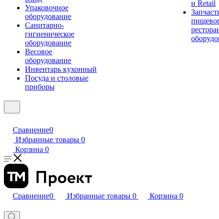
и Retail
Упаковочное
Запчаст
оборудование
пищевог
Санитарно-
рестора
гигиеническое
оборудо
оборудование
Весовое
оборудование
Инвентарь кухонный
Посуда и столовые
приборы
Сравнение
0
Избранные товары
0
Корзина
0
Сравнение
0
Избранные товары
0
Корзина
0