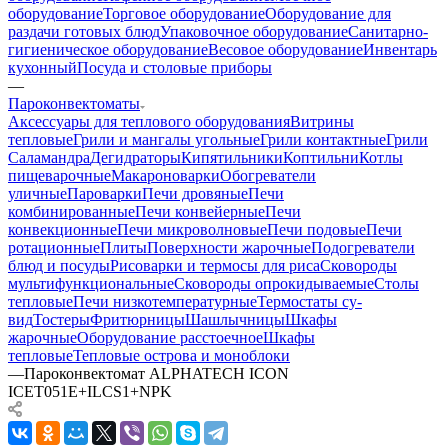
оборудование
Торговое оборудование
Оборудование для
раздачи готовых блюд
Упаковочное оборудование
Санитарно-
гигиеническое оборудование
Весовое оборудование
Инвентарь
кухонный
Посуда и столовые приборы
—
Пароконвектоматы
Аксессуары для теплового оборудования
Витрины
тепловые
Грили и мангалы угольные
Грили контактные
Грили
Саламандра
Дегидраторы
Кипятильники
Коптильни
Котлы
пищеварочные
Макароноварки
Обогреватели
уличные
Пароварки
Печи дровяные
Печи
комбинированные
Печи конвейерные
Печи
конвекционные
Печи микроволновые
Печи подовые
Печи
ротационные
Плиты
Поверхности жарочные
Подогреватели
блюд и посуды
Рисоварки и термосы для риса
Сковороды
мультифункциональные
Сковороды опрокидываемые
Столы
тепловые
Печи низкотемпературные
Термостаты су-
вид
Тостеры
Фритюрницы
Шашлычницы
Шкафы
жарочные
Оборудование расстоечное
Шкафы
тепловые
Тепловые острова и моноблоки
—
Пароконвектомат ALPHATECH ICON
ICET051E+ILCS1+NPK