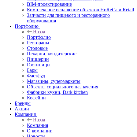
BIM-проектирование
Комплексное оснащение объектов HoReCa и Retail
Запчасти для пищевого и ресторанного
оборудования
Портфолио
Назад
Портфолио
Рестораны
Столовые
Пекарни, кондитерские
Пиццерии
Гостиницы
Бары
Фастфуд
Магазины, супермаркеты
Объекты социального назначения
Фабрики-кухни, Dark kitchen
Кофейни
Бренды
Акции
Компания
Назад
Компания
О компании
Новости