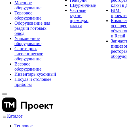
Пекарни
рестора
Моечное
Шаурмичные
ключ в 
оборудование
Частные
BIM-
Торговое
кухни
проекти
оборудование
премиум-
Компле
Оборудование для
класса
оснаще
раздачи готовых
объекто
блюд
и Retail
Упаковочное
Запчаст
оборудование
пищевог
Санитарно-
рестора
гигиеническое
оборудо
оборудование
Весовое
оборудование
Инвентарь кухонный
Посуда и столовые
приборы
Каталог
Тепловое