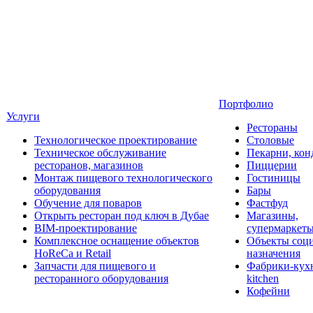
Портфолио
Услуги
Рестораны
Технологическое проектирование
Столовые
Техническое обслуживание
Пекарни, кон
ресторанов, магазинов
Пиццерии
Монтаж пищевого технологического
Гостиницы
оборудования
Бары
Обучение для поваров
Фастфуд
Открыть ресторан под ключ в Дубае
Магазины,
BIM-проектирование
супермаркет
Комплексное оснащение объектов
Объекты соц
HoReCa и Retail
назначения
Запчасти для пищевого и
Фабрики-кухн
ресторанного оборудования
kitchen
Кофейни