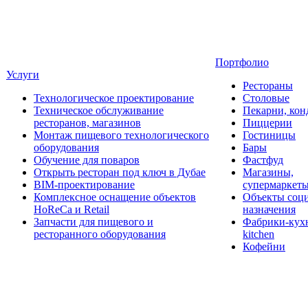
Портфолио
Услуги
Рестораны
Технологическое проектирование
Столовые
Техническое обслуживание
Пекарни, кон
ресторанов, магазинов
Пиццерии
Монтаж пищевого технологического
Гостиницы
оборудования
Бары
Обучение для поваров
Фастфуд
Открыть ресторан под ключ в Дубае
Магазины,
BIM-проектирование
супермаркет
Комплексное оснащение объектов
Объекты соц
HoReCa и Retail
назначения
Запчасти для пищевого и
Фабрики-кухн
ресторанного оборудования
kitchen
Кофейни