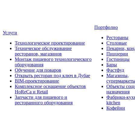
Портфолио
Услуги
Рестораны
Технологическое проектирование
Столовые
Техническое обслуживание
Пекарни, кон
ресторанов, магазинов
Пиццерии
Монтаж пищевого технологического
Гостиницы
оборудования
Бары
Обучение для поваров
Фастфуд
Открыть ресторан под ключ в Дубае
Магазины,
BIM-проектирование
супермаркет
Комплексное оснащение объектов
Объекты соц
HoReCa и Retail
назначения
Запчасти для пищевого и
Фабрики-кухн
ресторанного оборудования
kitchen
Кофейни