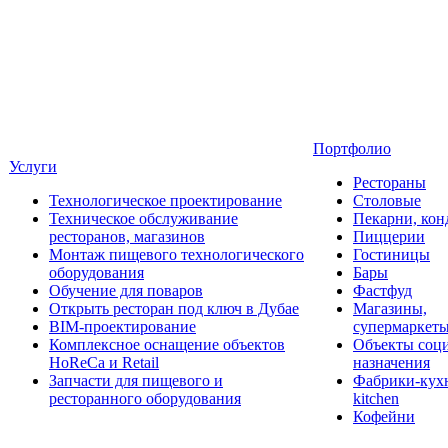
Портфолио
Услуги
Рестораны
Технологическое проектирование
Столовые
Техническое обслуживание
Пекарни, кон
ресторанов, магазинов
Пиццерии
Монтаж пищевого технологического
Гостиницы
оборудования
Бары
Обучение для поваров
Фастфуд
Открыть ресторан под ключ в Дубае
Магазины,
BIM-проектирование
супермаркет
Комплексное оснащение объектов
Объекты соц
HoReCa и Retail
назначения
Запчасти для пищевого и
Фабрики-кухн
ресторанного оборудования
kitchen
Кофейни