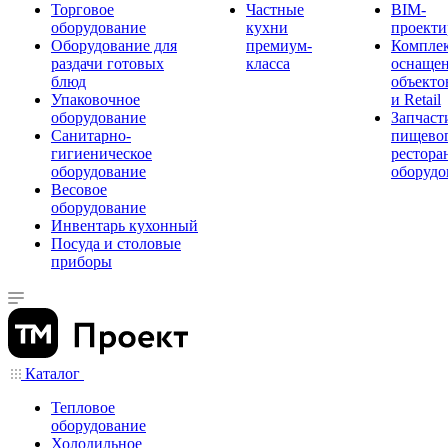
Торговое
Частные
BIM-
оборудование
кухни
проекти
Оборудование для
премиум-
Компле
раздачи готовых
класса
оснаще
блюд
объекто
Упаковочное
и Retail
оборудование
Запчаст
Санитарно-
пищевог
гигиеническое
рестора
оборудование
оборудо
Весовое
оборудование
Инвентарь кухонный
Посуда и столовые
приборы
Каталог
Тепловое
оборудование
Холодильное