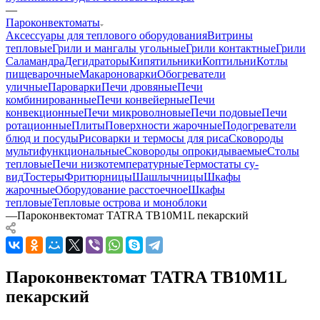
—
Пароконвектоматы
Аксессуары для теплового оборудования
Витрины
тепловые
Грили и мангалы угольные
Грили контактные
Грили
Саламандра
Дегидраторы
Кипятильники
Коптильни
Котлы
пищеварочные
Макароноварки
Обогреватели
уличные
Пароварки
Печи дровяные
Печи
комбинированные
Печи конвейерные
Печи
конвекционные
Печи микроволновые
Печи подовые
Печи
ротационные
Плиты
Поверхности жарочные
Подогреватели
блюд и посуды
Рисоварки и термосы для риса
Сковороды
мультифункциональные
Сковороды опрокидываемые
Столы
тепловые
Печи низкотемпературные
Термостаты су-
вид
Тостеры
Фритюрницы
Шашлычницы
Шкафы
жарочные
Оборудование расстоечное
Шкафы
тепловые
Тепловые острова и моноблоки
—
Пароконвектомат TATRA TB10M1L пекарский
Пароконвектомат TATRA TB10M1L
пекарский