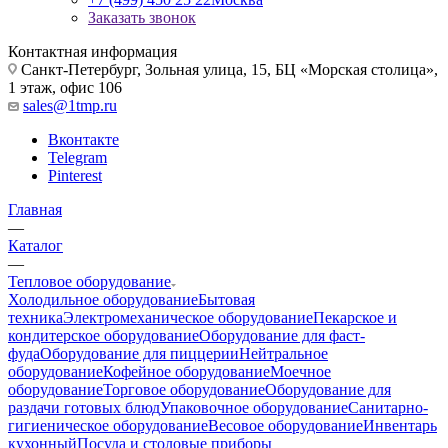
Заказать звонок
Контактная информация
Санкт-Петербург, Зольная улица, 15, БЦ «Морская столица»,
1 этаж, офис 106
sales@1tmp.ru
Вконтакте
Telegram
Pinterest
Главная
—
Каталог
—
Тепловое оборудование
Холодильное оборудование
Бытовая
техника
Электромеханическое оборудование
Пекарское и
кондитерское оборудование
Оборудование для фаст-
фуда
Оборудование для пиццерии
Нейтральное
оборудование
Кофейное оборудование
Моечное
оборудование
Торговое оборудование
Оборудование для
раздачи готовых блюд
Упаковочное оборудование
Санитарно-
гигиеническое оборудование
Весовое оборудование
Инвентарь
кухонный
Посуда и столовые приборы