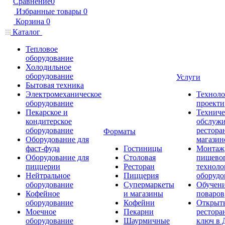
Сравнение
0
Избранные товары
0
Корзина
0
Каталог
Тепловое
оборудование
Холодильное
оборудование
Услуги
Бытовая техника
Электромеханическое
Техноло
оборудование
проекти
Пекарское и
Техниче
кондитерское
обслуж
оборудование
рестора
Форматы
Оборудование для
магазин
фаст-фуда
Гостиницы
Монтаж
Оборудование для
Столовая
пищево
пиццерии
Ресторан
техноло
Нейтральное
Пиццерия
оборудо
оборудование
Супермаркеты
Обучени
Кофейное
и магазины
поваров
оборудование
Кофейни
Открыт
Моечное
Пекарни
рестора
оборудование
Шаурмичные
ключ в 