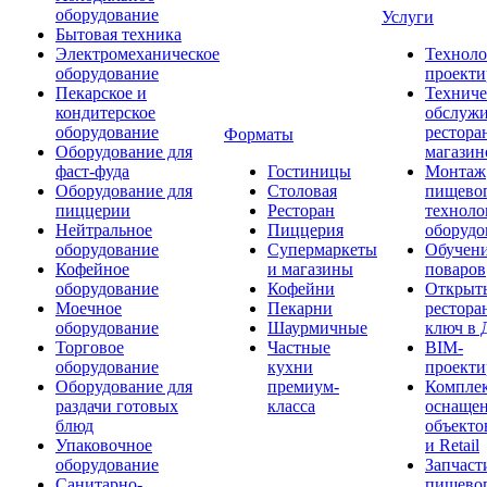
оборудование
Услуги
Бытовая техника
Электромеханическое
Техноло
оборудование
проекти
Пекарское и
Техниче
кондитерское
обслуж
оборудование
рестора
Форматы
Оборудование для
магазин
фаст-фуда
Гостиницы
Монтаж
Оборудование для
Столовая
пищево
пиццерии
Ресторан
техноло
Нейтральное
Пиццерия
оборудо
оборудование
Супермаркеты
Обучени
Кофейное
и магазины
поваров
оборудование
Кофейни
Открыт
Моечное
Пекарни
рестора
оборудование
Шаурмичные
ключ в 
Торговое
Частные
BIM-
оборудование
кухни
проекти
Оборудование для
премиум-
Компле
раздачи готовых
класса
оснаще
блюд
объекто
Упаковочное
и Retail
оборудование
Запчаст
Санитарно-
пищевог