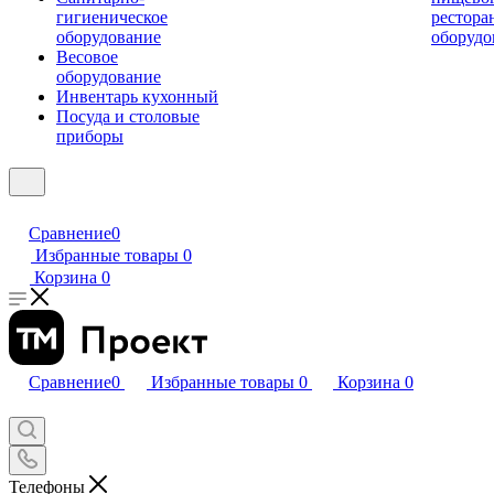
гигиеническое
рестора
оборудование
оборудо
Весовое
оборудование
Инвентарь кухонный
Посуда и столовые
приборы
Сравнение
0
Избранные товары
0
Корзина
0
Сравнение
0
Избранные товары
0
Корзина
0
Телефоны