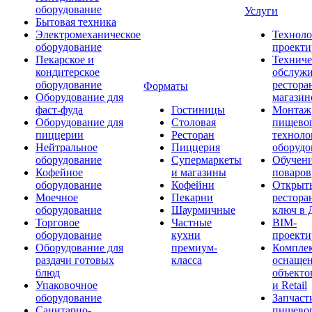
оборудование
Услуги
Бытовая техника
Электромеханическое
Техноло
оборудование
проекти
Пекарское и
Техниче
кондитерское
обслуж
оборудование
рестора
Форматы
Оборудование для
магазин
фаст-фуда
Гостиницы
Монтаж
Оборудование для
Столовая
пищево
пиццерии
Ресторан
техноло
Нейтральное
Пиццерия
оборудо
оборудование
Супермаркеты
Обучени
Кофейное
и магазины
поваров
оборудование
Кофейни
Открыт
Моечное
Пекарни
рестора
оборудование
Шаурмичные
ключ в 
Торговое
Частные
BIM-
оборудование
кухни
проекти
Оборудование для
премиум-
Компле
раздачи готовых
класса
оснаще
блюд
объекто
Упаковочное
и Retail
оборудование
Запчаст
Санитарно-
пищевог