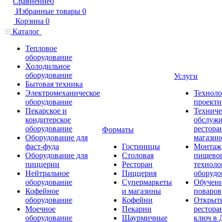
Сравнение
0
Избранные товары
0
Корзина
0
Каталог
Тепловое
оборудование
Холодильное
оборудование
Услуги
Бытовая техника
Электромеханическое
Техноло
оборудование
проекти
Пекарское и
Техниче
кондитерское
обслуж
оборудование
рестора
Форматы
Оборудование для
магазин
фаст-фуда
Гостиницы
Монтаж
Оборудование для
Столовая
пищево
пиццерии
Ресторан
техноло
Нейтральное
Пиццерия
оборудо
оборудование
Супермаркеты
Обучени
Кофейное
и магазины
поваров
оборудование
Кофейни
Открыт
Моечное
Пекарни
рестора
оборудование
Шаурмичные
ключ в 