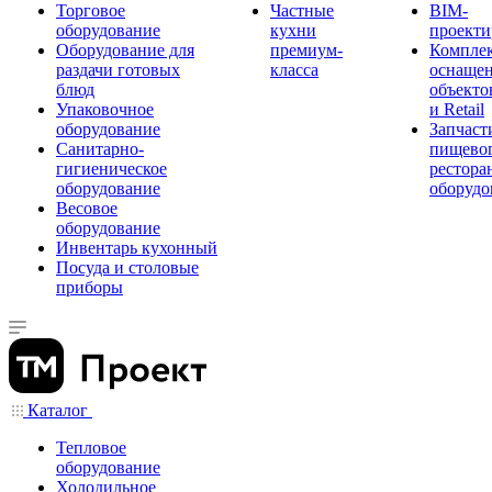
Торговое
Частные
BIM-
оборудование
кухни
проекти
Оборудование для
премиум-
Компле
раздачи готовых
класса
оснаще
блюд
объекто
Упаковочное
и Retail
оборудование
Запчаст
Санитарно-
пищевог
гигиеническое
рестора
оборудование
оборудо
Весовое
оборудование
Инвентарь кухонный
Посуда и столовые
приборы
Каталог
Тепловое
оборудование
Холодильное