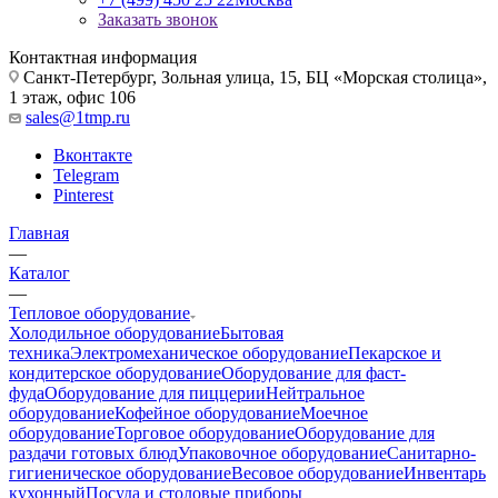
Заказать звонок
Контактная информация
Санкт-Петербург, Зольная улица, 15, БЦ «Морская столица»,
1 этаж, офис 106
sales@1tmp.ru
Вконтакте
Telegram
Pinterest
Главная
—
Каталог
—
Тепловое оборудование
Холодильное оборудование
Бытовая
техника
Электромеханическое оборудование
Пекарское и
кондитерское оборудование
Оборудование для фаст-
фуда
Оборудование для пиццерии
Нейтральное
оборудование
Кофейное оборудование
Моечное
оборудование
Торговое оборудование
Оборудование для
раздачи готовых блюд
Упаковочное оборудование
Санитарно-
гигиеническое оборудование
Весовое оборудование
Инвентарь
кухонный
Посуда и столовые приборы