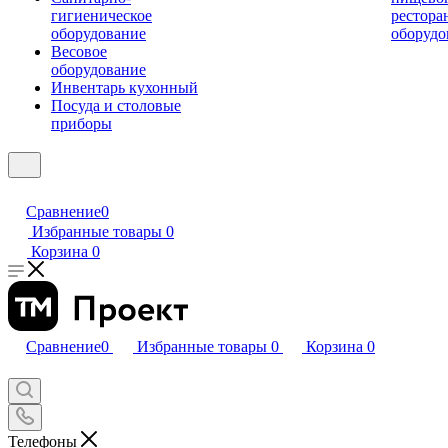
гигиеническое
рестора
оборудование
оборудо
Весовое
оборудование
Инвентарь кухонный
Посуда и столовые
приборы
Сравнение
0
Избранные товары
0
Корзина
0
Сравнение
0
Избранные товары
0
Корзина
0
Телефоны