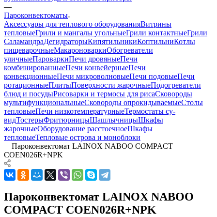
—
Пароконвектоматы
Аксессуары для теплового оборудования
Витрины
тепловые
Грили и мангалы угольные
Грили контактные
Грили
Саламандра
Дегидраторы
Кипятильники
Коптильни
Котлы
пищеварочные
Макароноварки
Обогреватели
уличные
Пароварки
Печи дровяные
Печи
комбинированные
Печи конвейерные
Печи
конвекционные
Печи микроволновые
Печи подовые
Печи
ротационные
Плиты
Поверхности жарочные
Подогреватели
блюд и посуды
Рисоварки и термосы для риса
Сковороды
мультифункциональные
Сковороды опрокидываемые
Столы
тепловые
Печи низкотемпературные
Термостаты су-
вид
Тостеры
Фритюрницы
Шашлычницы
Шкафы
жарочные
Оборудование расстоечное
Шкафы
тепловые
Тепловые острова и моноблоки
—
Пароконвектомат LAINOX NABOO COMPACT
COEN026R+NPK
Пароконвектомат LAINOX NABOO
COMPACT COEN026R+NPK