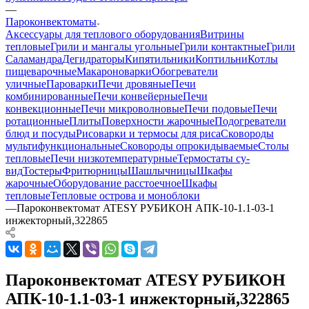
—
Пароконвектоматы
Аксессуары для теплового оборудования
Витрины
тепловые
Грили и мангалы угольные
Грили контактные
Грили
Саламандра
Дегидраторы
Кипятильники
Коптильни
Котлы
пищеварочные
Макароноварки
Обогреватели
уличные
Пароварки
Печи дровяные
Печи
комбинированные
Печи конвейерные
Печи
конвекционные
Печи микроволновые
Печи подовые
Печи
ротационные
Плиты
Поверхности жарочные
Подогреватели
блюд и посуды
Рисоварки и термосы для риса
Сковороды
мультифункциональные
Сковороды опрокидываемые
Столы
тепловые
Печи низкотемпературные
Термостаты су-
вид
Тостеры
Фритюрницы
Шашлычницы
Шкафы
жарочные
Оборудование расстоечное
Шкафы
тепловые
Тепловые острова и моноблоки
—
Пароконвектомат ATESY РУБИКОН АПК-10-1.1-03-1
инжекторный,322865
Пароконвектомат ATESY РУБИКОН
АПК-10-1.1-03-1 инжекторный,322865