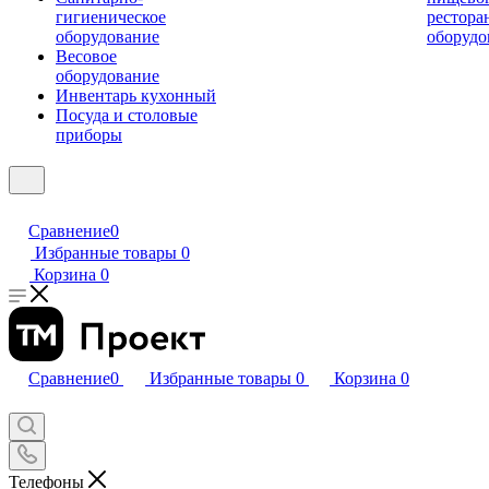
гигиеническое
рестора
оборудование
оборудо
Весовое
оборудование
Инвентарь кухонный
Посуда и столовые
приборы
Сравнение
0
Избранные товары
0
Корзина
0
Сравнение
0
Избранные товары
0
Корзина
0
Телефоны