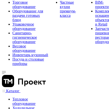
Торговое
Частные
BIM-
оборудование
кухни
проекти
Оборудование для
премиум-
Компле
раздачи готовых
класса
оснаще
блюд
объекто
Упаковочное
и Retail
оборудование
Запчаст
Санитарно-
пищевог
гигиеническое
рестора
оборудование
оборудо
Весовое
оборудование
Инвентарь кухонный
Посуда и столовые
приборы
Каталог
Тепловое
оборудование
Холодильное