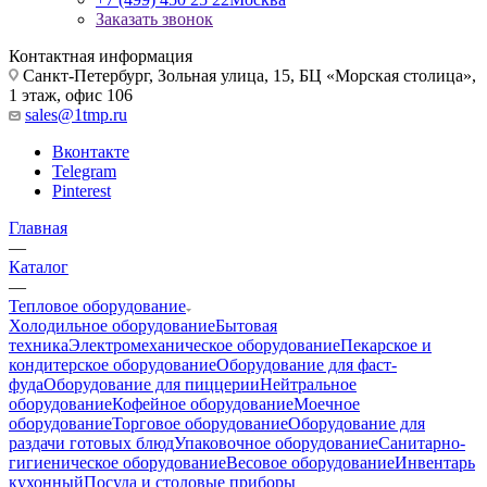
Заказать звонок
Контактная информация
Санкт-Петербург, Зольная улица, 15, БЦ «Морская столица»,
1 этаж, офис 106
sales@1tmp.ru
Вконтакте
Telegram
Pinterest
Главная
—
Каталог
—
Тепловое оборудование
Холодильное оборудование
Бытовая
техника
Электромеханическое оборудование
Пекарское и
кондитерское оборудование
Оборудование для фаст-
фуда
Оборудование для пиццерии
Нейтральное
оборудование
Кофейное оборудование
Моечное
оборудование
Торговое оборудование
Оборудование для
раздачи готовых блюд
Упаковочное оборудование
Санитарно-
гигиеническое оборудование
Весовое оборудование
Инвентарь
кухонный
Посуда и столовые приборы