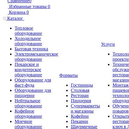
Сравнение
0
Избранные товары
0
Корзина
0
Каталог
Тепловое
оборудование
Холодильное
оборудование
Услуги
Бытовая техника
Электромеханическое
Техноло
оборудование
проекти
Пекарское и
Техниче
кондитерское
обслуж
оборудование
рестора
Форматы
Оборудование для
магазин
фаст-фуда
Гостиницы
Монтаж
Оборудование для
Столовая
пищево
пиццерии
Ресторан
техноло
Нейтральное
Пиццерия
оборудо
оборудование
Супермаркеты
Обучени
Кофейное
и магазины
поваров
оборудование
Кофейни
Открыт
Моечное
Пекарни
рестора
оборудование
Шаурмичные
ключ в 