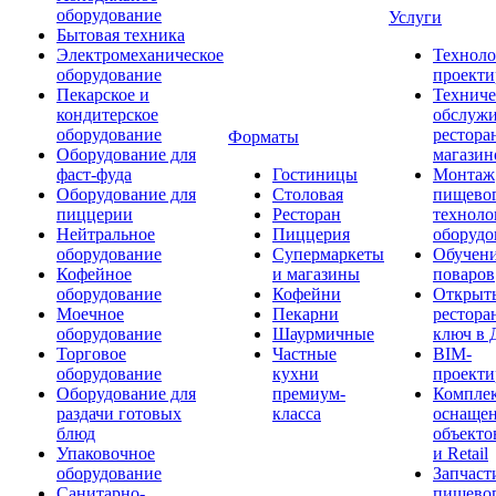
оборудование
Услуги
Бытовая техника
Электромеханическое
Техноло
оборудование
проекти
Пекарское и
Техниче
кондитерское
обслуж
оборудование
рестора
Форматы
Оборудование для
магазин
фаст-фуда
Гостиницы
Монтаж
Оборудование для
Столовая
пищево
пиццерии
Ресторан
техноло
Нейтральное
Пиццерия
оборудо
оборудование
Супермаркеты
Обучени
Кофейное
и магазины
поваров
оборудование
Кофейни
Открыт
Моечное
Пекарни
рестора
оборудование
Шаурмичные
ключ в 
Торговое
Частные
BIM-
оборудование
кухни
проекти
Оборудование для
премиум-
Компле
раздачи готовых
класса
оснаще
блюд
объекто
Упаковочное
и Retail
оборудование
Запчаст
Санитарно-
пищевог