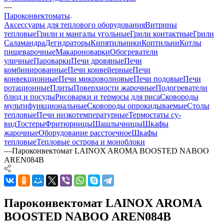
—
Пароконвектоматы
Аксессуары для теплового оборудования
Витрины
тепловые
Грили и мангалы угольные
Грили контактные
Грили
Саламандра
Дегидраторы
Кипятильники
Коптильни
Котлы
пищеварочные
Макароноварки
Обогреватели
уличные
Пароварки
Печи дровяные
Печи
комбинированные
Печи конвейерные
Печи
конвекционные
Печи микроволновые
Печи подовые
Печи
ротационные
Плиты
Поверхности жарочные
Подогреватели
блюд и посуды
Рисоварки и термосы для риса
Сковороды
мультифункциональные
Сковороды опрокидываемые
Столы
тепловые
Печи низкотемпературные
Термостаты су-
вид
Тостеры
Фритюрницы
Шашлычницы
Шкафы
жарочные
Оборудование расстоечное
Шкафы
тепловые
Тепловые острова и моноблоки
—
Пароконвектомат LAINOX AROMA BOOSTED NABOO
AREN084B
Пароконвектомат LAINOX AROMA
BOOSTED NABOO AREN084B