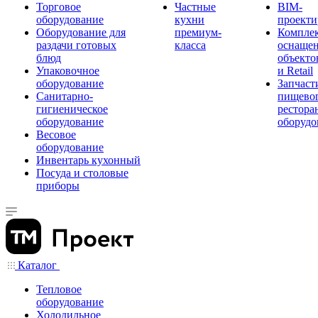
Торговое
Частные
BIM-
оборудование
кухни
проекти
Оборудование для
премиум-
Компле
раздачи готовых
класса
оснаще
блюд
объекто
Упаковочное
и Retail
оборудование
Запчаст
Санитарно-
пищевог
гигиеническое
рестора
оборудование
оборудо
Весовое
оборудование
Инвентарь кухонный
Посуда и столовые
приборы
Каталог
Тепловое
оборудование
Холодильное