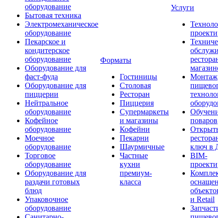
оборудование
Услуги
Бытовая техника
Электромеханическое
Техноло
оборудование
проекти
Пекарское и
Техниче
кондитерское
обслуж
оборудование
рестора
Форматы
Оборудование для
магазин
фаст-фуда
Гостиницы
Монтаж
Оборудование для
Столовая
пищево
пиццерии
Ресторан
техноло
Нейтральное
Пиццерия
оборудо
оборудование
Супермаркеты
Обучени
Кофейное
и магазины
поваров
оборудование
Кофейни
Открыт
Моечное
Пекарни
рестора
оборудование
Шаурмичные
ключ в 
Торговое
Частные
BIM-
оборудование
кухни
проекти
Оборудование для
премиум-
Компле
раздачи готовых
класса
оснаще
блюд
объекто
Упаковочное
и Retail
оборудование
Запчаст
Санитарно-
пищевог