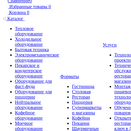
Сравнение
0
Избранные товары
0
Корзина
0
Каталог
Тепловое
оборудование
Холодильное
оборудование
Услуги
Бытовая техника
Электромеханическое
Техноло
оборудование
проекти
Пекарское и
Техниче
кондитерское
обслуж
оборудование
рестора
Форматы
Оборудование для
магазин
фаст-фуда
Гостиницы
Монтаж
Оборудование для
Столовая
пищево
пиццерии
Ресторан
техноло
Нейтральное
Пиццерия
оборудо
оборудование
Супермаркеты
Обучени
Кофейное
и магазины
поваров
оборудование
Кофейни
Открыт
Моечное
Пекарни
рестора
оборудование
Шаурмичные
ключ в 