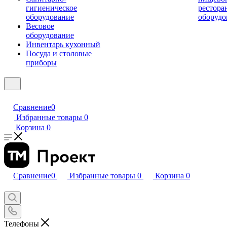
гигиеническое
рестора
оборудование
оборудо
Весовое
оборудование
Инвентарь кухонный
Посуда и столовые
приборы
Сравнение
0
Избранные товары
0
Корзина
0
Сравнение
0
Избранные товары
0
Корзина
0
Телефоны