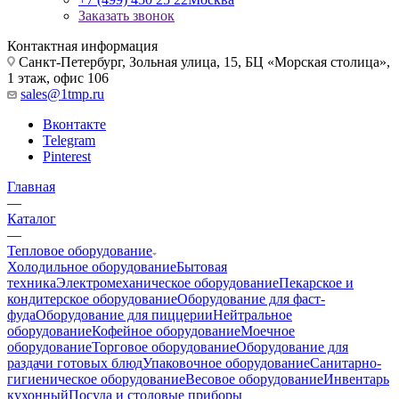
Заказать звонок
Контактная информация
Санкт-Петербург, Зольная улица, 15, БЦ «Морская столица»,
1 этаж, офис 106
sales@1tmp.ru
Вконтакте
Telegram
Pinterest
Главная
—
Каталог
—
Тепловое оборудование
Холодильное оборудование
Бытовая
техника
Электромеханическое оборудование
Пекарское и
кондитерское оборудование
Оборудование для фаст-
фуда
Оборудование для пиццерии
Нейтральное
оборудование
Кофейное оборудование
Моечное
оборудование
Торговое оборудование
Оборудование для
раздачи готовых блюд
Упаковочное оборудование
Санитарно-
гигиеническое оборудование
Весовое оборудование
Инвентарь
кухонный
Посуда и столовые приборы