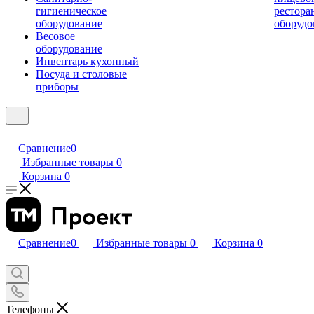
гигиеническое
рестора
оборудование
оборудо
Весовое
оборудование
Инвентарь кухонный
Посуда и столовые
приборы
Сравнение
0
Избранные товары
0
Корзина
0
Сравнение
0
Избранные товары
0
Корзина
0
Телефоны