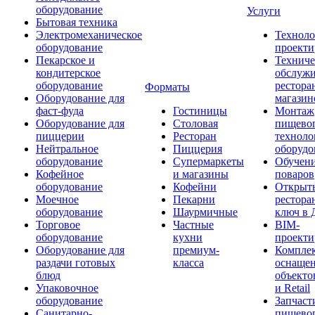
оборудование
Услуги
Бытовая техника
Электромеханическое
Техноло
оборудование
проекти
Пекарское и
Техниче
кондитерское
обслуж
оборудование
рестора
Форматы
Оборудование для
магазин
фаст-фуда
Гостиницы
Монтаж
Оборудование для
Столовая
пищево
пиццерии
Ресторан
техноло
Нейтральное
Пиццерия
оборудо
оборудование
Супермаркеты
Обучени
Кофейное
и магазины
поваров
оборудование
Кофейни
Открыт
Моечное
Пекарни
рестора
оборудование
Шаурмичные
ключ в 
Торговое
Частные
BIM-
оборудование
кухни
проекти
Оборудование для
премиум-
Компле
раздачи готовых
класса
оснаще
блюд
объекто
Упаковочное
и Retail
оборудование
Запчаст
Санитарно-
пищевог