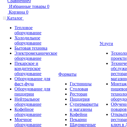
Сравнение
0
Избранные товары
0
Корзина
0
Каталог
Тепловое
оборудование
Холодильное
оборудование
Услуги
Бытовая техника
Электромеханическое
Техноло
оборудование
проекти
Пекарское и
Техниче
кондитерское
обслуж
оборудование
рестора
Форматы
Оборудование для
магазин
фаст-фуда
Гостиницы
Монтаж
Оборудование для
Столовая
пищево
пиццерии
Ресторан
техноло
Нейтральное
Пиццерия
оборудо
оборудование
Супермаркеты
Обучени
Кофейное
и магазины
поваров
оборудование
Кофейни
Открыт
Моечное
Пекарни
рестора
оборудование
Шаурмичные
ключ в 