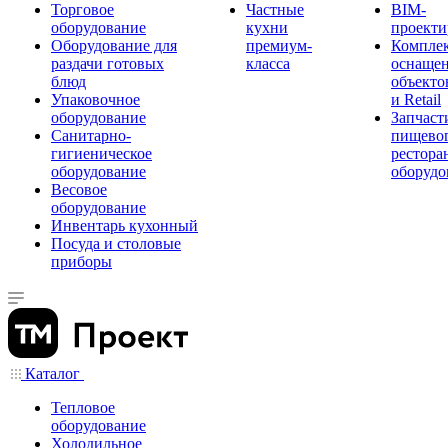
Торговое
Частные
BIM-
оборудование
кухни
проекти
Оборудование для
премиум-
Компле
раздачи готовых
класса
оснаще
блюд
объекто
Упаковочное
и Retail
оборудование
Запчаст
Санитарно-
пищевог
гигиеническое
рестора
оборудование
оборудо
Весовое
оборудование
Инвентарь кухонный
Посуда и столовые
приборы
Каталог
Тепловое
оборудование
Холодильное