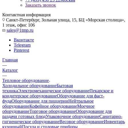
Заказать звонок
Контактная информация
Санкт-Петербург, Зольная улица, 15, БЦ «Морская столица»,
1 этаж, офис 106
sales@1tmp.ru
Вконтакте
Telegram
Pinterest
Главная
—
Каталог
—
Тепловое оборудование
Холодильное оборудование
Бытовая
техника
Электромеханическое оборудование
Пекарское и
кондитерское оборудование
Оборудование для фаст-
фуда
Оборудование для пиццерии
Нейтральное
оборудование
Кофейное оборудование
Моечное
оборудование
Торговое оборудование
Оборудование для
раздачи готовых блюд
Упаковочное оборудование
Санитарно-
гигиеническое оборудование
Весовое оборудование
Инвентарь
кухонный
Посуда и столовые приборы