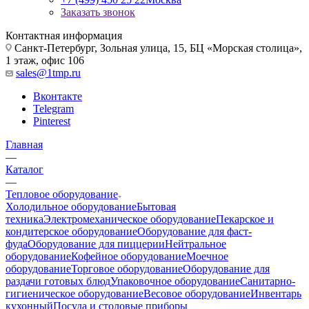
Заказать звонок
Контактная информация
Санкт-Петербург, Зольная улица, 15, БЦ «Морская столица»,
1 этаж, офис 106
sales@1tmp.ru
Вконтакте
Telegram
Pinterest
Главная
—
Каталог
—
Тепловое оборудование
Холодильное оборудование
Бытовая
техника
Электромеханическое оборудование
Пекарское и
кондитерское оборудование
Оборудование для фаст-
фуда
Оборудование для пиццерии
Нейтральное
оборудование
Кофейное оборудование
Моечное
оборудование
Торговое оборудование
Оборудование для
раздачи готовых блюд
Упаковочное оборудование
Санитарно-
гигиеническое оборудование
Весовое оборудование
Инвентарь
кухонный
Посуда и столовые приборы