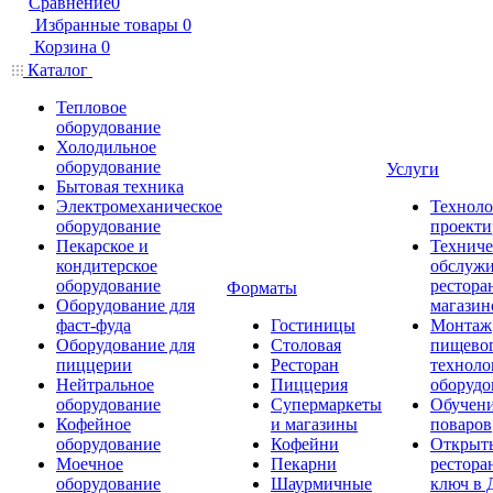
Сравнение
0
Избранные товары
0
Корзина
0
Каталог
Тепловое
оборудование
Холодильное
оборудование
Услуги
Бытовая техника
Электромеханическое
Техноло
оборудование
проекти
Пекарское и
Техниче
кондитерское
обслуж
оборудование
рестора
Форматы
Оборудование для
магазин
фаст-фуда
Гостиницы
Монтаж
Оборудование для
Столовая
пищево
пиццерии
Ресторан
техноло
Нейтральное
Пиццерия
оборудо
оборудование
Супермаркеты
Обучени
Кофейное
и магазины
поваров
оборудование
Кофейни
Открыт
Моечное
Пекарни
рестора
оборудование
Шаурмичные
ключ в 