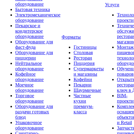
оборудование
Услуги
Бытовая техника
Электромеханическое
Техноло
оборудование
проекти
Пекарское и
Техниче
кондитерское
обслуж
оборудование
рестора
Форматы
Оборудование для
магазин
фаст-фуда
Гостиницы
Монтаж
Оборудование для
Столовая
пищево
пиццерии
Ресторан
техноло
Нейтральное
Пиццерия
оборудо
оборудование
Супермаркеты
Обучени
Кофейное
и магазины
поваров
оборудование
Кофейни
Открыт
Моечное
Пекарни
рестора
оборудование
Шаурмичные
ключ в 
Торговое
Частные
BIM-
оборудование
кухни
проекти
Оборудование для
премиум-
Компле
раздачи готовых
класса
оснаще
блюд
объекто
Упаковочное
и Retail
оборудование
Запчаст
Санитарно-
пищевог