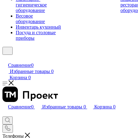
гигиеническое
рестора
оборудование
оборудо
Весовое
оборудование
Инвентарь кухонный
Посуда и столовые
приборы
Сравнение
0
Избранные товары
0
Корзина
0
Сравнение
0
Избранные товары
0
Корзина
0
Телефоны