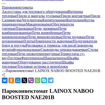
—
Пароконвектоматы
Аксессуары для теплового оборудования
Витрины
тепловые
Грили и мангалы угольные
Грили контактные
Грили
Саламандра
Дегидраторы
Кипятильники
Коптильни
Котлы
пищеварочные
Макароноварки
Обогреватели
уличные
Пароварки
Печи дровяные
Печи
комбинированные
Печи конвейерные
Печи
конвекционные
Печи микроволновые
Печи подовые
Печи
ротационные
Плиты
Поверхности жарочные
Подогреватели
блюд и посуды
Рисоварки и термосы для риса
Сковороды
мультифункциональные
Сковороды опрокидываемые
Столы
тепловые
Печи низкотемпературные
Термостаты су-
вид
Тостеры
Фритюрницы
Шашлычницы
Шкафы
жарочные
Оборудование расстоечное
Шкафы
тепловые
Тепловые острова и моноблоки
—
Пароконвектомат LAINOX NABOO BOOSTED NAE201B
Пароконвектомат LAINOX NABOO
BOOSTED NAE201B