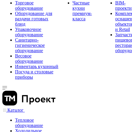
Торговое
Частные
BIM-
оборудование
кухни
проекти
Оборудование для
премиум-
Компле
раздачи готовых
класса
оснаще
блюд
объекто
Упаковочное
и Retail
оборудование
Запчаст
Санитарно-
пищевог
гигиеническое
рестора
оборудование
оборудо
Весовое
оборудование
Инвентарь кухонный
Посуда и столовые
приборы
Каталог
Тепловое
оборудование
Холодильное