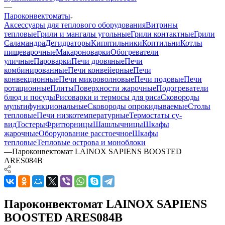
—
Пароконвектоматы
Аксессуары для теплового оборудования
Витрины
тепловые
Грили и мангалы угольные
Грили контактные
Грили
Саламандра
Дегидраторы
Кипятильники
Коптильни
Котлы
пищеварочные
Макароноварки
Обогреватели
уличные
Пароварки
Печи дровяные
Печи
комбинированные
Печи конвейерные
Печи
конвекционные
Печи микроволновые
Печи подовые
Печи
ротационные
Плиты
Поверхности жарочные
Подогреватели
блюд и посуды
Рисоварки и термосы для риса
Сковороды
мультифункциональные
Сковороды опрокидываемые
Столы
тепловые
Печи низкотемпературные
Термостаты су-
вид
Тостеры
Фритюрницы
Шашлычницы
Шкафы
жарочные
Оборудование расстоечное
Шкафы
тепловые
Тепловые острова и моноблоки
—
Пароконвектомат LAINOX SAPIENS BOOSTED
ARES084B
Пароконвектомат LAINOX SAPIENS
BOOSTED ARES084B