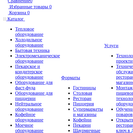
Сравнение
0
Избранные товары
0
Корзина
0
Каталог
Тепловое
оборудование
Холодильное
оборудование
Услуги
Бытовая техника
Электромеханическое
Техноло
оборудование
проекти
Пекарское и
Техниче
кондитерское
обслуж
оборудование
рестора
Форматы
Оборудование для
магазин
фаст-фуда
Гостиницы
Монтаж
Оборудование для
Столовая
пищево
пиццерии
Ресторан
техноло
Нейтральное
Пиццерия
оборудо
оборудование
Супермаркеты
Обучени
Кофейное
и магазины
поваров
оборудование
Кофейни
Открыт
Моечное
Пекарни
рестора
оборудование
Шаурмичные
ключ в 