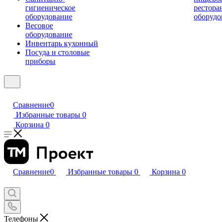
гигиеническое
рестора
оборудование
оборудо
Весовое
оборудование
Инвентарь кухонный
Посуда и столовые
приборы
Сравнение
0
Избранные товары
0
Корзина
0
Сравнение
0
Избранные товары
0
Корзина
0
Телефоны