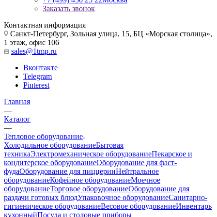
Заказать звонок
Контактная информация
Санкт-Петербург, Зольная улица, 15, БЦ «Морская столица»,
1 этаж, офис 106
sales@1tmp.ru
Вконтакте
Telegram
Pinterest
Главная
—
Каталог
—
Тепловое оборудование
Холодильное оборудование
Бытовая
техника
Электромеханическое оборудование
Пекарское и
кондитерское оборудование
Оборудование для фаст-
фуда
Оборудование для пиццерии
Нейтральное
оборудование
Кофейное оборудование
Моечное
оборудование
Торговое оборудование
Оборудование для
раздачи готовых блюд
Упаковочное оборудование
Санитарно-
гигиеническое оборудование
Весовое оборудование
Инвентарь
кухонный
Посуда и столовые приборы