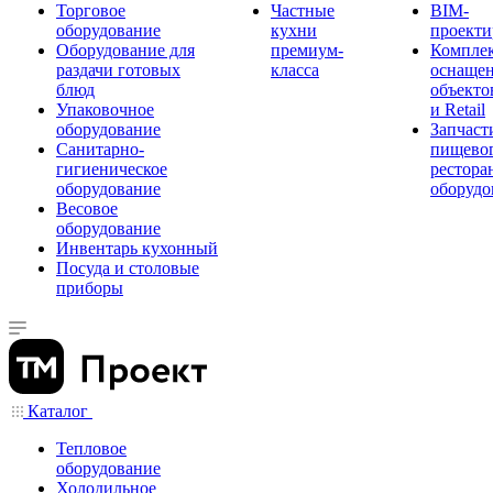
Торговое
Частные
BIM-
оборудование
кухни
проекти
Оборудование для
премиум-
Компле
раздачи готовых
класса
оснаще
блюд
объекто
Упаковочное
и Retail
оборудование
Запчаст
Санитарно-
пищевог
гигиеническое
рестора
оборудование
оборудо
Весовое
оборудование
Инвентарь кухонный
Посуда и столовые
приборы
Каталог
Тепловое
оборудование
Холодильное