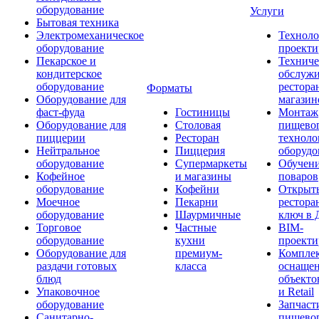
оборудование
Услуги
Бытовая техника
Электромеханическое
Техноло
оборудование
проекти
Пекарское и
Техниче
кондитерское
обслуж
оборудование
рестора
Форматы
Оборудование для
магазин
фаст-фуда
Гостиницы
Монтаж
Оборудование для
Столовая
пищево
пиццерии
Ресторан
техноло
Нейтральное
Пиццерия
оборудо
оборудование
Супермаркеты
Обучени
Кофейное
и магазины
поваров
оборудование
Кофейни
Открыт
Моечное
Пекарни
рестора
оборудование
Шаурмичные
ключ в 
Торговое
Частные
BIM-
оборудование
кухни
проекти
Оборудование для
премиум-
Компле
раздачи готовых
класса
оснаще
блюд
объекто
Упаковочное
и Retail
оборудование
Запчаст
Санитарно-
пищевог