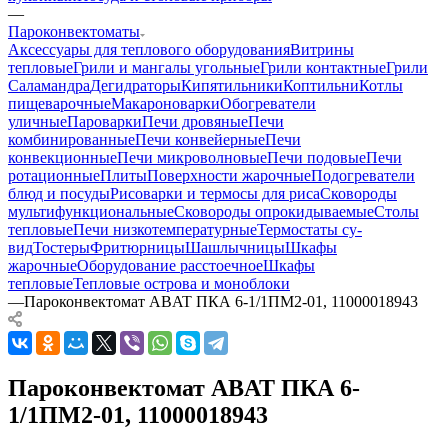
—
Пароконвектоматы
Аксессуары для теплового оборудования
Витрины
тепловые
Грили и мангалы угольные
Грили контактные
Грили
Саламандра
Дегидраторы
Кипятильники
Коптильни
Котлы
пищеварочные
Макароноварки
Обогреватели
уличные
Пароварки
Печи дровяные
Печи
комбинированные
Печи конвейерные
Печи
конвекционные
Печи микроволновые
Печи подовые
Печи
ротационные
Плиты
Поверхности жарочные
Подогреватели
блюд и посуды
Рисоварки и термосы для риса
Сковороды
мультифункциональные
Сковороды опрокидываемые
Столы
тепловые
Печи низкотемпературные
Термостаты су-
вид
Тостеры
Фритюрницы
Шашлычницы
Шкафы
жарочные
Оборудование расстоечное
Шкафы
тепловые
Тепловые острова и моноблоки
—
Пароконвектомат ABAT ПКА 6-1/1ПМ2-01, 11000018943
Пароконвектомат ABAT ПКА 6-
1/1ПМ2-01, 11000018943