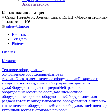
Заказать звонок
Контактная информация
Санкт-Петербург, Зольная улица, 15, БЦ «Морская столица»,
1 этаж, офис 106
sales@1tmp.ru
Вконтакте
Telegram
Pinterest
Главная
—
Каталог
—
Тепловое оборудование
Холодильное оборудование
Бытовая
техника
Электромеханическое оборудование
Пекарское и
кондитерское оборудование
Оборудование для фаст-
фуда
Оборудование для пиццерии
Нейтральное
оборудование
Кофейное оборудование
Моечное
оборудование
Торговое оборудование
Оборудование для
раздачи готовых блюд
Упаковочное оборудование
Санитарно-
гигиеническое оборудование
Весовое оборудование
Инвентарь
кухонный
Посуда и столовые приборы