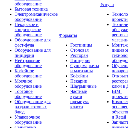
оборудование
Услуги
Бытовая техника
Электромеханическое
Техноло
оборудование
проекти
Пекарское и
Техниче
кондитерское
обслуж
оборудование
рестора
Форматы
Оборудование для
магазин
фаст-фуда
Гостиницы
Монтаж
Оборудование для
Столовая
пищево
пиццерии
Ресторан
техноло
Нейтральное
Пиццерия
оборудо
оборудование
Супермаркеты
Обучени
Кофейное
и магазины
поваров
оборудование
Кофейни
Открыт
Моечное
Пекарни
рестора
оборудование
Шаурмичные
ключ в 
Торговое
Частные
BIM-
оборудование
кухни
проекти
Оборудование для
премиум-
Компле
раздачи готовых
класса
оснаще
блюд
объекто
Упаковочное
и Retail
оборудование
Запчаст
Санитарно-
пищевог