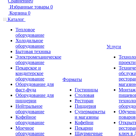
Сравнение
0
Избранные товары
0
Корзина
0
Каталог
Тепловое
оборудование
Холодильное
оборудование
Услуги
Бытовая техника
Электромеханическое
Техноло
оборудование
проекти
Пекарское и
Техниче
кондитерское
обслуж
оборудование
рестора
Форматы
Оборудование для
магазин
фаст-фуда
Гостиницы
Монтаж
Оборудование для
Столовая
пищево
пиццерии
Ресторан
техноло
Нейтральное
Пиццерия
оборудо
оборудование
Супермаркеты
Обучени
Кофейное
и магазины
поваров
оборудование
Кофейни
Открыт
Моечное
Пекарни
рестора
оборудование
Шаурмичные
ключ в 