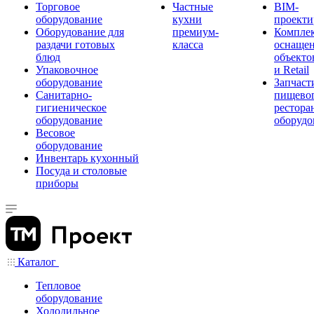
Торговое
Частные
BIM-
оборудование
кухни
проекти
Оборудование для
премиум-
Компле
раздачи готовых
класса
оснаще
блюд
объекто
Упаковочное
и Retail
оборудование
Запчаст
Санитарно-
пищевог
гигиеническое
рестора
оборудование
оборудо
Весовое
оборудование
Инвентарь кухонный
Посуда и столовые
приборы
Каталог
Тепловое
оборудование
Холодильное