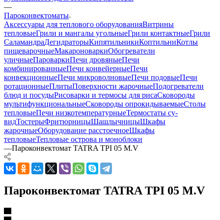
—
Пароконвектоматы
Аксессуары для теплового оборудования
Витрины
тепловые
Грили и мангалы угольные
Грили контактные
Грили
Саламандра
Дегидраторы
Кипятильники
Коптильни
Котлы
пищеварочные
Макароноварки
Обогреватели
уличные
Пароварки
Печи дровяные
Печи
комбинированные
Печи конвейерные
Печи
конвекционные
Печи микроволновые
Печи подовые
Печи
ротационные
Плиты
Поверхности жарочные
Подогреватели
блюд и посуды
Рисоварки и термосы для риса
Сковороды
мультифункциональные
Сковороды опрокидываемые
Столы
тепловые
Печи низкотемпературные
Термостаты су-
вид
Тостеры
Фритюрницы
Шашлычницы
Шкафы
жарочные
Оборудование расстоечное
Шкафы
тепловые
Тепловые острова и моноблоки
—
Пароконвектомат TATRA TPI 05 M.V
Пароконвектомат TATRA TPI 05 M.V