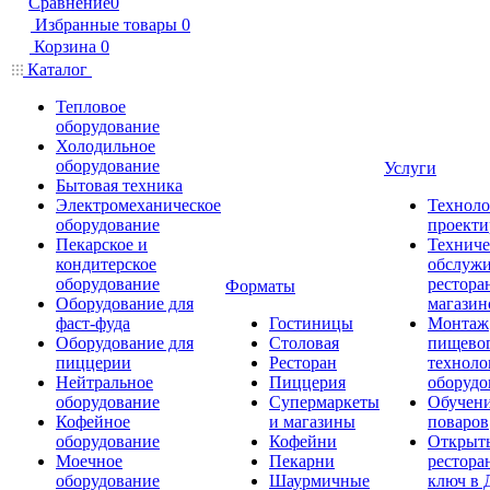
Сравнение
0
Избранные товары
0
Корзина
0
Каталог
Тепловое
оборудование
Холодильное
оборудование
Услуги
Бытовая техника
Электромеханическое
Техноло
оборудование
проекти
Пекарское и
Техниче
кондитерское
обслуж
оборудование
рестора
Форматы
Оборудование для
магазин
фаст-фуда
Гостиницы
Монтаж
Оборудование для
Столовая
пищево
пиццерии
Ресторан
техноло
Нейтральное
Пиццерия
оборудо
оборудование
Супермаркеты
Обучени
Кофейное
и магазины
поваров
оборудование
Кофейни
Открыт
Моечное
Пекарни
рестора
оборудование
Шаурмичные
ключ в 