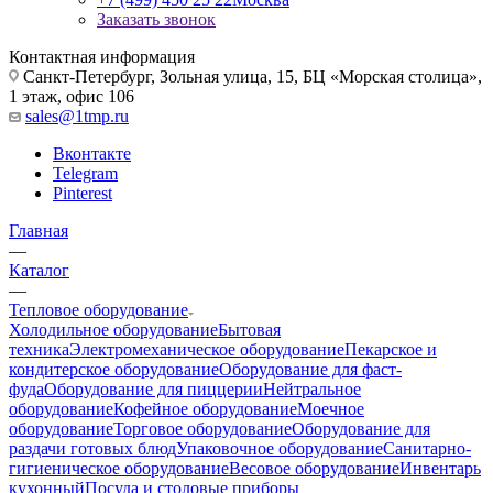
Заказать звонок
Контактная информация
Санкт-Петербург, Зольная улица, 15, БЦ «Морская столица»,
1 этаж, офис 106
sales@1tmp.ru
Вконтакте
Telegram
Pinterest
Главная
—
Каталог
—
Тепловое оборудование
Холодильное оборудование
Бытовая
техника
Электромеханическое оборудование
Пекарское и
кондитерское оборудование
Оборудование для фаст-
фуда
Оборудование для пиццерии
Нейтральное
оборудование
Кофейное оборудование
Моечное
оборудование
Торговое оборудование
Оборудование для
раздачи готовых блюд
Упаковочное оборудование
Санитарно-
гигиеническое оборудование
Весовое оборудование
Инвентарь
кухонный
Посуда и столовые приборы