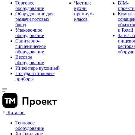
Торговое
Частные
BIM-
оборудование
кухни
проекти
Оборудование для
премиум-
Компле
раздачи готовых
класса
оснаще
блюд
объекто
Упаковочное
и Retail
оборудование
Запчаст
Санитарно-
пищевог
гигиеническое
рестора
оборудование
оборудо
Весовое
оборудование
Инвентарь кухонный
Посуда и столовые
приборы
Каталог
Тепловое
оборудование
Холодильное