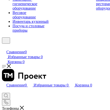
гигиеническое
рестора
оборудование
оборудо
Весовое
оборудование
Инвентарь кухонный
Посуда и столовые
приборы
Сравнение
0
Избранные товары
0
Корзина
0
Сравнение
0
Избранные товары
0
Корзина
0
Телефоны