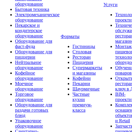
оборудование
Услуги
Бытовая техника
Электромеханическое
Техноло
оборудование
проекти
Пекарское и
Техниче
кондитерское
обслуж
оборудование
рестора
Форматы
Оборудование для
магазин
фаст-фуда
Гостиницы
Монтаж
Оборудование для
Столовая
пищево
пиццерии
Ресторан
техноло
Нейтральное
Пиццерия
оборудо
оборудование
Супермаркеты
Обучени
Кофейное
и магазины
поваров
оборудование
Кофейни
Открыт
Моечное
Пекарни
рестора
оборудование
Шаурмичные
ключ в 
Торговое
Частные
BIM-
оборудование
кухни
проекти
Оборудование для
премиум-
Компле
раздачи готовых
класса
оснаще
блюд
объекто
Упаковочное
и Retail
оборудование
Запчаст
Санитарно-
пищевог