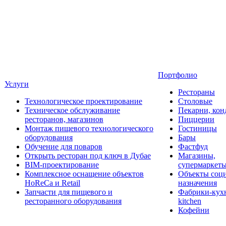
Портфолио
Услуги
Рестораны
Технологическое проектирование
Столовые
Техническое обслуживание
Пекарни, кон
ресторанов, магазинов
Пиццерии
Монтаж пищевого технологического
Гостиницы
оборудования
Бары
Обучение для поваров
Фастфуд
Открыть ресторан под ключ в Дубае
Магазины,
BIM-проектирование
супермаркет
Комплексное оснащение объектов
Объекты соц
HoReCa и Retail
назначения
Запчасти для пищевого и
Фабрики-кухн
ресторанного оборудования
kitchen
Кофейни