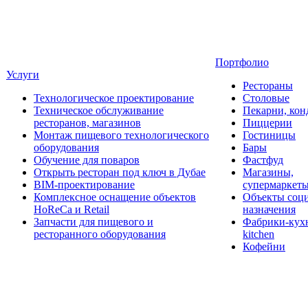
Портфолио
Услуги
Рестораны
Технологическое проектирование
Столовые
Техническое обслуживание
Пекарни, кон
ресторанов, магазинов
Пиццерии
Монтаж пищевого технологического
Гостиницы
оборудования
Бары
Обучение для поваров
Фастфуд
Открыть ресторан под ключ в Дубае
Магазины,
BIM-проектирование
супермаркет
Комплексное оснащение объектов
Объекты соц
HoReCa и Retail
назначения
Запчасти для пищевого и
Фабрики-кухн
ресторанного оборудования
kitchen
Кофейни