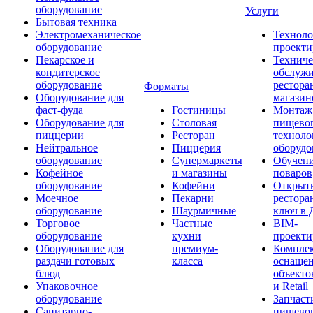
оборудование
Услуги
Бытовая техника
Электромеханическое
Техноло
оборудование
проекти
Пекарское и
Техниче
кондитерское
обслуж
оборудование
рестора
Форматы
Оборудование для
магазин
фаст-фуда
Гостиницы
Монтаж
Оборудование для
Столовая
пищево
пиццерии
Ресторан
техноло
Нейтральное
Пиццерия
оборудо
оборудование
Супермаркеты
Обучени
Кофейное
и магазины
поваров
оборудование
Кофейни
Открыт
Моечное
Пекарни
рестора
оборудование
Шаурмичные
ключ в 
Торговое
Частные
BIM-
оборудование
кухни
проекти
Оборудование для
премиум-
Компле
раздачи готовых
класса
оснаще
блюд
объекто
Упаковочное
и Retail
оборудование
Запчаст
Санитарно-
пищевог