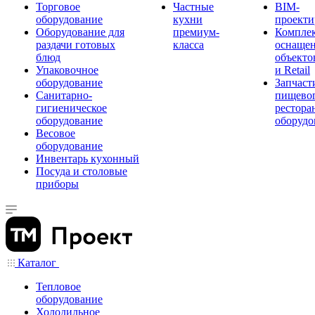
Торговое
Частные
BIM-
оборудование
кухни
проекти
Оборудование для
премиум-
Компле
раздачи готовых
класса
оснаще
блюд
объекто
Упаковочное
и Retail
оборудование
Запчаст
Санитарно-
пищевог
гигиеническое
рестора
оборудование
оборудо
Весовое
оборудование
Инвентарь кухонный
Посуда и столовые
приборы
Каталог
Тепловое
оборудование
Холодильное