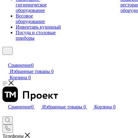
гигиеническое
рестора
оборудование
оборудо
Весовое
оборудование
Инвентарь кухонный
Посуда и столовые
приборы
Сравнение
0
Избранные товары
0
Корзина
0
Сравнение
0
Избранные товары
0
Корзина
0
Телефоны