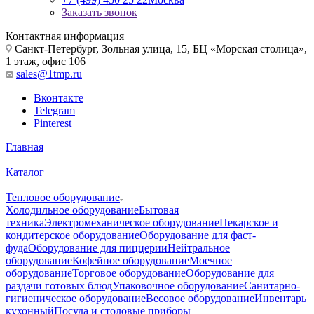
Заказать звонок
Контактная информация
Санкт-Петербург, Зольная улица, 15, БЦ «Морская столица»,
1 этаж, офис 106
sales@1tmp.ru
Вконтакте
Telegram
Pinterest
Главная
—
Каталог
—
Тепловое оборудование
Холодильное оборудование
Бытовая
техника
Электромеханическое оборудование
Пекарское и
кондитерское оборудование
Оборудование для фаст-
фуда
Оборудование для пиццерии
Нейтральное
оборудование
Кофейное оборудование
Моечное
оборудование
Торговое оборудование
Оборудование для
раздачи готовых блюд
Упаковочное оборудование
Санитарно-
гигиеническое оборудование
Весовое оборудование
Инвентарь
кухонный
Посуда и столовые приборы