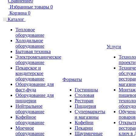
Сравнение
0
Избранные товары
0
Корзина
0
Каталог
Тепловое
оборудование
Холодильное
оборудование
Услуги
Бытовая техника
Электромеханическое
Техноло
оборудование
проекти
Пекарское и
Техниче
кондитерское
обслуж
оборудование
рестора
Форматы
Оборудование для
магазин
фаст-фуда
Гостиницы
Монтаж
Оборудование для
Столовая
пищево
пиццерии
Ресторан
техноло
Нейтральное
Пиццерия
оборудо
оборудование
Супермаркеты
Обучени
Кофейное
и магазины
поваров
оборудование
Кофейни
Открыт
Моечное
Пекарни
рестора
оборудование
Шаурмичные
ключ в 