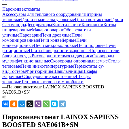
—
Пароконвектоматы
Аксессуары для теплового оборудования
Витрины
тепловые
Грили и мангалы угольные
Грили контактные
Грили
Саламандра
Дегидраторы
Кипятильники
Коптильни
Котлы
пищеварочные
Макароноварки
Обогреватели
уличные
Пароварки
Печи дровяные
Печи
комбинированные
Печи конвейерные
Печи
конвекционные
Печи микроволновые
Печи подовые
Печи
ротационные
Плиты
Поверхности жарочные
Подогреватели
блюд и посуды
Рисоварки и термосы для риса
Сковороды
мультифункциональные
Сковороды опрокидываемые
Столы
тепловые
Печи низкотемпературные
Термостаты су-
вид
Тостеры
Фритюрницы
Шашлычницы
Шкафы
жарочные
Оборудование расстоечное
Шкафы
тепловые
Тепловые острова и моноблоки
—
Пароконвектомат LAINOX SAPIENS BOOSTED
SAE061B+SN
Пароконвектомат LAINOX SAPIENS
BOOSTED SAE061B+SN