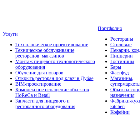
Портфолио
Услуги
Рестораны
Технологическое проектирование
Столовые
Техническое обслуживание
Пекарни, кон
ресторанов, магазинов
Пиццерии
Монтаж пищевого технологического
Гостиницы
оборудования
Бары
Обучение для поваров
Фастфуд
Открыть ресторан под ключ в Дубае
Магазины,
BIM-проектирование
супермаркет
Комплексное оснащение объектов
Объекты соц
HoReCa и Retail
назначения
Запчасти для пищевого и
Фабрики-кухн
ресторанного оборудования
kitchen
Кофейни