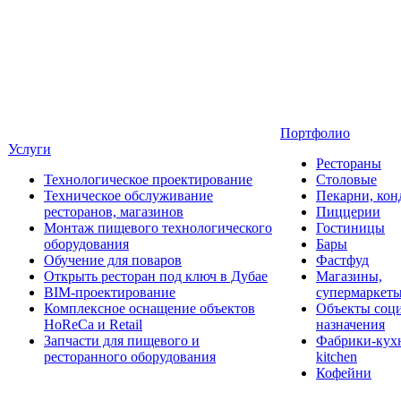
Портфолио
Услуги
Рестораны
Технологическое проектирование
Столовые
Техническое обслуживание
Пекарни, кон
ресторанов, магазинов
Пиццерии
Монтаж пищевого технологического
Гостиницы
оборудования
Бары
Обучение для поваров
Фастфуд
Открыть ресторан под ключ в Дубае
Магазины,
BIM-проектирование
супермаркет
Комплексное оснащение объектов
Объекты соц
HoReCa и Retail
назначения
Запчасти для пищевого и
Фабрики-кухн
ресторанного оборудования
kitchen
Кофейни